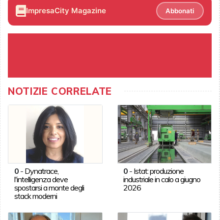
ImpresaCity Magazine
Abbonati
NOTIZIE CORRELATE
0
-
Dynatrace,
0
-
Istat: produzione
l'intelligenza deve
industriale in calo a giugno
spostarsi a monte degli
2026
stack moderni