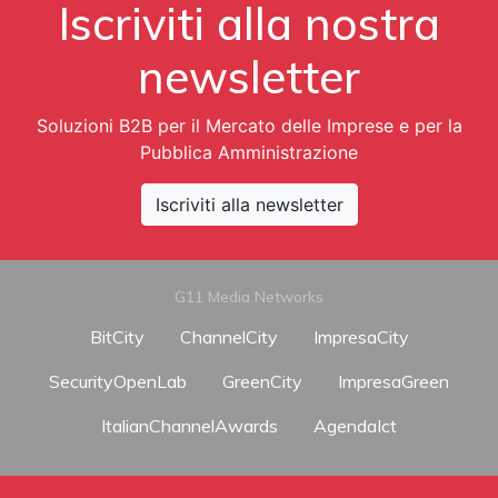
Iscriviti alla nostra
newsletter
Soluzioni B2B per il Mercato delle Imprese e per la
Pubblica Amministrazione
Iscriviti alla newsletter
G11 Media Networks
BitCity
ChannelCity
ImpresaCity
SecurityOpenLab
GreenCity
ImpresaGreen
ItalianChannelAwards
AgendaIct