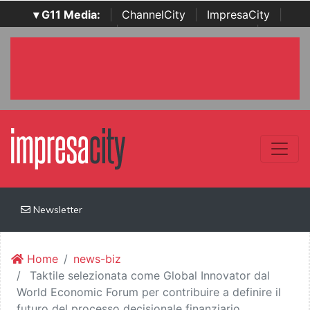
▾ G11 Media:
|
ChannelCity
|
ImpresaCity
|
SecurityOpenLab
|
Italian Channel Awards
|
Italian
Project Awards
|
Italian Security Awards
|
...
Newsletter
Home
news-biz
Taktile selezionata come Global Innovator dal
World Economic Forum per contribuire a definire il
futuro del processo decisionale finanziario