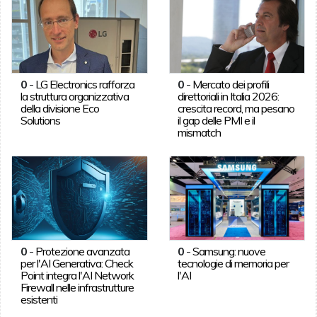
0
-
LG Electronics rafforza
0
-
Mercato dei profili
la struttura organizzativa
direttoriali in Italia 2026:
della divisione Eco
crescita record, ma pesano
Solutions
il gap delle PMI e il
mismatch
0
-
Protezione avanzata
0
-
Samsung: nuove
per l'AI Generativa: Check
tecnologie di memoria per
Point integra l'AI Network
l'AI
Firewall nelle infrastrutture
esistenti