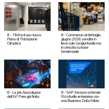
0
-
TIM ha il suo nuovo
0
-
Commercio al dettaglio,
Piano di Transizione
giugno 2026: vendite in
Climatica
lieve calo congiunturale ma
in crescita su base
tendenziale
0
-
La Job Apocalypse
0
-
SAP, Ericsson estende
dell'AI? Pare già finita.
l'AI a livello enterprise con
una Business Data Fabric