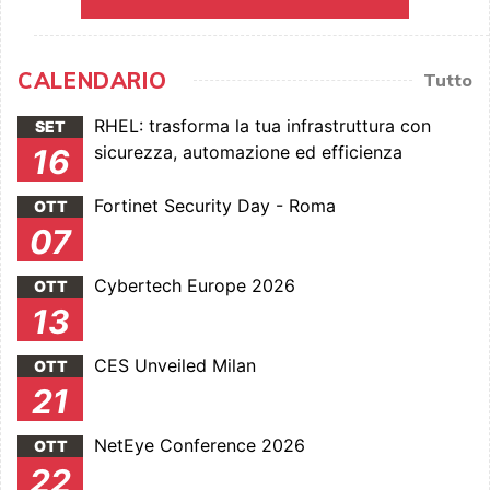
CALENDARIO
Tutto
RHEL: trasforma la tua infrastruttura con
SET
sicurezza, automazione ed efficienza
16
Fortinet Security Day - Roma
OTT
07
Cybertech Europe 2026
OTT
13
CES Unveiled Milan
OTT
21
NetEye Conference 2026
OTT
22