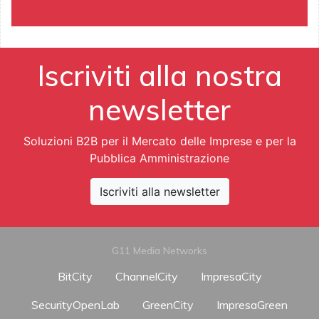
Iscriviti alla nostra
newsletter
Soluzioni B2B per il Mercato delle Imprese e per la
Pubblica Amministrazione
Iscriviti alla newsletter
G11 Media Networks
BitCity
ChannelCity
ImpresaCity
SecurityOpenLab
GreenCity
ImpresaGreen