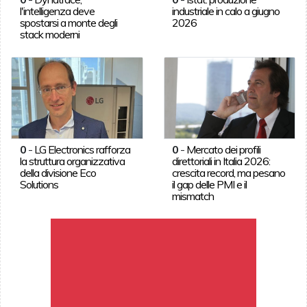
l'intelligenza deve
industriale in calo a giugno
spostarsi a monte degli
2026
stack moderni
0
-
LG Electronics rafforza
0
-
Mercato dei profili
la struttura organizzativa
direttoriali in Italia 2026:
della divisione Eco
crescita record, ma pesano
Solutions
il gap delle PMI e il
mismatch