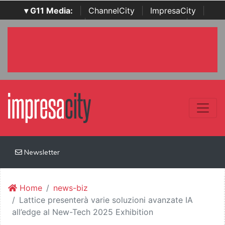
▾ G11 Media:
|
ChannelCity
|
ImpresaCity
|
SecurityOpenLab
|
Italian Channel Awards
|
Italian
Project Awards
|
Italian Security Awards
|
...
Newsletter
Home
news-biz
Lattice presenterà varie soluzioni avanzate IA
all’edge al New-Tech 2025 Exhibition