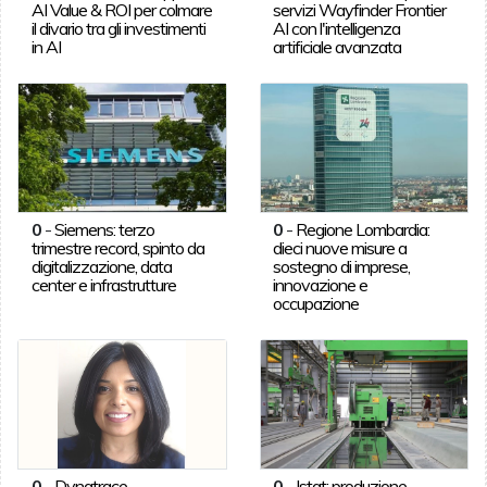
AI Value & ROI per colmare
servizi Wayfinder Frontier
il divario tra gli investimenti
AI con l'intelligenza
in AI
artificiale avanzata
0
-
Siemens: terzo
0
-
Regione Lombardia:
trimestre record, spinto da
dieci nuove misure a
digitalizzazione, data
sostegno di imprese,
center e infrastrutture
innovazione e
occupazione
0
-
Dynatrace,
0
-
Istat: produzione