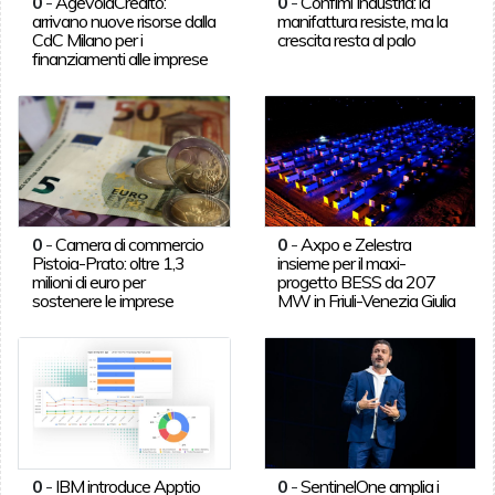
0
-
AgevolaCredito:
0
-
Confimi Industria: la
arrivano nuove risorse dalla
manifattura resiste, ma la
CdC Milano per i
crescita resta al palo
finanziamenti alle imprese
0
-
Camera di commercio
0
-
Axpo e Zelestra
Pistoia-Prato: oltre 1,3
insieme per il maxi-
milioni di euro per
progetto BESS da 207
sostenere le imprese
MW in Friuli-Venezia Giulia
0
-
IBM introduce Apptio
0
-
SentinelOne amplia i