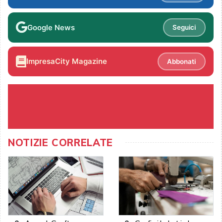
Google News
Seguici
ImpresaCity Magazine
Abbonati
NOTIZIE CORRELATE