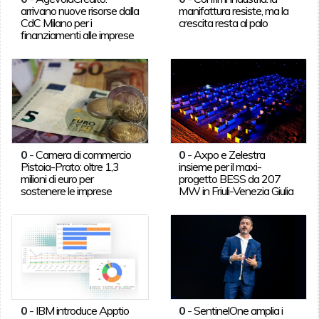
arrivano nuove risorse dalla
manifattura resiste, ma la
CdC Milano per i
crescita resta al palo
finanziamenti alle imprese
0
-
Camera di commercio
0
-
Axpo e Zelestra
Pistoia-Prato: oltre 1,3
insieme per il maxi-
milioni di euro per
progetto BESS da 207
sostenere le imprese
MW in Friuli-Venezia Giulia
0
-
IBM introduce Apptio
0
-
SentinelOne amplia i