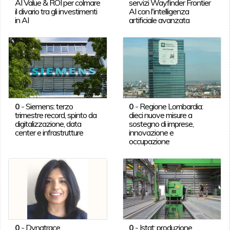
AI Value & ROI per colmare
servizi Wayfinder Frontier
il divario tra gli investimenti
AI con l'intelligenza
in AI
artificiale avanzata
0
-
Siemens: terzo
0
-
Regione Lombardia:
trimestre record, spinto da
dieci nuove misure a
digitalizzazione, data
sostegno di imprese,
center e infrastrutture
innovazione e
occupazione
0
-
Dynatrace,
0
-
Istat: produzione