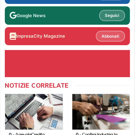
Google News
Seguici
ImpresaCity Magazine
Abbonati
NOTIZIE CORRELATE
0
-
AgevolaCredito:
0
-
Confimi Industria: la