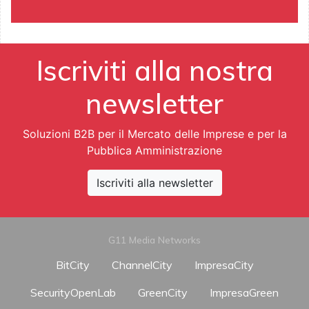
Iscriviti alla nostra
newsletter
Soluzioni B2B per il Mercato delle Imprese e per la
Pubblica Amministrazione
Iscriviti alla newsletter
G11 Media Networks
BitCity
ChannelCity
ImpresaCity
SecurityOpenLab
GreenCity
ImpresaGreen