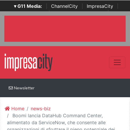
▾ G11 Media:
|
ChannelCity
|
ImpresaCity
|
SecurityOpenLab
|
Italian Channel Awards
|
Italian
Project Awards
|
Italian Security Awards
|
...
Newsletter
Home
news-biz
Boomi lancia DataHub Command Center,
alimentato da ServiceNow, che consente alle
organizzazioni di sfruttare il pieno potenziale dei