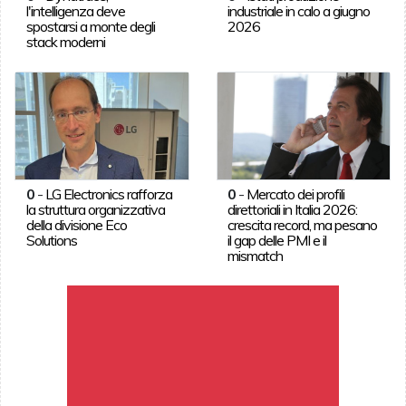
l'intelligenza deve
industriale in calo a giugno
spostarsi a monte degli
2026
stack moderni
0
-
LG Electronics rafforza
0
-
Mercato dei profili
la struttura organizzativa
direttoriali in Italia 2026:
della divisione Eco
crescita record, ma pesano
Solutions
il gap delle PMI e il
mismatch