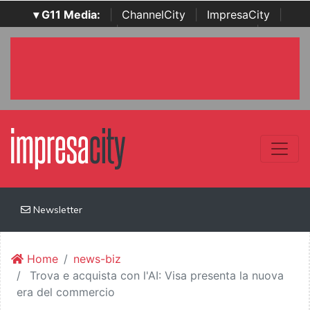
▾ G11 Media:
|
ChannelCity
|
ImpresaCity
|
SecurityOpenLab
|
Italian Channel Awards
|
Italian
Project Awards
|
Italian Security Awards
|
...
Newsletter
Home
news-biz
Trova e acquista con l'AI: Visa presenta la nuova
era del commercio