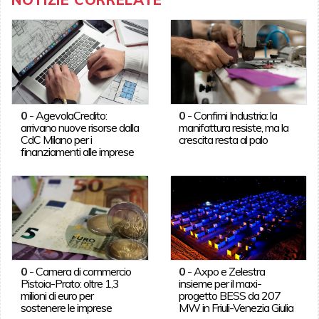
0
-
AgevolaCredito:
0
-
Confimi Industria: la
arrivano nuove risorse dalla
manifattura resiste, ma la
CdC Milano per i
crescita resta al palo
finanziamenti alle imprese
0
-
Camera di commercio
0
-
Axpo e Zelestra
Pistoia-Prato: oltre 1,3
insieme per il maxi-
milioni di euro per
progetto BESS da 207
sostenere le imprese
MW in Friuli-Venezia Giulia