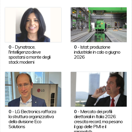
0
-
Dynatrace,
0
-
Istat: produzione
l'intelligenza deve
industriale in calo a giugno
spostarsi a monte degli
2026
stack moderni
0
-
LG Electronics rafforza
0
-
Mercato dei profili
la struttura organizzativa
direttoriali in Italia 2026:
della divisione Eco
crescita record, ma pesano
Solutions
il gap delle PMI e il
mismatch