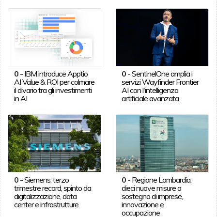
0
-
IBM introduce Apptio
0
-
SentinelOne amplia i
AI Value & ROI per colmare
servizi Wayfinder Frontier
il divario tra gli investimenti
AI con l'intelligenza
in AI
artificiale avanzata
0
-
Siemens: terzo
0
-
Regione Lombardia:
trimestre record, spinto da
dieci nuove misure a
digitalizzazione, data
sostegno di imprese,
center e infrastrutture
innovazione e
occupazione