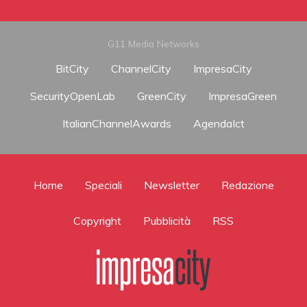
G11 Media Networks
BitCity
ChannelCity
ImpresaCity
SecurityOpenLab
GreenCity
ImpresaGreen
ItalianChannelAwards
AgendaIct
Home
Speciali
Newsletter
Redazione
Copyright
Pubblicità
RSS