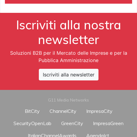
Iscriviti alla nostra
newsletter
Soluzioni B2B per il Mercato delle Imprese e per la
Pubblica Amministrazione
Iscriviti alla newsletter
G11 Media Networks
BitCity
ChannelCity
ImpresaCity
SecurityOpenLab
GreenCity
ImpresaGreen
ItalianChannelAwards
AgendaIct