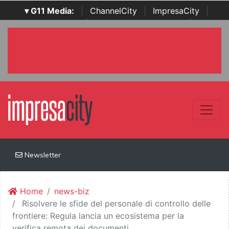
▾ G11 Media:
|
ChannelCity
|
ImpresaCity
|
SecurityOpenLab
|
Italian Channel Awards
|
Italian
Project Awards
|
Italian Security Awards
|
...
Newsletter
Home
news-biz
Risolvere le sfide del personale di controllo delle
frontiere: Regula lancia un ecosistema per la
verifica remota dei documenti