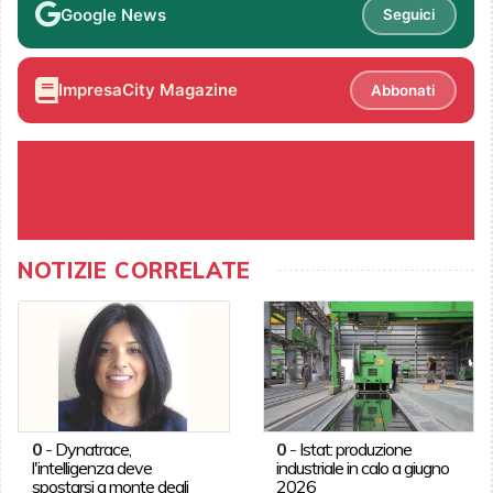
Google News
Seguici
ImpresaCity Magazine
Abbonati
NOTIZIE CORRELATE
0
-
Dynatrace,
0
-
Istat: produzione
l'intelligenza deve
industriale in calo a giugno
spostarsi a monte degli
2026