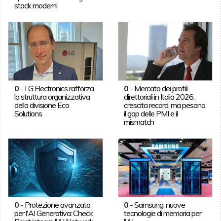
stack moderni
0
-
LG Electronics rafforza
0
-
Mercato dei profili
la struttura organizzativa
direttoriali in Italia 2026:
della divisione Eco
crescita record, ma pesano
Solutions
il gap delle PMI e il
mismatch
0
-
Protezione avanzata
0
-
Samsung: nuove
per l'AI Generativa: Check
tecnologie di memoria per