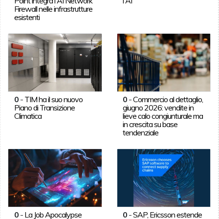
Point integra l'AI Network
l'AI
Firewall nelle infrastrutture
esistenti
0
-
TIM ha il suo nuovo
0
-
Commercio al dettaglio,
Piano di Transizione
giugno 2026: vendite in
Climatica
lieve calo congiunturale ma
in crescita su base
tendenziale
0
-
La Job Apocalypse
0
-
SAP, Ericsson estende