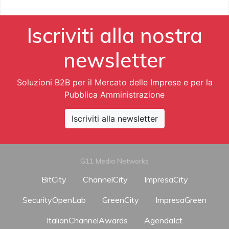
Iscriviti alla nostra
newsletter
Soluzioni B2B per il Mercato delle Imprese e per la
Pubblica Amministrazione
Iscriviti alla newsletter
G11 Media Networks
BitCity
ChannelCity
ImpresaCity
SecurityOpenLab
GreenCity
ImpresaGreen
ItalianChannelAwards
AgendaIct