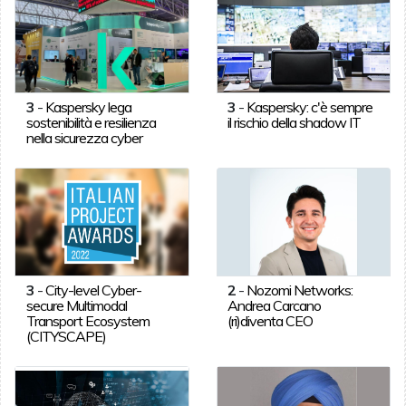
3
-
Kaspersky lega
3
-
Kaspersky: c'è sempre
sostenibilità e resilienza
il rischio della shadow IT
nella sicurezza cyber
3
-
City-level Cyber-
2
-
Nozomi Networks:
secure Multimodal
Andrea Carcano
Transport Ecosystem
(ri)diventa CEO
(CITYSCAPE)