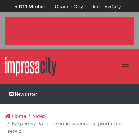
▾ G11 Media:
|
ChannelCity
|
ImpresaCity
|
SecurityOpenLab
|
Italian Channel Awards
|
Italian
Project Awards
|
Italian Security Awards
|
...
Newsletter
Home
video
Kaspersky: la protezione si gioca su prodotti e
servizi