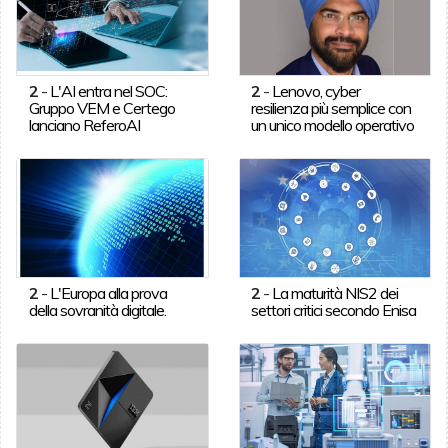
2
-
L'AI entra nel SOC:
2
-
Lenovo, cyber
Gruppo VEM e Certego
resilienza più semplice con
lanciano ReferoAI
un unico modello operativo
2
-
L'Europa alla prova
2
-
La maturità NIS2 dei
della sovranità digitale.
settori critici secondo Enisa