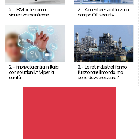
2
-
IBM potenzia la
2
-
Accenture si rafforza in
sicurezza mainframe
campo OT security
2
-
Imprivata entra in Italia
2
-
Le reti industriali fanno
con soluzioni IAM per la
funzionare il mondo, ma
sanità
sono davvero sicure?