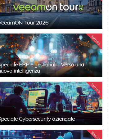
VeeamON Tour 2026
Speciale
Speciale ERP e gestionali - Verso una
nuova intelligenza
Speciale
Speciale Cybersecurity aziendale
Speciali