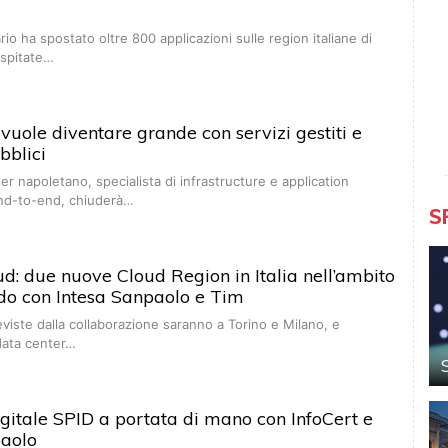
io ha spostato oltre 800 applicazioni sulle region italiane di
spitate…
uole diventare grande con servizi gestiti e
bblici
der napoletano, specialista di infrastructure e application
d-to-end, chiuderà…
S
d: due nuove Cloud Region in Italia nell’ambito
do con Intesa Sanpaolo e Tim
eviste dalla collaborazione saranno a Torino e Milano, e
 data center…
digitale SPID a portata di mano con InfoCert e
paolo