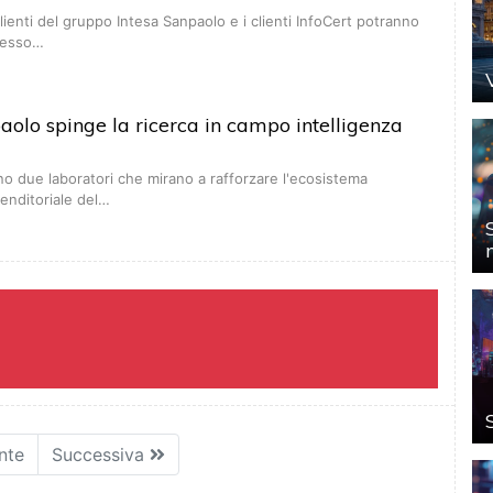
 clienti del gruppo Intesa Sanpaolo e i clienti InfoCert potranno
presso…
aolo spinge la ricerca in campo intelligenza
o due laboratori che mirano a rafforzare l'ecosistema
renditoriale del…
nte
Successiva