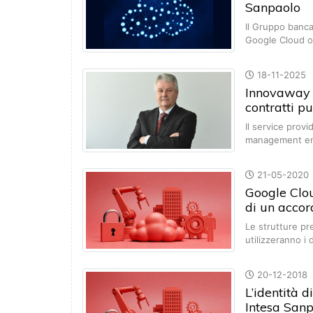
Sanpaolo
Il Gruppo bancar
Google Cloud o
18-11-2025
Innovaway v
contratti pu
Il service provi
management en
21-05-2020
Google Clou
di un accor
Le strutture pr
utilizzeranno i
20-12-2018
L’identità 
Intesa San