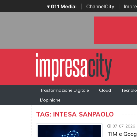
▾ G11 Media:
|
ChannelCity
|
Impre
Trasformazione Digitale
Cloud
Tecnolo
L'opinione
TAG: INTESA SANPAOLO
07-07-2026
TIM e Googl