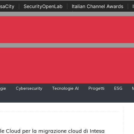
saCity
|
SecurityOpenLab
|
Italian Channel Awards
|
Awards
|
...
gie
Cybersecurity
Tecnologie AI
Progetti
ESG
e Cloud per la migrazione cloud di Intesa