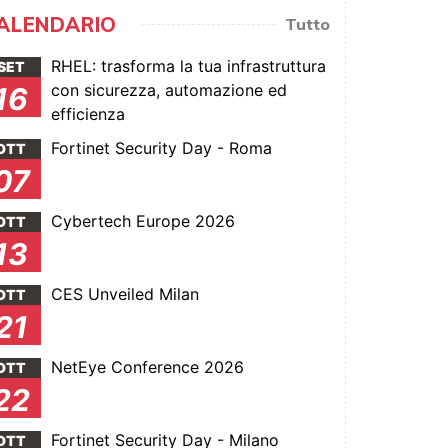
ALENDARIO
Tutto
RHEL: trasforma la tua infrastruttura
SET
con sicurezza, automazione ed
16
efficienza
Fortinet Security Day - Roma
OTT
07
Cybertech Europe 2026
OTT
13
CES Unveiled Milan
OTT
21
NetEye Conference 2026
OTT
22
Fortinet Security Day - Milano
OTT