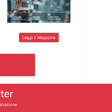
Leggi il Magazine
tter
strazione