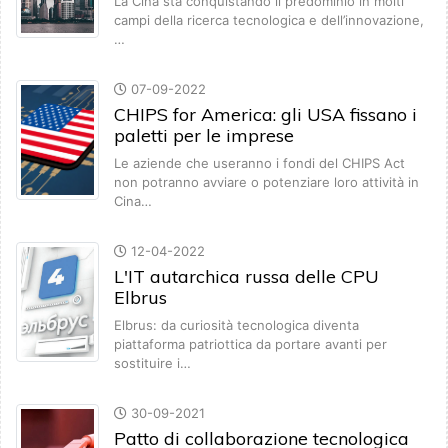
La Cina sta conquistando il predominio in molti
campi della ricerca tecnologica e dell’innovazione,
…
07-09-2022
CHIPS for America: gli USA fissano i
paletti per le imprese
Le aziende che useranno i fondi del CHIPS Act
non potranno avviare o potenziare loro attività in
Cina…
12-04-2022
L'IT autarchica russa delle CPU
Elbrus
Elbrus: da curiosità tecnologica diventa
piattaforma patriottica da portare avanti per
sostituire i…
30-09-2021
Patto di collaborazione tecnologica