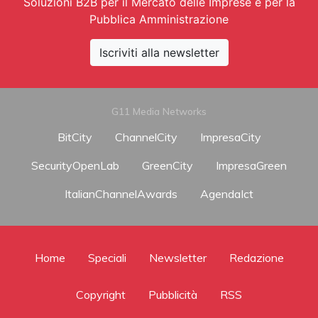
Soluzioni B2B per il Mercato delle Imprese e per la
Pubblica Amministrazione
Iscriviti alla newsletter
G11 Media Networks
BitCity
ChannelCity
ImpresaCity
SecurityOpenLab
GreenCity
ImpresaGreen
ItalianChannelAwards
AgendaIct
Home
Speciali
Newsletter
Redazione
Copyright
Pubblicità
RSS