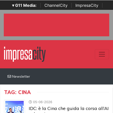
▾ G11 Media:
|
ChannelCity
|
ImpresaCity
|
SecurityOpenLab
|
Italian Channel Awards
|
Italian
Project Awards
|
Italian Security Awards
|
...
Newsletter
TAG: CINA
05-06-2026
IDC: è la Cina che guida la corsa all’AI