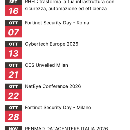
RHEL: trasforma la tua infrastruttura con
SET
sicurezza, automazione ed efficienza
16
Fortinet Security Day - Roma
OTT
07
Cybertech Europe 2026
OTT
13
CES Unveiled Milan
OTT
21
NetEye Conference 2026
OTT
22
Fortinet Security Day - Milano
OTT
28
RENMAD DATACENTERS ITALIA 2026
NOV