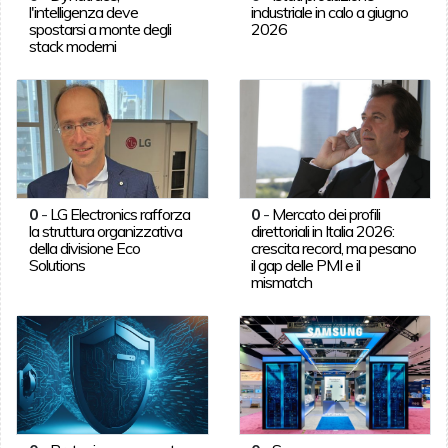
l'intelligenza deve
industriale in calo a giugno
spostarsi a monte degli
2026
stack moderni
0
-
LG Electronics rafforza
0
-
Mercato dei profili
la struttura organizzativa
direttoriali in Italia 2026:
della divisione Eco
crescita record, ma pesano
Solutions
il gap delle PMI e il
mismatch