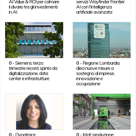
AI Value & ROI per colmare
servizi Wayfinder Frontier
il divario tra gli investimenti
AI con l'intelligenza
in AI
artificiale avanzata
0
-
Siemens: terzo
0
-
Regione Lombardia:
trimestre record, spinto da
dieci nuove misure a
digitalizzazione, data
sostegno di imprese,
center e infrastrutture
innovazione e
occupazione
0
-
Dynatrace,
0
-
Istat: produzione