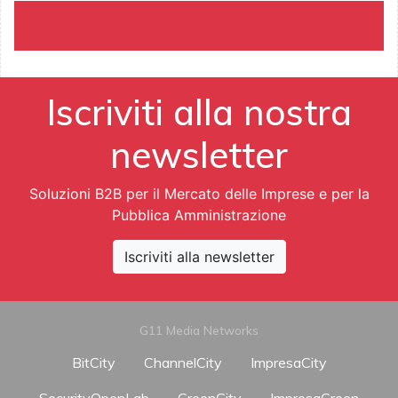
Iscriviti alla nostra
newsletter
Soluzioni B2B per il Mercato delle Imprese e per la
Pubblica Amministrazione
Iscriviti alla newsletter
G11 Media Networks
BitCity
ChannelCity
ImpresaCity
SecurityOpenLab
GreenCity
ImpresaGreen