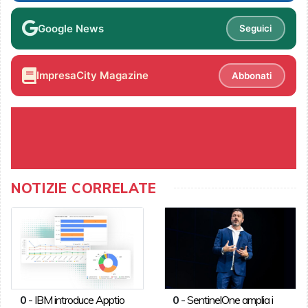
Google News
Seguici
ImpresaCity Magazine
Abbonati
NOTIZIE CORRELATE
0
-
IBM introduce Apptio
0
-
SentinelOne amplia i