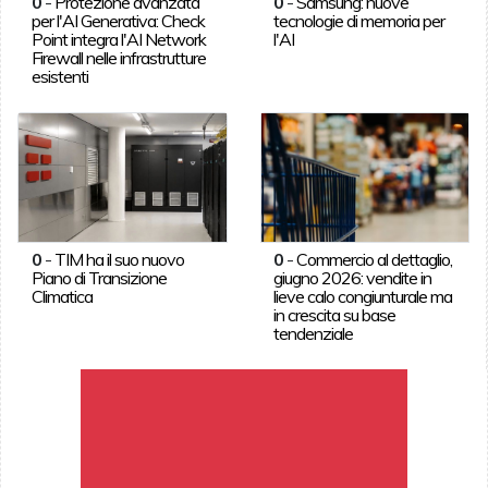
0
-
Protezione avanzata
0
-
Samsung: nuove
per l'AI Generativa: Check
tecnologie di memoria per
Point integra l'AI Network
l'AI
Firewall nelle infrastrutture
esistenti
0
-
TIM ha il suo nuovo
0
-
Commercio al dettaglio,
Piano di Transizione
giugno 2026: vendite in
Climatica
lieve calo congiunturale ma
in crescita su base
tendenziale