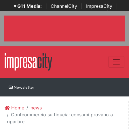
▾ G11 Media:
|
ChannelCity
|
ImpresaCity
|
SecurityOpenLab
|
Italian Channel Awards
|
Italian
Project Awards
|
Italian Security Awards
|
...
Newsletter
Home
news
Confcommercio su fiducia: consumi provano a
ripartire