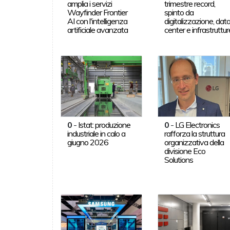
amplia i servizi
trimestre record,
Wayfinder Frontier
spinto da
AI con l'intelligenza
digitalizzazione, dat
artificiale avanzata
center e infrastruttur
0
-
Istat: produzione
0
-
LG Electronics
industriale in calo a
rafforza la struttura
giugno 2026
organizzativa della
divisione Eco
Solutions