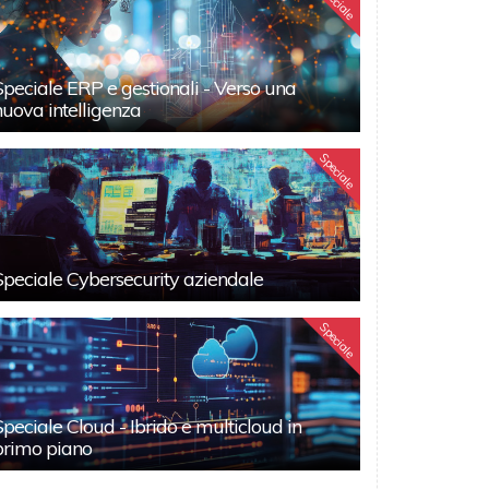
Speciale
Speciale ERP e gestionali - Verso una
nuova intelligenza
Speciale
Speciale Cybersecurity aziendale
Speciale
Speciale Cloud - Ibrido e multicloud in
primo piano