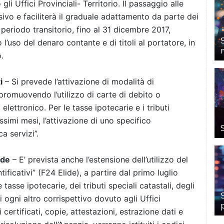
gli Uffici Provinciali- Territorio. Il passaggio alle
ivo e faciliterà il graduale adattamento da parte dei
 periodo transitorio, fino al 31 dicembre 2017,
 l’uso del denaro contante e di titoli al portatore, in
.
i
– Si prevede l’attivazione di modalità di
promuovendo l’utilizzo di carte di debito o
lettronico. Per le tasse ipotecarie e i tributi
rossimi mesi, l’attivazione di uno specifico
a servizi”.
ide
– E’ prevista anche l’estensione dell’utilizzo del
ficativi” (F24 Elide), a partire dal primo luglio
tasse ipotecarie, dei tributi speciali catastali, degli
i ogni altro corrispettivo dovuto agli Uffici
i certificati, copie, attestazioni, estrazione dati e