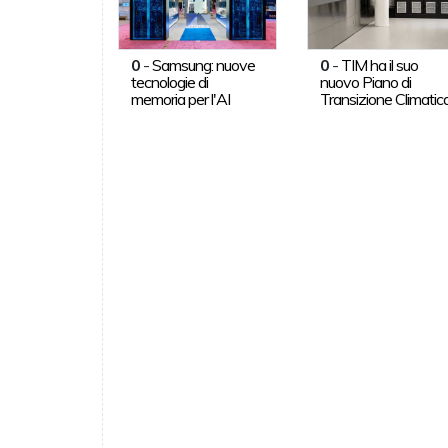
0
-
Samsung: nuove
0
-
TIM ha il suo
tecnologie di
nuovo Piano di
memoria per l'AI
Transizione Climatic