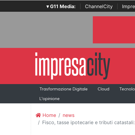
▾ G11 Media:
|
ChannelCity
|
Impre
Trasformazione Digitale
Cloud
Tecnolo
L'opinione
Home
news
Fisco, tasse ipotecarie e tributi catastal