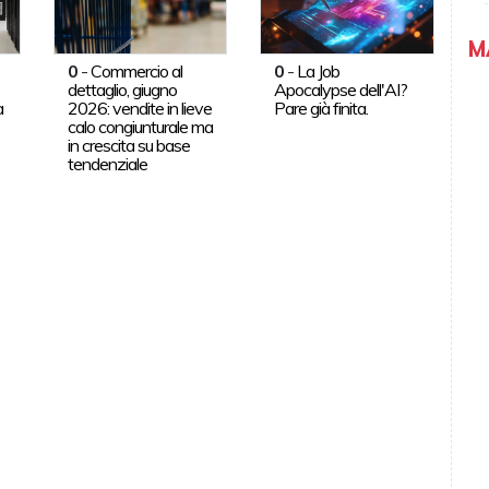
M
0
-
Commercio al
0
-
La Job
dettaglio, giugno
Apocalypse dell'AI?
a
2026: vendite in lieve
Pare già finita.
calo congiunturale ma
in crescita su base
tendenziale