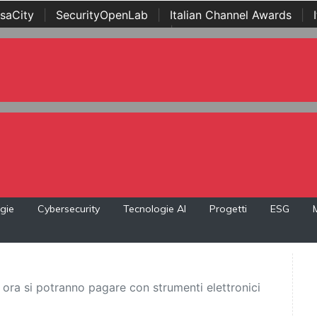
saCity
|
SecurityOpenLab
|
Italian Channel Awards
|
Awards
|
...
gie
Cybersecurity
Tecnologie AI
Progetti
ESG
i: ora si potranno pagare con strumenti elettronici