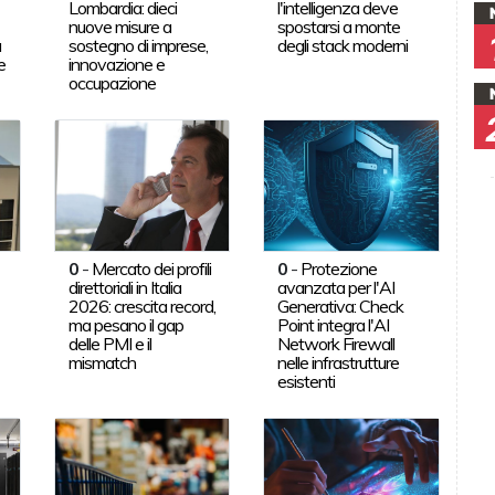
Lombardia: dieci
l'intelligenza deve
nuove misure a
spostarsi a monte
a
sostegno di imprese,
degli stack moderni
e
innovazione e
occupazione
0
-
Mercato dei profili
0
-
Protezione
direttoriali in Italia
avanzata per l'AI
2026: crescita record,
Generativa: Check
ma pesano il gap
Point integra l'AI
delle PMI e il
Network Firewall
mismatch
nelle infrastrutture
esistenti