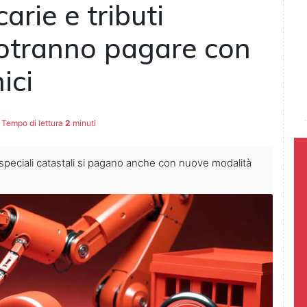
arie e tributi
 potranno pagare con
ici
Tempo di lettura
2
minuti
i speciali catastali si pagano anche con nuove modalità