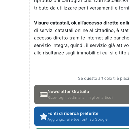
riproduzioni cartografiche. Con successiva ri
tributo da utilizzare per i versamenti e forn
Visure catastali, ok all’accesso diretto onl
di servizi catastali online al cittadino, è sta
accesso diretto tramite internet alle banche 
servizio integra, quindi, il servizio già atti
alle risultanze sugli immobili di cui si è titolari
Se questo articolo ti è pia
Newsletter Gratuita
Ricevi ogni settimana i migliori articoli
Fonti di ricerca preferite
Aggiungici alle tue fonti su Google