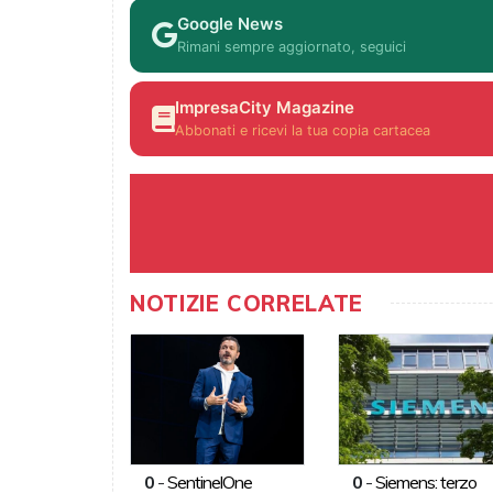
Google News
Rimani sempre aggiornato, seguici
ImpresaCity Magazine
Abbonati e ricevi la tua copia cartacea
NOTIZIE CORRELATE
0
-
SentinelOne
0
-
Siemens: terzo