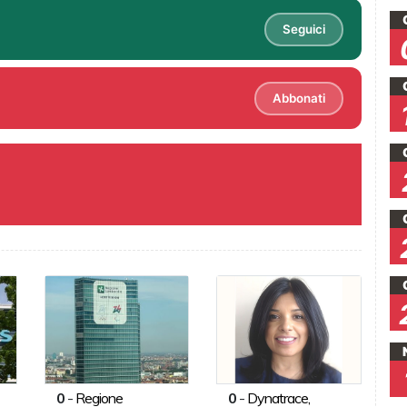
Seguici
Abbonati
0
-
Regione
0
-
Dynatrace,