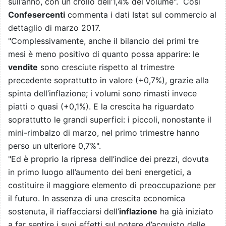
sull’anno, con un crollo dell’1,4% del volume". Così
Confesercenti
commenta i dati Istat sul commercio al
dettaglio di marzo 2017.
"Complessivamente, anche il bilancio dei primi tre
mesi è meno positivo di quanto possa apparire: le
vendite
sono cresciute rispetto al trimestre
precedente soprattutto in valore (+0,7%), grazie alla
spinta dell’inflazione; i volumi sono rimasti invece
piatti o quasi (+0,1%). E la crescita ha riguardato
soprattutto le grandi superfici: i piccoli, nonostante il
mini-rimbalzo di marzo, nel primo trimestre hanno
perso un ulteriore 0,7%".
"Ed è proprio la ripresa dell’indice dei prezzi, dovuta
in primo luogo all’aumento dei beni energetici, a
costituire il maggiore elemento di preoccupazione per
il futuro. In assenza di una crescita economica
sostenuta, il riaffacciarsi dell’
inflazione
ha già iniziato
a far sentire i suoi effetti sul potere d’acquisto delle