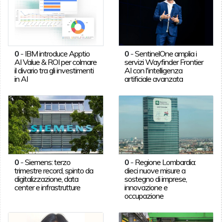
0
-
IBM introduce Apptio
0
-
SentinelOne amplia i
AI Value & ROI per colmare
servizi Wayfinder Frontier
il divario tra gli investimenti
AI con l'intelligenza
in AI
artificiale avanzata
0
-
Siemens: terzo
0
-
Regione Lombardia:
trimestre record, spinto da
dieci nuove misure a
digitalizzazione, data
sostegno di imprese,
center e infrastrutture
innovazione e
occupazione