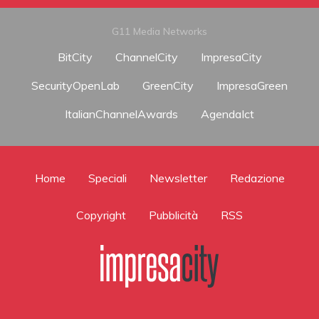
G11 Media Networks
BitCity
ChannelCity
ImpresaCity
SecurityOpenLab
GreenCity
ImpresaGreen
ItalianChannelAwards
AgendaIct
Home
Speciali
Newsletter
Redazione
Copyright
Pubblicità
RSS