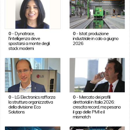
0
-
Dynatrace,
0
-
Istat: produzione
l'intelligenza deve
industriale in calo a giugno
spostarsi a monte degli
2026
stack moderni
0
-
LG Electronics rafforza
0
-
Mercato dei profili
la struttura organizzativa
direttoriali in Italia 2026:
della divisione Eco
crescita record, ma pesano
Solutions
il gap delle PMI e il
mismatch