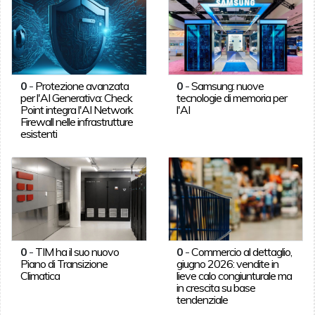
0
-
Protezione avanzata
0
-
Samsung: nuove
per l'AI Generativa: Check
tecnologie di memoria per
Point integra l'AI Network
l'AI
Firewall nelle infrastrutture
esistenti
0
-
TIM ha il suo nuovo
0
-
Commercio al dettaglio,
Piano di Transizione
giugno 2026: vendite in
Climatica
lieve calo congiunturale ma
in crescita su base
tendenziale