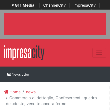
▾ G11 Media:
|
ChannelCity
|
ImpresaCity
|
SecurityOpenLab
|
Italian Channel Awards
|
Italian
Project Awards
|
Italian Security Awards
|
...
Newsletter
Home
news
Commercio al dettaglio, Confesercenti: quadro
deludente, vendite ancora ferme