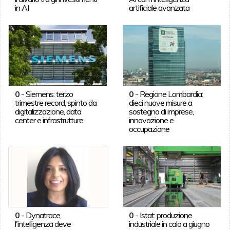
in AI
artificiale avanzata
0
-
Siemens: terzo
0
-
Regione Lombardia:
trimestre record, spinto da
dieci nuove misure a
digitalizzazione, data
sostegno di imprese,
center e infrastrutture
innovazione e
occupazione
0
-
Dynatrace,
0
-
Istat: produzione
l'intelligenza deve
industriale in calo a giugno