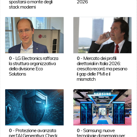
spostarsi a monte degli
2026
stack moderni
0
-
LG Electronics rafforza
0
-
Mercato dei profili
la struttura organizzativa
direttoriali in Italia 2026:
della divisione Eco
crescita record, ma pesano
Solutions
il gap delle PMI e il
mismatch
0
-
Protezione avanzata
0
-
Samsung: nuove
per l'AI Generativa: Check
tecnologie di memoria per