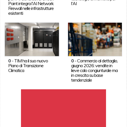
Point integra l'AI Network
l'AI
Firewall nelle infrastrutture
esistenti
0
-
TIM ha il suo nuovo
0
-
Commercio al dettaglio,
Piano di Transizione
giugno 2026: vendite in
Climatica
lieve calo congiunturale ma
in crescita su base
tendenziale