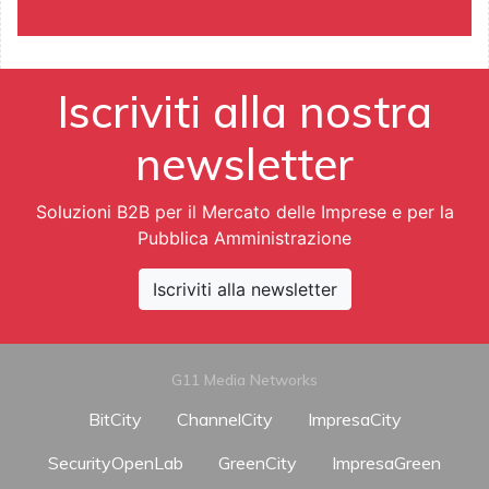
Iscriviti alla nostra
newsletter
Soluzioni B2B per il Mercato delle Imprese e per la
Pubblica Amministrazione
Iscriviti alla newsletter
G11 Media Networks
BitCity
ChannelCity
ImpresaCity
SecurityOpenLab
GreenCity
ImpresaGreen