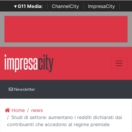
▾ G11 Media:
|
ChannelCity
|
ImpresaCity
|
SecurityOpenLab
|
Italian Channel Awards
|
Italian
Project Awards
|
Italian Security Awards
|
...
Newsletter
Home
news
Studi di settore: aumentano i redditi dichiarati dai
contribuenti che accedono al regime premiale