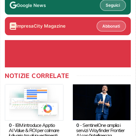
Google News
Seguici
ImpresaCity Magazine
Abbonati
NOTIZIE CORRELATE
0
-
IBM introduce Apptio
0
-
SentinelOne amplia i
AI Value & ROI per colmare
servizi Wayfinder Frontier
il divario tra gli investimenti
AI con l'intelligenza