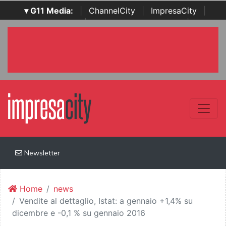
▾ G11 Media:
|
ChannelCity
|
ImpresaCity
|
SecurityOpenLab
|
Italian Channel Awards
|
Italian
Project Awards
|
Italian Security Awards
|
...
Newsletter
Home
news
Vendite al dettaglio, Istat: a gennaio +1,4% su
dicembre e -0,1 % su gennaio 2016