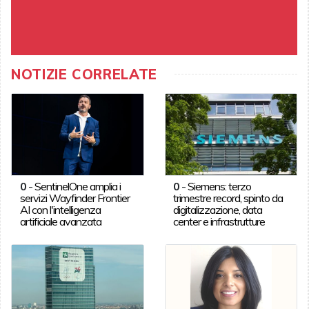
NOTIZIE CORRELATE
0
-
SentinelOne amplia i
0
-
Siemens: terzo
servizi Wayfinder Frontier
trimestre record, spinto da
AI con l'intelligenza
digitalizzazione, data
artificiale avanzata
center e infrastrutture