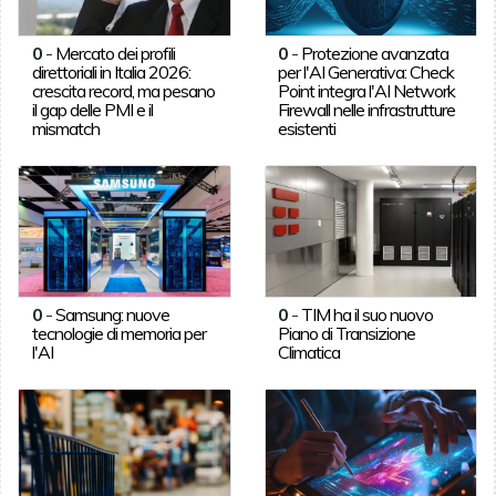
0
-
Mercato dei profili
0
-
Protezione avanzata
direttoriali in Italia 2026:
per l'AI Generativa: Check
crescita record, ma pesano
Point integra l'AI Network
il gap delle PMI e il
Firewall nelle infrastrutture
mismatch
esistenti
0
-
Samsung: nuove
0
-
TIM ha il suo nuovo
tecnologie di memoria per
Piano di Transizione
l'AI
Climatica