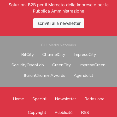
Soluzioni B2B per il Mercato delle Imprese e per la
Pubblica Amministrazione
Iscriviti alla newsletter
G11 Media Networks
BitCity
ChannelCity
ImpresaCity
SecurityOpenLab
GreenCity
ImpresaGreen
ItalianChannelAwards
AgendaIct
Home
Speciali
Newsletter
Redazione
Copyright
Pubblicità
RSS