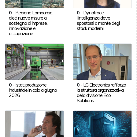
0
-
Regione Lombardia:
0
-
Dynatrace,
dieci nuove misure a
l'intelligenza deve
sostegno di imprese,
spostarsi a monte degli
innovazione e
stack moderni
occupazione
0
-
Istat: produzione
0
-
LG Electronics rafforza
industriale in calo a giugno
la struttura organizzativa
2026
della divisione Eco
Solutions