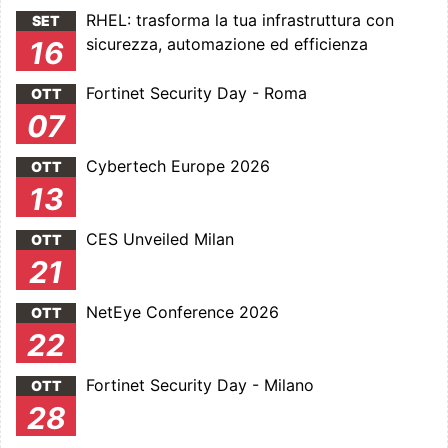
RHEL: trasforma la tua infrastruttura con
SET
sicurezza, automazione ed efficienza
16
Fortinet Security Day - Roma
OTT
07
Cybertech Europe 2026
OTT
13
CES Unveiled Milan
OTT
21
NetEye Conference 2026
OTT
22
Fortinet Security Day - Milano
OTT
28