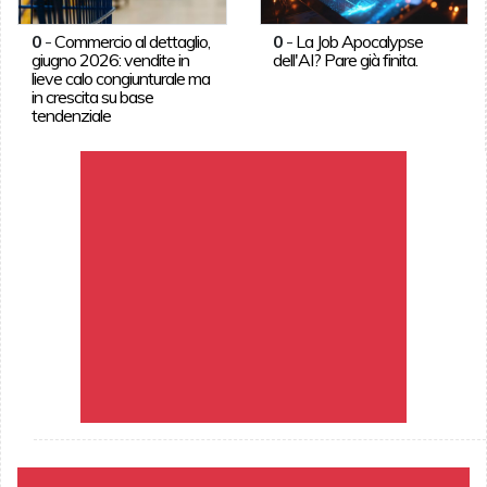
0
-
Commercio al dettaglio,
0
-
La Job Apocalypse
giugno 2026: vendite in
dell'AI? Pare già finita.
lieve calo congiunturale ma
in crescita su base
tendenziale