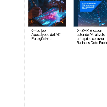
0
-
La Job
0
-
SAP, Ericsson
Apocalypse dell'AI?
estende l'AI a livello
Pare già finita.
enterprise con una
Business Data Fabri