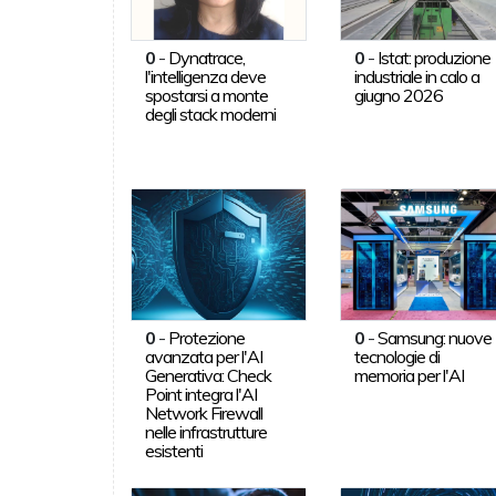
0
-
Dynatrace,
0
-
Istat: produzione
l'intelligenza deve
industriale in calo a
spostarsi a monte
giugno 2026
degli stack moderni
0
-
Protezione
0
-
Samsung: nuove
avanzata per l'AI
tecnologie di
Generativa: Check
memoria per l'AI
Point integra l'AI
Network Firewall
nelle infrastrutture
esistenti