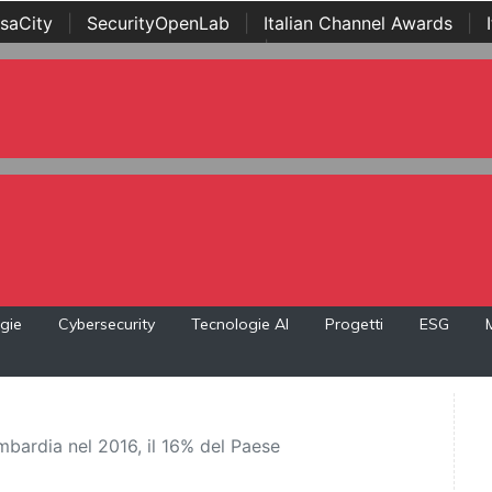
saCity
|
SecurityOpenLab
|
Italian Channel Awards
|
Awards
|
...
gie
Cybersecurity
Tecnologie AI
Progetti
ESG
ombardia nel 2016, il 16% del Paese