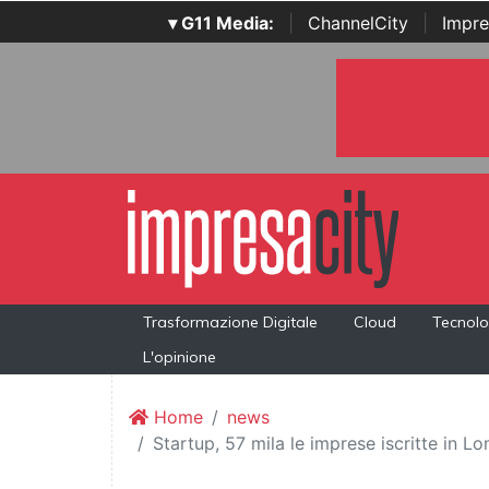
▾ G11 Media:
|
ChannelCity
|
Impre
Trasformazione Digitale
Cloud
Tecnolo
L'opinione
Home
news
Startup, 57 mila le imprese iscritte in L