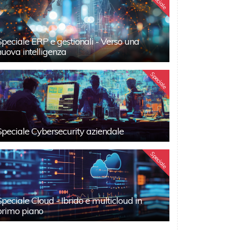
Speciale
Speciale ERP e gestionali - Verso una
nuova intelligenza
Speciale
Speciale Cybersecurity aziendale
Speciale
Speciale Cloud - Ibrido e multicloud in
primo piano