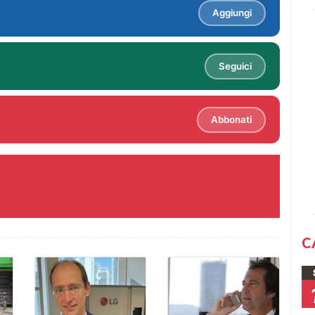
Aggiungi
Seguici
Abbonati
C