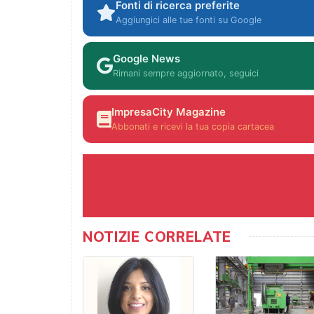
Fonti di ricerca preferite
Aggiungici alle tue fonti su Google
Google News
Rimani sempre aggiornato, seguici
ImpresaCity Magazine
Abbonati e ricevi la tua copia cartacea
NOTIZIE CORRELATE