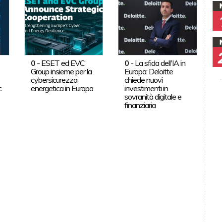
0
-
ESET ed EVC
0
-
La sfida dell'IA in
Group insieme per la
Europa: Deloitte
cybersicurezza
chiede nuovi
c
energetica in Europa
investimenti in
sovranità digitale e
finanziaria