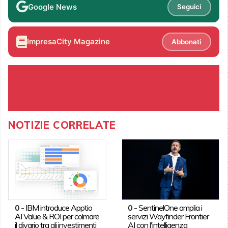
Google News
Seguici
ImpresaCity Magazine
Abbonati
NOTIZIE CORRELATE
0
-
IBM introduce Apptio
0
-
SentinelOne amplia i
AI Value & ROI per colmare
servizi Wayfinder Frontier
il divario tra gli investimenti
AI con l'intelligenza