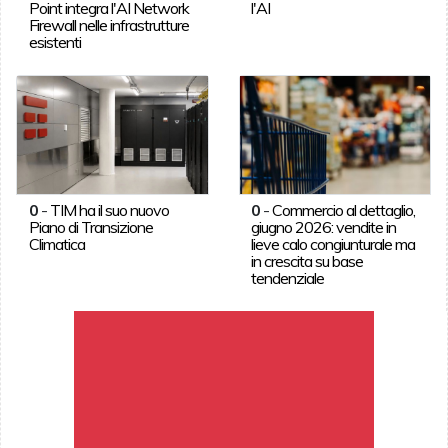
Point integra l'AI Network
l'AI
Firewall nelle infrastrutture
esistenti
0
-
TIM ha il suo nuovo
0
-
Commercio al dettaglio,
Piano di Transizione
giugno 2026: vendite in
Climatica
lieve calo congiunturale ma
in crescita su base
tendenziale