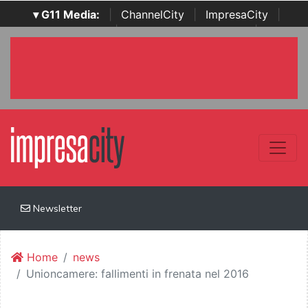
▾ G11 Media:
|
ChannelCity
|
ImpresaCity
|
SecurityOpenLab
|
Italian Channel Awards
|
Italian
Project Awards
|
Italian Security Awards
|
...
Newsletter
Home
news
Unioncamere: fallimenti in frenata nel 2016