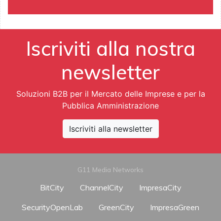
Iscriviti alla nostra
newsletter
Soluzioni B2B per il Mercato delle Imprese e per la
Pubblica Amministrazione
Iscriviti alla newsletter
G11 Media Networks
BitCity
ChannelCity
ImpresaCity
SecurityOpenLab
GreenCity
ImpresaGreen