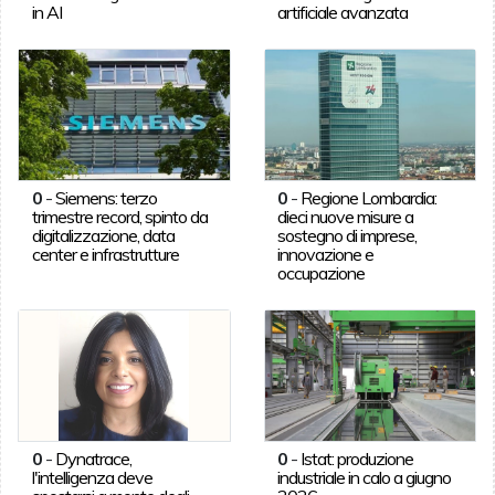
in AI
artificiale avanzata
0
-
Siemens: terzo
0
-
Regione Lombardia:
trimestre record, spinto da
dieci nuove misure a
digitalizzazione, data
sostegno di imprese,
center e infrastrutture
innovazione e
occupazione
0
-
Dynatrace,
0
-
Istat: produzione
l'intelligenza deve
industriale in calo a giugno