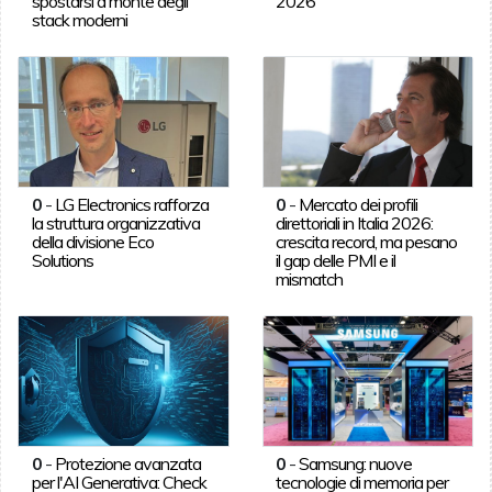
spostarsi a monte degli
2026
stack moderni
0
-
LG Electronics rafforza
0
-
Mercato dei profili
la struttura organizzativa
direttoriali in Italia 2026:
della divisione Eco
crescita record, ma pesano
Solutions
il gap delle PMI e il
mismatch
0
-
Protezione avanzata
0
-
Samsung: nuove
per l'AI Generativa: Check
tecnologie di memoria per