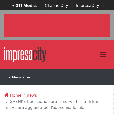
▾ G11 Media:
|
ChannelCity
|
ImpresaCity
|
SecurityOpenLab
|
Italian Channel Awards
|
Italian
Project Awards
|
Italian Security Awards
|
...
Newsletter
Home
news
GRENKE Locazione apre la nuova filiale di Bari:
un valore aggiunto per l’economia locale