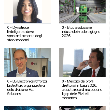
0
-
Dynatrace,
0
-
Istat: produzione
l'intelligenza deve
industriale in calo a giugno
spostarsi a monte degli
2026
stack moderni
0
-
LG Electronics rafforza
0
-
Mercato dei profili
la struttura organizzativa
direttoriali in Italia 2026:
della divisione Eco
crescita record, ma pesano
Solutions
il gap delle PMI e il
mismatch