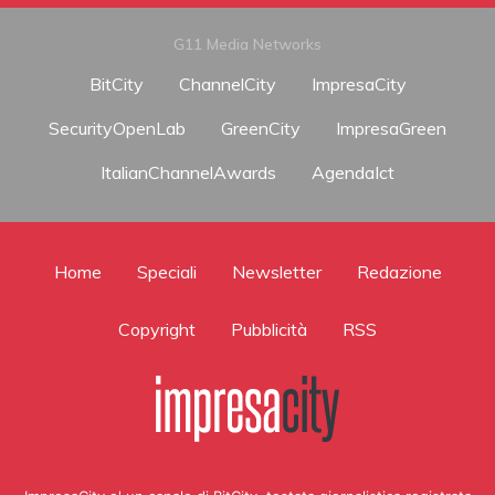
G11 Media Networks
BitCity
ChannelCity
ImpresaCity
SecurityOpenLab
GreenCity
ImpresaGreen
ItalianChannelAwards
AgendaIct
Home
Speciali
Newsletter
Redazione
Copyright
Pubblicità
RSS