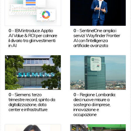
0
-
IBM introduce Apptio
0
-
SentinelOne amplia i
AI Value & ROI per colmare
servizi Wayfinder Frontier
il divario tra gli investimenti
AI con l'intelligenza
in AI
artificiale avanzata
0
-
Siemens: terzo
0
-
Regione Lombardia:
trimestre record, spinto da
dieci nuove misure a
digitalizzazione, data
sostegno di imprese,
center e infrastrutture
innovazione e
occupazione