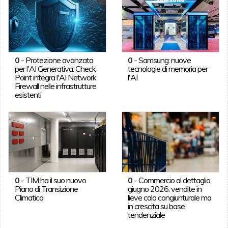
0
-
Protezione avanzata
0
-
Samsung: nuove
per l'AI Generativa: Check
tecnologie di memoria per
Point integra l'AI Network
l'AI
Firewall nelle infrastrutture
esistenti
0
-
TIM ha il suo nuovo
0
-
Commercio al dettaglio,
Piano di Transizione
giugno 2026: vendite in
Climatica
lieve calo congiunturale ma
in crescita su base
tendenziale