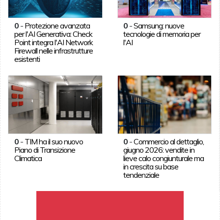
0
-
Protezione avanzata
0
-
Samsung: nuove
per l'AI Generativa: Check
tecnologie di memoria per
Point integra l'AI Network
l'AI
Firewall nelle infrastrutture
esistenti
0
-
TIM ha il suo nuovo
0
-
Commercio al dettaglio,
Piano di Transizione
giugno 2026: vendite in
Climatica
lieve calo congiunturale ma
in crescita su base
tendenziale