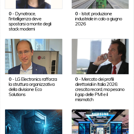
0
-
Dynatrace,
0
-
Istat: produzione
l'intelligenza deve
industriale in calo a giugno
spostarsi a monte degli
2026
stack moderni
0
-
LG Electronics rafforza
0
-
Mercato dei profili
la struttura organizzativa
direttoriali in Italia 2026:
della divisione Eco
crescita record, ma pesano
Solutions
il gap delle PMI e il
mismatch