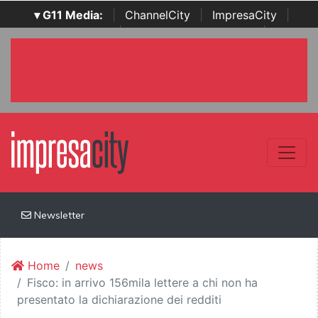
▾ G11 Media:
|
ChannelCity
|
ImpresaCity
|
SecurityOpenLab
|
Italian Channel Awards
|
Italian
Project Awards
|
Italian Security Awards
|
...
Newsletter
Home
news
Fisco: in arrivo 156mila lettere a chi non ha
presentato la dichiarazione dei redditi