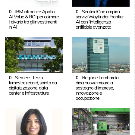
0
-
IBM introduce Apptio
0
-
SentinelOne amplia i
AI Value & ROI per colmare
servizi Wayfinder Frontier
il divario tra gli investimenti
AI con l'intelligenza
in AI
artificiale avanzata
0
-
Siemens: terzo
0
-
Regione Lombardia:
trimestre record, spinto da
dieci nuove misure a
digitalizzazione, data
sostegno di imprese,
center e infrastrutture
innovazione e
occupazione