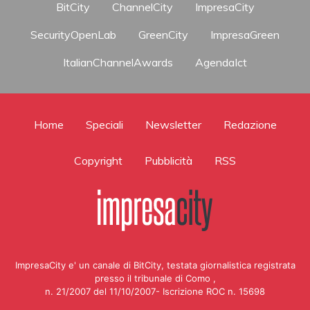
BitCity
ChannelCity
ImpresaCity
SecurityOpenLab
GreenCity
ImpresaGreen
ItalianChannelAwards
AgendaIct
Home
Speciali
Newsletter
Redazione
Copyright
Pubblicità
RSS
ImpresaCity e' un canale di BitCity, testata giornalistica registrata
presso il tribunale di Como ,
n. 21/2007 del 11/10/2007- Iscrizione ROC n. 15698