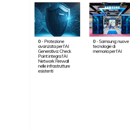
0
-
Protezione
0
-
Samsung: nuove
avanzata per l'AI
tecnologie di
Generativa: Check
memoria per l'AI
Point integra l'AI
Network Firewall
nelle infrastrutture
esistenti