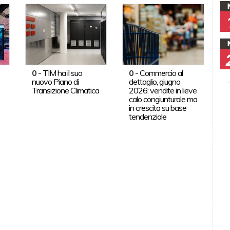
0
-
TIM ha il suo
0
-
Commercio al
nuovo Piano di
dettaglio, giugno
Transizione Climatica
2026: vendite in lieve
calo congiunturale ma
in crescita su base
tendenziale