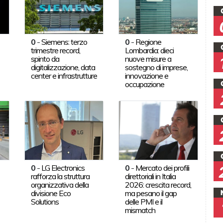
0
-
Siemens: terzo
0
-
Regione
trimestre record,
Lombardia: dieci
spinto da
nuove misure a
digitalizzazione, data
sostegno di imprese,
center e infrastrutture
innovazione e
occupazione
0
-
LG Electronics
0
-
Mercato dei profili
rafforza la struttura
direttoriali in Italia
organizzativa della
2026: crescita record,
divisione Eco
ma pesano il gap
Solutions
delle PMI e il
mismatch