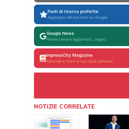
Fonti di ricerca preferite
Aggiungici alle tue fonti su Google
Google News
Rimani sempre aggiornato, seguici
ImpresaCity Magazine
Abbonati e ricevi la tua copia cartacea
NOTIZIE CORRELATE