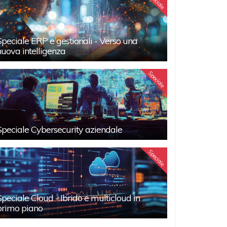
Speciale
Speciale ERP e gestionali - Verso una
nuova intelligenza
Speciale
Speciale Cybersecurity aziendale
Speciale
Speciale Cloud - Ibrido e multicloud in
primo piano