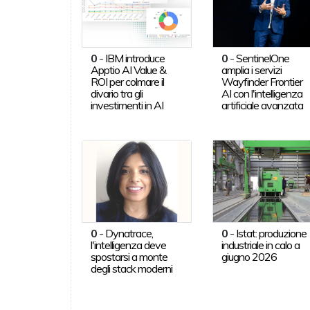
0
-
IBM introduce
0
-
SentinelOne
Apptio AI Value &
amplia i servizi
ROI per colmare il
Wayfinder Frontier
divario tra gli
AI con l'intelligenza
investimenti in AI
artificiale avanzata
0
-
Dynatrace,
0
-
Istat: produzione
l'intelligenza deve
industriale in calo a
spostarsi a monte
giugno 2026
degli stack moderni