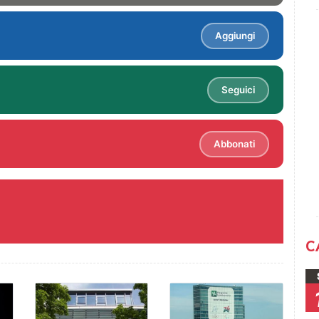
Aggiungi
Seguici
Abbonati
C