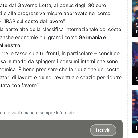
iate dal Governo Letta, al bonus degli 80 euro
zi e alle progressive misure approvate nel corso
l’IRAP sul costo del lavoro”.
ella parte alta della classifica internazionale del costo
a anche economie più grandi come
Germania e
al nostro
.
rre le tasse su altri fronti, in particolare – conclude
casa in modo da spingere i consumi interni che sono
nomica. È bene precisare che la riduzione del costo
tori di lavoro e quindi l’eventuale spazio per ridurre
utata con favore”.
ciuto e vuoi rimanere sempre informato
Iscriviti