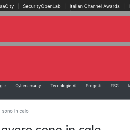
saCity
|
SecurityOpenLab
|
Italian Channel Awards
|
Awards
|
...
gie
Cybersecurity
Tecnologie AI
Progetti
ESG
o sono in calo
 lavoro sono in calo