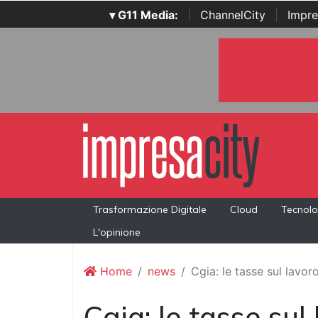
▾ G11 Media:
|
ChannelCity
|
Impre
Trasformazione Digitale
Cloud
Tecnolo
L'opinione
Home
news
Cgia: le tasse sul lavor
Cgia: le tasse sul