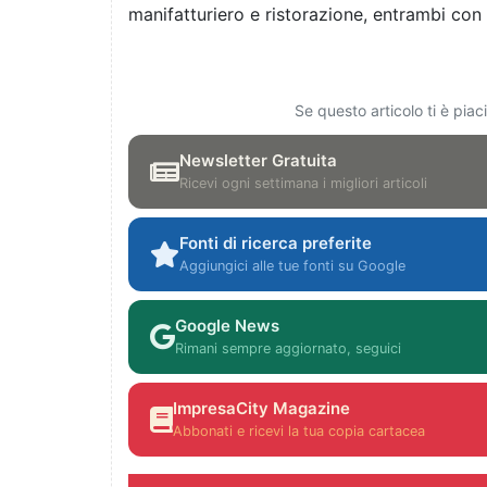
manifatturiero e ristorazione, entrambi con 
Se questo articolo ti è pia
Newsletter Gratuita
Ricevi ogni settimana i migliori articoli
Fonti di ricerca preferite
Aggiungici alle tue fonti su Google
Google News
Rimani sempre aggiornato, seguici
ImpresaCity Magazine
Abbonati e ricevi la tua copia cartacea