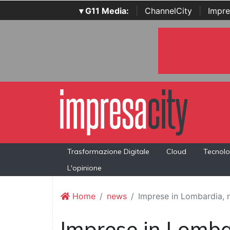
▾ G11 Media:
|
ChannelCity
|
Impre
Trasformazione Digitale
Cloud
Tecnolo
L'opinione
Home
news
Imprese in Lombardia, n
Imprese in Lomba