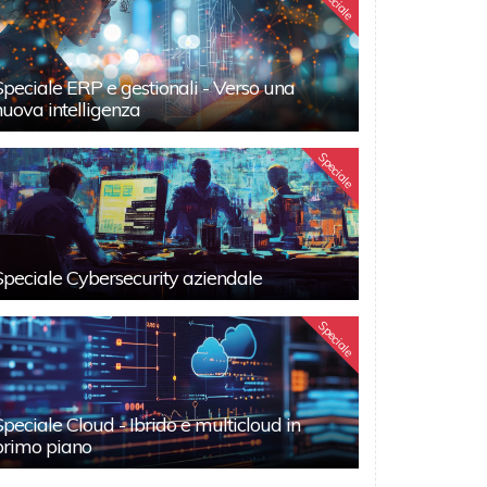
Speciale
Speciale ERP e gestionali - Verso una
nuova intelligenza
Speciale
Speciale Cybersecurity aziendale
Speciale
Speciale Cloud - Ibrido e multicloud in
primo piano