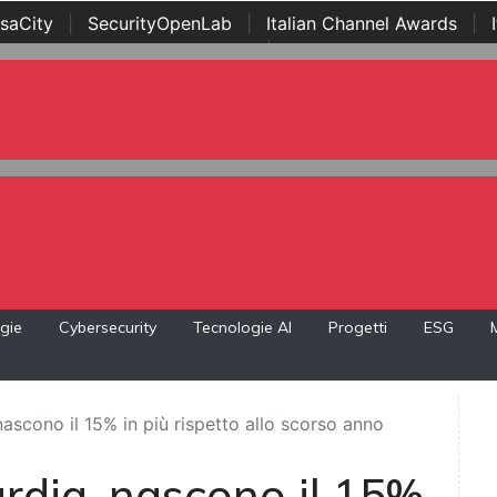
saCity
|
SecurityOpenLab
|
Italian Channel Awards
|
Awards
|
...
gie
Cybersecurity
Tecnologie AI
Progetti
ESG
ascono il 15% in più rispetto allo scorso anno
rdia, nascono il 15%