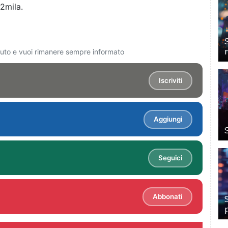
2mila.
ciuto e vuoi rimanere sempre informato
Iscriviti
Aggiungi
Seguici
Abbonati