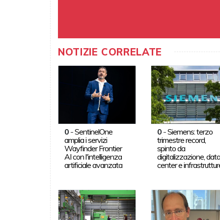
NOTIZIE CORRELATE
0
-
SentinelOne
0
-
Siemens: terzo
amplia i servizi
trimestre record,
Wayfinder Frontier
spinto da
AI con l'intelligenza
digitalizzazione, dat
artificiale avanzata
center e infrastruttur