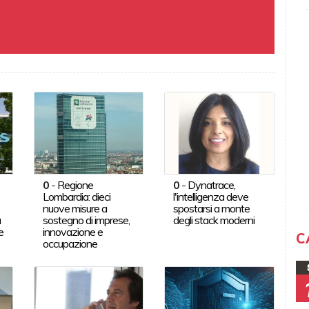
0
-
Regione
0
-
Dynatrace,
Lombardia: dieci
l'intelligenza deve
nuove misure a
spostarsi a monte
a
sostegno di imprese,
degli stack moderni
e
innovazione e
C
occupazione