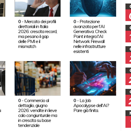
0
-
Mercato dei profili
0
-
Protezione
direttoriali in Italia
avanzata per l'AI
2026: crescita record,
Generativa: Check
ma pesano il gap
Point integra l'AI
delle PMI e il
Network Firewall
mismatch
nelle infrastrutture
esistenti
0
-
Commercio al
0
-
La Job
dettaglio, giugno
Apocalypse dell'AI?
a
2026: vendite in lieve
Pare già finita.
calo congiunturale ma
in crescita su base
tendenziale