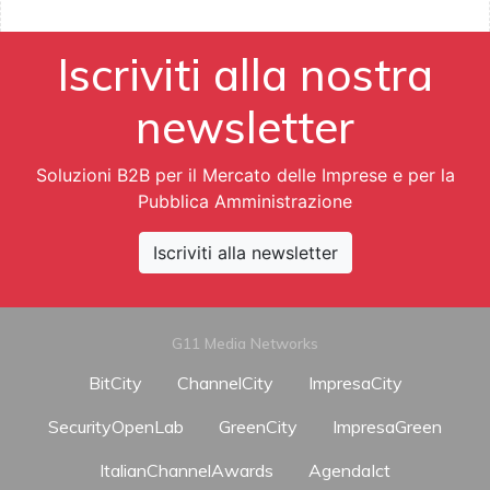
Iscriviti alla nostra
newsletter
Soluzioni B2B per il Mercato delle Imprese e per la
Pubblica Amministrazione
Iscriviti alla newsletter
G11 Media Networks
BitCity
ChannelCity
ImpresaCity
SecurityOpenLab
GreenCity
ImpresaGreen
ItalianChannelAwards
AgendaIct