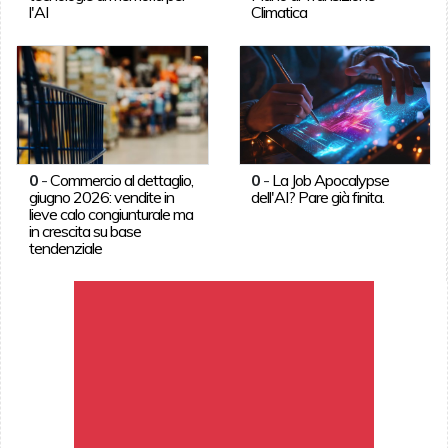
l'AI
Climatica
0
-
Commercio al dettaglio,
0
-
La Job Apocalypse
giugno 2026: vendite in
dell'AI? Pare già finita.
lieve calo congiunturale ma
in crescita su base
tendenziale