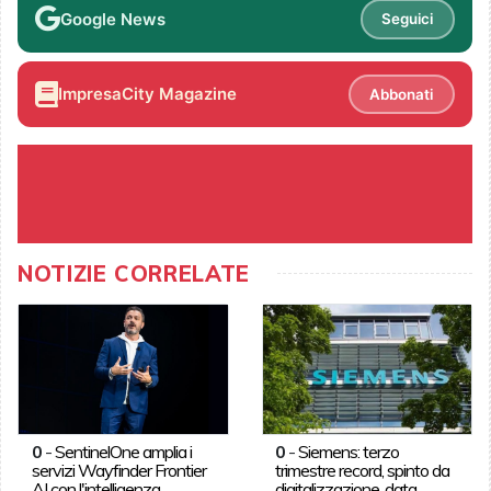
Google News
Seguici
ImpresaCity Magazine
Abbonati
NOTIZIE CORRELATE
0
-
SentinelOne amplia i
0
-
Siemens: terzo
servizi Wayfinder Frontier
trimestre record, spinto da
AI con l'intelligenza
digitalizzazione, data