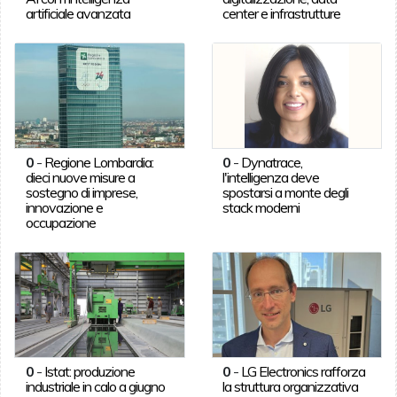
artificiale avanzata
center e infrastrutture
0
-
Regione Lombardia:
0
-
Dynatrace,
dieci nuove misure a
l'intelligenza deve
sostegno di imprese,
spostarsi a monte degli
innovazione e
stack moderni
occupazione
0
-
Istat: produzione
0
-
LG Electronics rafforza
industriale in calo a giugno
la struttura organizzativa