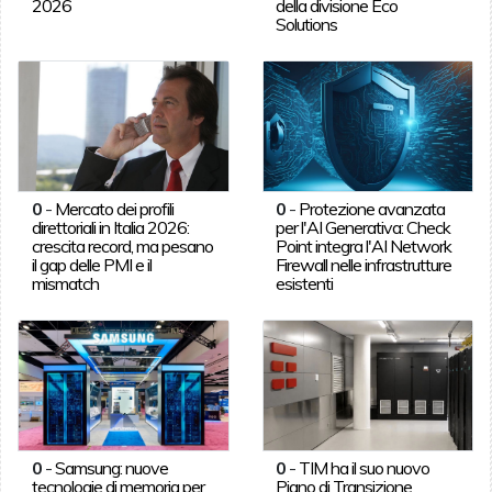
2026
della divisione Eco
Solutions
0
-
Mercato dei profili
0
-
Protezione avanzata
direttoriali in Italia 2026:
per l'AI Generativa: Check
crescita record, ma pesano
Point integra l'AI Network
il gap delle PMI e il
Firewall nelle infrastrutture
mismatch
esistenti
0
-
Samsung: nuove
0
-
TIM ha il suo nuovo
tecnologie di memoria per
Piano di Transizione