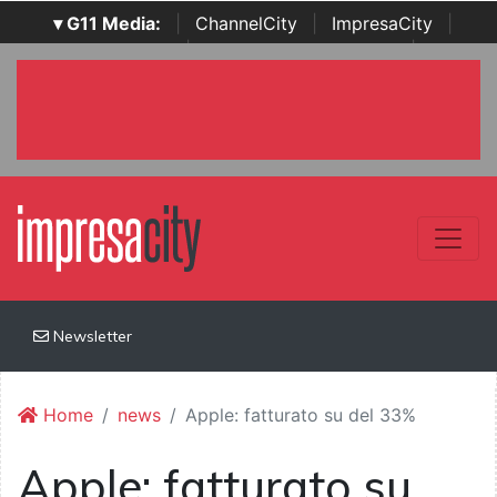
▾ G11 Media:
|
ChannelCity
|
ImpresaCity
|
SecurityOpenLab
|
Italian Channel Awards
|
Italian
Project Awards
|
Italian Security Awards
|
...
Newsletter
Home
news
Apple: fatturato su del 33%
Apple: fatturato su