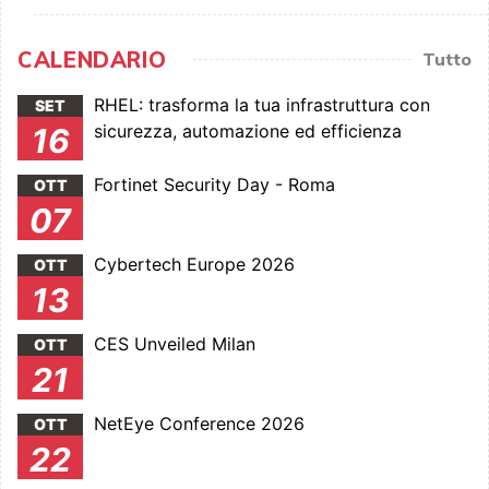
CALENDARIO
Tutto
RHEL: trasforma la tua infrastruttura con
SET
sicurezza, automazione ed efficienza
16
Fortinet Security Day - Roma
OTT
07
Cybertech Europe 2026
OTT
13
CES Unveiled Milan
OTT
21
NetEye Conference 2026
OTT
22