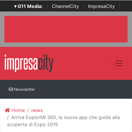
▾ G11 Media:
|
ChannelCity
|
ImpresaCity
|
SecurityOpenLab
|
Italian Channel Awards
|
Italian
Project Awards
|
Italian Security Awards
|
...
Newsletter
Home
news
Arriva ExplorMI 360, la nuova app che guida alla
scoperta di Expo 2015