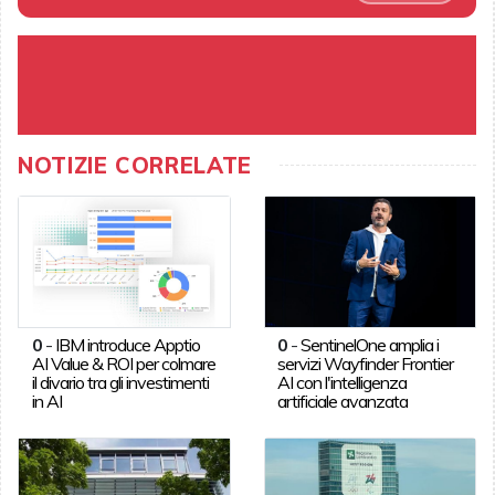
NOTIZIE CORRELATE
0
-
IBM introduce Apptio
0
-
SentinelOne amplia i
AI Value & ROI per colmare
servizi Wayfinder Frontier
il divario tra gli investimenti
AI con l'intelligenza
in AI
artificiale avanzata