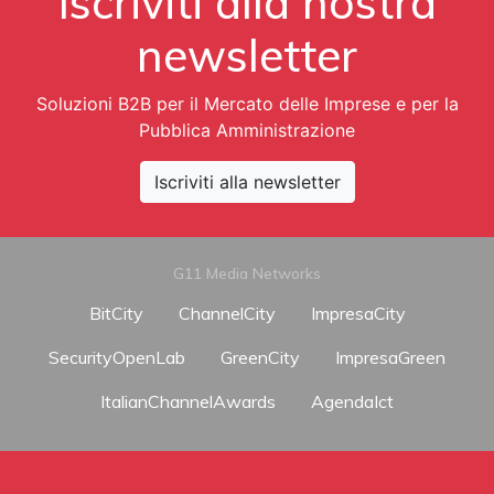
Iscriviti alla nostra
newsletter
Soluzioni B2B per il Mercato delle Imprese e per la
Pubblica Amministrazione
Iscriviti alla newsletter
G11 Media Networks
BitCity
ChannelCity
ImpresaCity
SecurityOpenLab
GreenCity
ImpresaGreen
ItalianChannelAwards
AgendaIct