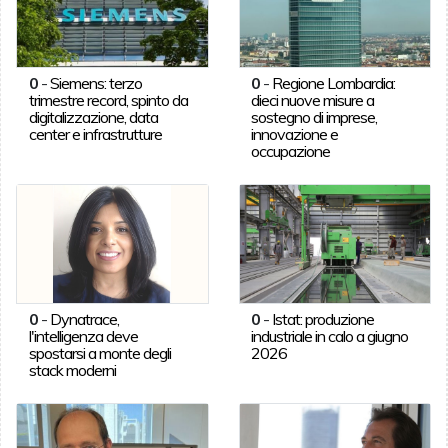
0
-
Siemens: terzo
0
-
Regione Lombardia:
trimestre record, spinto da
dieci nuove misure a
digitalizzazione, data
sostegno di imprese,
center e infrastrutture
innovazione e
occupazione
0
-
Dynatrace,
0
-
Istat: produzione
l'intelligenza deve
industriale in calo a giugno
spostarsi a monte degli
2026
stack moderni