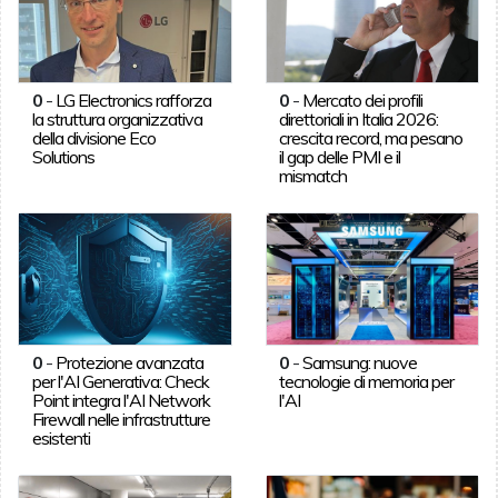
0
-
LG Electronics rafforza
0
-
Mercato dei profili
la struttura organizzativa
direttoriali in Italia 2026:
della divisione Eco
crescita record, ma pesano
Solutions
il gap delle PMI e il
mismatch
0
-
Protezione avanzata
0
-
Samsung: nuove
per l'AI Generativa: Check
tecnologie di memoria per
Point integra l'AI Network
l'AI
Firewall nelle infrastrutture
esistenti