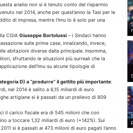
questa analisi non si è tenuto conto del risparmio
enuto nel 2014, anche per quest’anno la Tasi per le
dito di impresa, mentre l’Imu lo è solo per una
ella CGIA
Giuseppe Bortolussi
– i Sindaci hanno
tassazione sulle prime case, innalzando, invece,
lle abitazioni diverse dalla principale. Insomma,
tori, sfruttando le situazioni più surreali che la
pplicazione dell’Imu su alcune tipologie di
ategoria D) a “produrre” il gettito più importante
:
rdi, nel 2014 è salito a 6,15 miliardi di euro
ghe artigiane si è passati da un prelievo di 809
’Ici il carico fiscale era di 545 milioni che con
fino a toccare 1,32 miliardi di euro (+142%). Sui
l 2011 si è passati ai 473 milioni di euro pagati l’anno