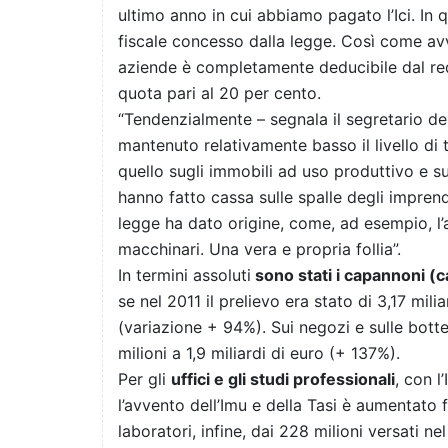
ultimo anno in cui abbiamo pagato l’Ici. In 
fiscale concesso dalla legge. Così come avv
aziende è completamente deducibile dal red
quota pari al 20 per cento.
“Tendenzialmente – segnala il segretario d
mantenuto relativamente basso il livello di 
quello sugli immobili ad uso produttivo e su
hanno fatto cassa sulle spalle degli imprendi
legge ha dato origine, come, ad esempio, l’a
macchinari. Una vera e propria follia”.
In termini assoluti
sono stati i capannoni (c
se nel 2011 il prelievo era stato di 3,17 milia
(variazione + 94%). Sui negozi e sulle botte
milioni a 1,9 miliardi di euro (+ 137%).
Per gli
uffici e gli studi professionali
, con l
l’avvento dell’Imu e della Tasi è aumentato 
laboratori, infine, dai 228 milioni versati ne