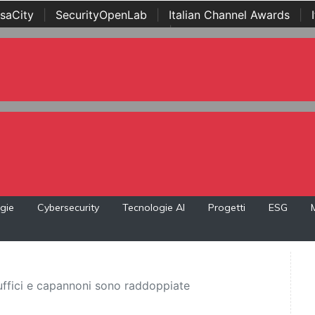
saCity
|
SecurityOpenLab
|
Italian Channel Awards
|
Awards
|
...
gie
Cybersecurity
Tecnologie AI
Progetti
ESG
 uffici e capannoni sono raddoppiate