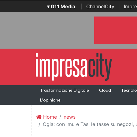
▾ G11 Media:
|
ChannelCity
|
Impre
Trasformazione Digitale
Cloud
Tecnolo
L'opinione
Home
news
Cgia: con Imu e Tasi le tasse su negozi,