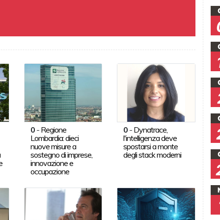
0
-
Regione
0
-
Dynatrace,
Lombardia: dieci
l'intelligenza deve
nuove misure a
spostarsi a monte
a
sostegno di imprese,
degli stack moderni
e
innovazione e
occupazione