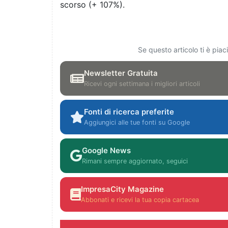
scorso (+ 107%).
Se questo articolo ti è pia
Newsletter Gratuita
Ricevi ogni settimana i migliori articoli
Fonti di ricerca preferite
Aggiungici alle tue fonti su Google
Google News
Rimani sempre aggiornato, seguici
ImpresaCity Magazine
Abbonati e ricevi la tua copia cartacea