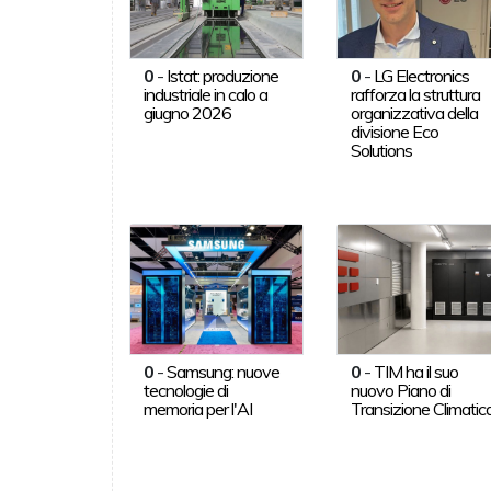
0
-
Istat: produzione
0
-
LG Electronics
industriale in calo a
rafforza la struttura
giugno 2026
organizzativa della
divisione Eco
Solutions
0
-
Samsung: nuove
0
-
TIM ha il suo
tecnologie di
nuovo Piano di
memoria per l'AI
Transizione Climatic