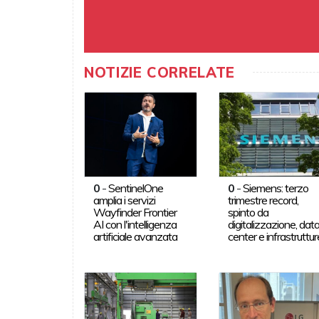
NOTIZIE CORRELATE
0
-
SentinelOne
0
-
Siemens: terzo
amplia i servizi
trimestre record,
Wayfinder Frontier
spinto da
AI con l'intelligenza
digitalizzazione, dat
artificiale avanzata
center e infrastruttur