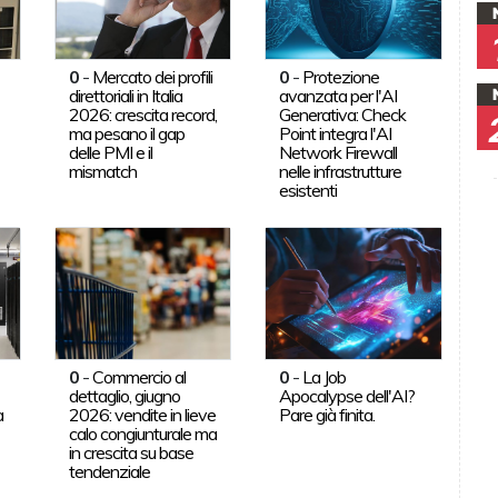
0
-
Mercato dei profili
0
-
Protezione
direttoriali in Italia
avanzata per l'AI
2026: crescita record,
Generativa: Check
ma pesano il gap
Point integra l'AI
delle PMI e il
Network Firewall
mismatch
nelle infrastrutture
esistenti
0
-
Commercio al
0
-
La Job
dettaglio, giugno
Apocalypse dell'AI?
a
2026: vendite in lieve
Pare già finita.
calo congiunturale ma
in crescita su base
tendenziale