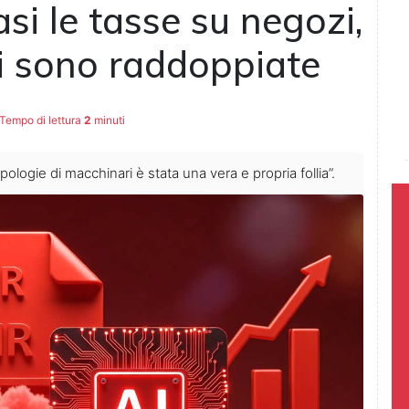
si le tasse su negozi,
ni sono raddoppiate
Tempo di lettura
2
minuti
pologie di macchinari è stata una vera e propria follia”.