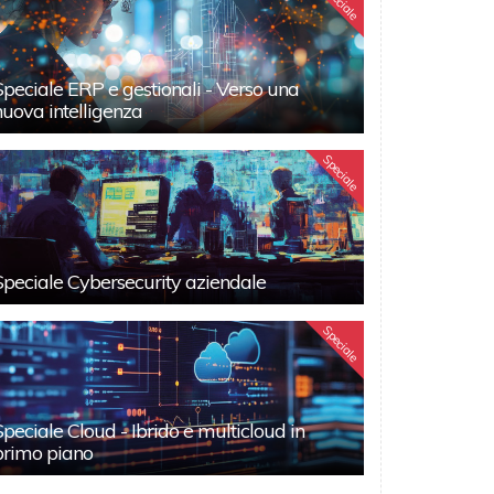
Speciale
Speciale ERP e gestionali - Verso una
nuova intelligenza
Speciale
Speciale Cybersecurity aziendale
Speciale
Speciale Cloud - Ibrido e multicloud in
primo piano