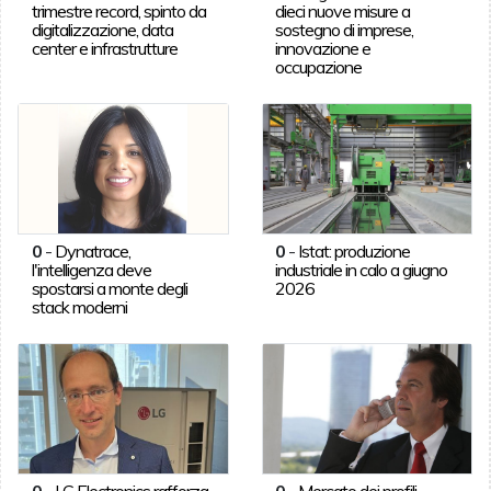
trimestre record, spinto da
dieci nuove misure a
digitalizzazione, data
sostegno di imprese,
center e infrastrutture
innovazione e
occupazione
0
-
Dynatrace,
0
-
Istat: produzione
l'intelligenza deve
industriale in calo a giugno
spostarsi a monte degli
2026
stack moderni
0
-
LG Electronics rafforza
0
-
Mercato dei profili