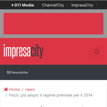
▾ G11 Media:
|
ChannelCity
|
ImpresaCity
|
SecurityOpenLab
|
Italian Channel Awards
|
Italian
Project Awards
|
Italian Security Awards
|
...
Newsletter
Home
news
Fisco: più ampio il regime premiale per il 2014