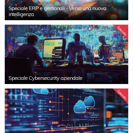
Speciale ERP e gestionali - Verso una nuova
intelligenza
Speciale
Speciale Cybersecurity aziendale
Speciale