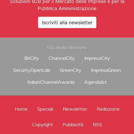
Soluzioni B2B per il Mercato delle Imprese e per la
Pubblica Amministrazione
Iscriviti alla newsletter
G11 Media Networks
BitCity
ChannelCity
ImpresaCity
SecurityOpenLab
GreenCity
ImpresaGreen
ItalianChannelAwards
AgendaIct
Home
Speciali
Newsletter
Redazione
Copyright
Pubblicità
RSS