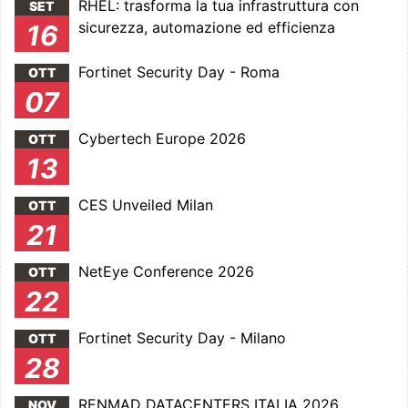
RHEL: trasforma la tua infrastruttura con
SET
sicurezza, automazione ed efficienza
16
Fortinet Security Day - Roma
OTT
07
Cybertech Europe 2026
OTT
13
CES Unveiled Milan
OTT
21
NetEye Conference 2026
OTT
22
Fortinet Security Day - Milano
OTT
28
RENMAD DATACENTERS ITALIA 2026
NOV