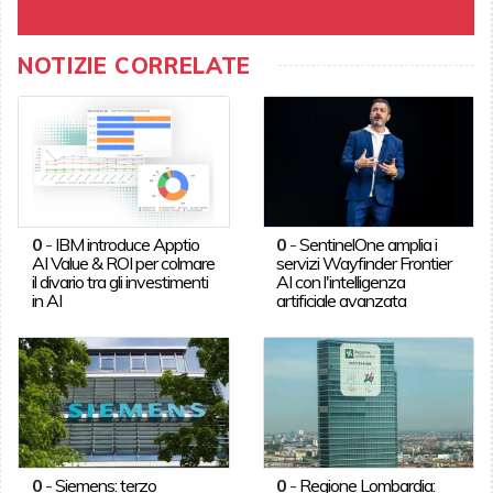
NOTIZIE CORRELATE
0
-
IBM introduce Apptio
0
-
SentinelOne amplia i
AI Value & ROI per colmare
servizi Wayfinder Frontier
il divario tra gli investimenti
AI con l'intelligenza
in AI
artificiale avanzata
0
-
Siemens: terzo
0
-
Regione Lombardia: