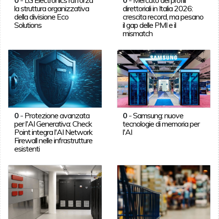
la struttura organizzativa
direttoriali in Italia 2026:
della divisione Eco
crescita record, ma pesano
Solutions
il gap delle PMI e il
mismatch
0
-
Protezione avanzata
0
-
Samsung: nuove
per l'AI Generativa: Check
tecnologie di memoria per
Point integra l'AI Network
l'AI
Firewall nelle infrastrutture
esistenti