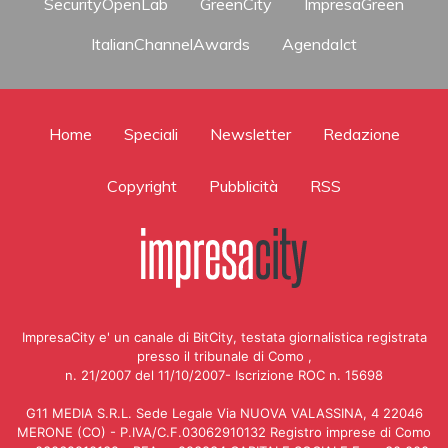
SecurityOpenLab
GreenCity
ImpresaGreen
ItalianChannelAwards
AgendaIct
Home
Speciali
Newsletter
Redazione
Copyright
Pubblicità
RSS
ImpresaCity e' un canale di BitCity, testata giornalistica registrata
presso il tribunale di Como ,
n. 21/2007 del 11/10/2007- Iscrizione ROC n. 15698
G11 MEDIA S.R.L. Sede Legale Via NUOVA VALASSINA, 4 22046
MERONE (CO) - P.IVA/C.F.03062910132 Registro imprese di Como