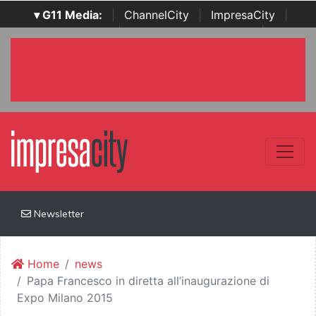
▾ G11 Media:
|
ChannelCity
|
ImpresaCity
|
SecurityOpenLab
|
Italian Channel Awards
|
Italian
Project Awards
|
Italian Security Awards
|
...
Newsletter
Home
news
Papa Francesco in diretta all’inaugurazione di
Expo Milano 2015