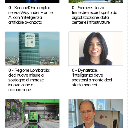
0
-
SentinelOne amplia i
0
-
Siemens: terzo
servizi Wayfinder Frontier
trimestre record, spinto da
AI con l'intelligenza
digitalizzazione, data
artificiale avanzata
center e infrastrutture
0
-
Regione Lombardia:
0
-
Dynatrace,
dieci nuove misure a
l'intelligenza deve
sostegno di imprese,
spostarsi a monte degli
innovazione e
stack moderni
occupazione