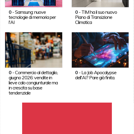
0
-
Samsung: nuove
0
-
TIM ha il suo nuovo
tecnologie di memoria per
Piano di Transizione
l'AI
Climatica
0
-
Commercio al dettaglio,
0
-
La Job Apocalypse
giugno 2026: vendite in
dell'AI? Pare già finita.
lieve calo congiunturale ma
in crescita su base
tendenziale