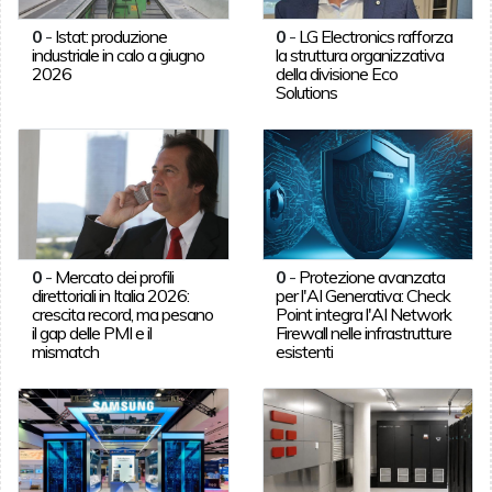
0
-
Istat: produzione
0
-
LG Electronics rafforza
industriale in calo a giugno
la struttura organizzativa
2026
della divisione Eco
Solutions
0
-
Mercato dei profili
0
-
Protezione avanzata
direttoriali in Italia 2026:
per l'AI Generativa: Check
crescita record, ma pesano
Point integra l'AI Network
il gap delle PMI e il
Firewall nelle infrastrutture
mismatch
esistenti