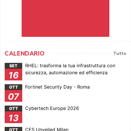
CALENDARIO
Tutto
RHEL: trasforma la tua infrastruttura con
SET
sicurezza, automazione ed efficienza
16
Fortinet Security Day - Roma
OTT
07
Cybertech Europe 2026
OTT
13
CES Unveiled Milan
OTT