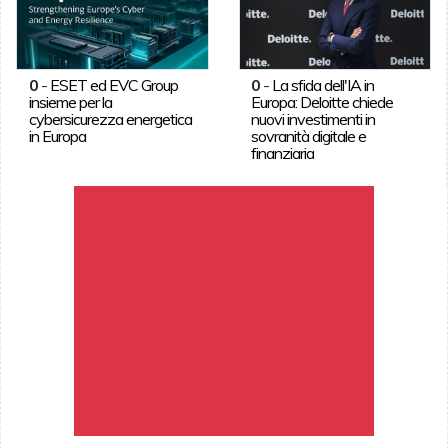
0
-
ESET ed EVC Group
0
-
La sfida dell'IA in
insieme per la
Europa: Deloitte chiede
cybersicurezza energetica
nuovi investimenti in
in Europa
sovranità digitale e
finanziaria