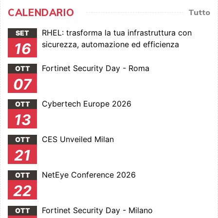
CALENDARIO
Tutto
RHEL: trasforma la tua infrastruttura con
SET
sicurezza, automazione ed efficienza
16
Fortinet Security Day - Roma
OTT
07
Cybertech Europe 2026
OTT
13
CES Unveiled Milan
OTT
21
NetEye Conference 2026
OTT
22
Fortinet Security Day - Milano
OTT