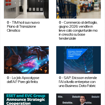
0
-
TIM ha il suo nuovo
0
-
Commercio al dettaglio,
Piano di Transizione
giugno 2026: vendite in
Climatica
lieve calo congiunturale ma
in crescita su base
tendenziale
0
-
La Job Apocalypse
0
-
SAP, Ericsson estende
dell'AI? Pare già finita.
l'AI a livello enterprise con
una Business Data Fabric