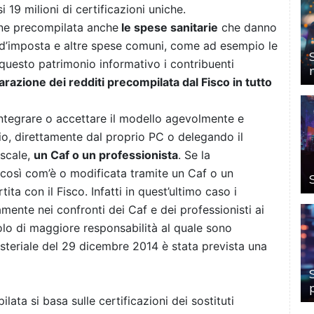
i 19 milioni di certificazioni uniche.
one precompilata anche
le spese sanitarie
che danno
i d’imposta e altre spese comuni, come ad esempio le
 a questo patrimonio informativo i contribuenti
arazione dei redditi precompilata dal Fisco in tutto
ntegrare o accettare il modello agevolmente e
glio, direttamente dal proprio PC o delegando il
iscale,
un Caf o un professionista
. Se la
 così com’è o modificata tramite un Caf o un
tita con il Fisco. Infatti in quest’ultimo caso i
amente nei confronti dei Caf e dei professionisti ai
 ruolo di maggiore responsabilità al quale sono
isteriale del 29 dicembre 2014 è stata prevista una
ata si basa sulle certificazioni dei sostituti