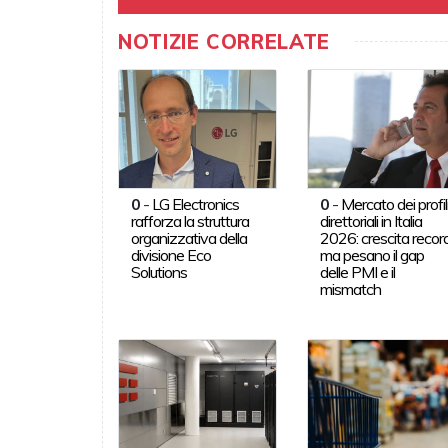
NOTIZIE CORRELATE
0
-
LG Electronics
0
-
Mercato dei profil
rafforza la struttura
direttoriali in Italia
organizzativa della
2026: crescita record
divisione Eco
ma pesano il gap
Solutions
delle PMI e il
mismatch