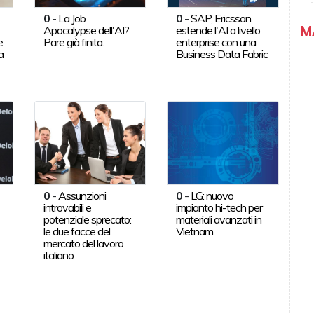
0
-
La Job
0
-
SAP, Ericsson
M
Apocalypse dell'AI?
estende l'AI a livello
e
Pare già finita.
enterprise con una
a
Business Data Fabric
0
-
Assunzioni
0
-
LG: nuovo
introvabili e
impianto hi-tech per
potenziale sprecato:
materiali avanzati in
le due facce del
Vietnam
mercato del lavoro
italiano