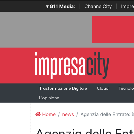
▾ G11 Media:
|
ChannelCity
|
Impre
Trasformazione Digitale
Cloud
Tecnolo
L'opinione
Home
news
Agenzia delle Entrate: 
Agenzia delle Ent