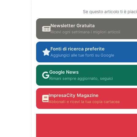
Se questo articolo ti è pia
Newsletter Gratuita
Ricevi ogni settimana i migliori articoli
Fonti di ricerca preferite
Aggiungici alle tue fonti su Google
Google News
Rimani sempre aggiornato, seguici
ImpresaCity Magazine
Abbonati e ricevi la tua copia cartacea