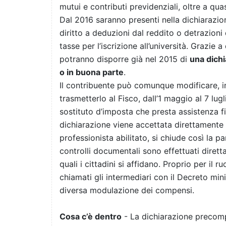
mutui e contributi previdenziali, oltre a quas
Dal 2016 saranno presenti nella dichiarazi
diritto a deduzioni dal reddito o detrazion
tasse per l’iscrizione all’università. Grazie
potranno disporre già nel 2015 di
una dichi
o in buona parte
.
Il contribuente può comunque modificare, i
trasmetterlo al Fisco, dall’1 maggio al 7 lu
sostituto d’imposta che presta assistenza f
dichiarazione viene accettata direttamente
professionista abilitato, si chiude così la par
controlli documentali sono effettuati dirett
quali i cittadini si affidano. Proprio per il
chiamati gli intermediari con il Decreto min
diversa modulazione dei compensi.
Cosa c’è dentro
- La dichiarazione precompil