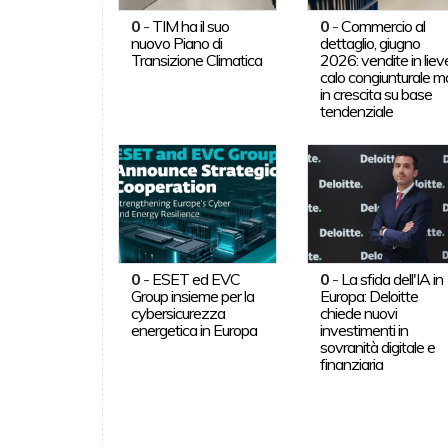
0
-
TIM ha il suo
0
-
Commercio al
nuovo Piano di
dettaglio, giugno
Transizione Climatica
2026: vendite in liev
calo congiunturale m
in crescita su base
tendenziale
0
-
ESET ed EVC
0
-
La sfida dell'IA in
Group insieme per la
Europa: Deloitte
cybersicurezza
chiede nuovi
energetica in Europa
investimenti in
sovranità digitale e
finanziaria