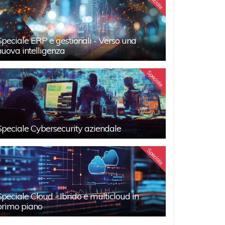
Speciale
Speciale ERP e gestionali - Verso una
nuova intelligenza
Speciale
Speciale Cybersecurity aziendale
Speciale
Speciale Cloud - Ibrido e multicloud in
primo piano