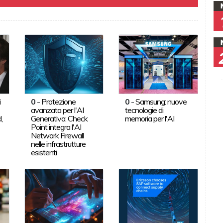
i
0
-
Protezione
0
-
Samsung: nuove
avanzata per l'AI
tecnologie di
,
Generativa: Check
memoria per l'AI
Point integra l'AI
Network Firewall
nelle infrastrutture
esistenti