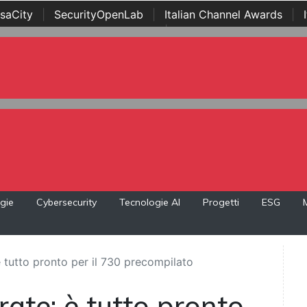
saCity
|
SecurityOpenLab
|
Italian Channel Awards
|
Awards
|
...
gie
Cybersecurity
Tecnologie AI
Progetti
ESG
è tutto pronto per il 730 precompilato
rate: è tutto pronto