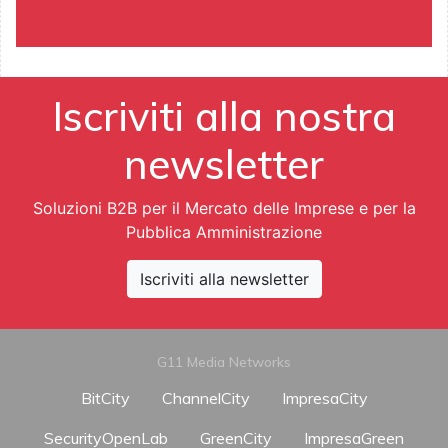
Iscriviti alla nostra
newsletter
Soluzioni B2B per il Mercato delle Imprese e per la
Pubblica Amministrazione
Iscriviti alla newsletter
G11 Media Networks
BitCity
ChannelCity
ImpresaCity
SecurityOpenLab
GreenCity
ImpresaGreen