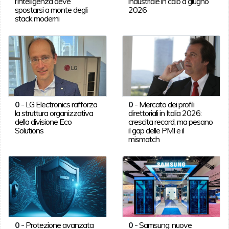
l'intelligenza deve
industriale in calo a giugno
spostarsi a monte degli
2026
stack moderni
0
-
LG Electronics rafforza
0
-
Mercato dei profili
la struttura organizzativa
direttoriali in Italia 2026:
della divisione Eco
crescita record, ma pesano
Solutions
il gap delle PMI e il
mismatch
0
-
Protezione avanzata
0
-
Samsung: nuove