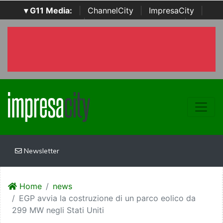
▾ G11 Media:
|
ChannelCity
|
ImpresaCity
|
SecurityOpenLab
|
Italian Channel Awards
|
Italian
Project Awards
|
Italian Security Awards
|
...
Newsletter
Home
news
EGP avvia la costruzione di un parco eolico da
299 MW negli Stati Uniti