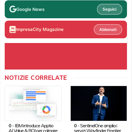
Google News
Seguici
ImpresaCity Magazine
Abbonati
NOTIZIE CORRELATE
0
-
IBM introduce Apptio
0
-
SentinelOne amplia i
AI Value & ROI per colmare
servizi Wayfinder Frontier