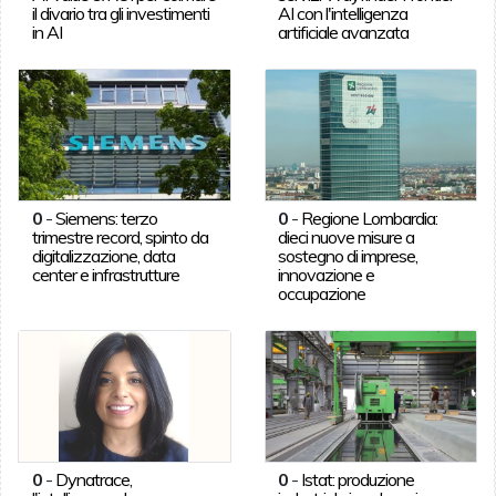
il divario tra gli investimenti
AI con l'intelligenza
in AI
artificiale avanzata
0
-
Siemens: terzo
0
-
Regione Lombardia:
trimestre record, spinto da
dieci nuove misure a
digitalizzazione, data
sostegno di imprese,
center e infrastrutture
innovazione e
occupazione
0
-
Dynatrace,
0
-
Istat: produzione