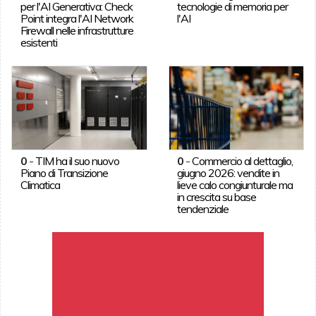
per l'AI Generativa: Check
tecnologie di memoria per
Point integra l'AI Network
l'AI
Firewall nelle infrastrutture
esistenti
0
-
TIM ha il suo nuovo
0
-
Commercio al dettaglio,
Piano di Transizione
giugno 2026: vendite in
Climatica
lieve calo congiunturale ma
in crescita su base
tendenziale