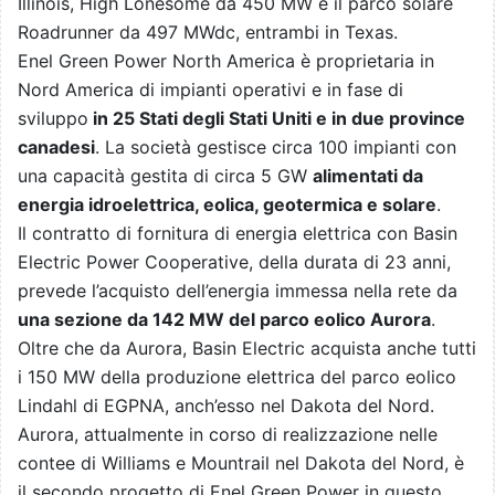
Illinois, High Lonesome da 450 MW e il parco solare
Roadrunner da 497 MWdc, entrambi in Texas.
Enel Green Power North America è proprietaria in
Nord America di impianti operativi e in fase di
sviluppo
in 25 Stati degli Stati Uniti e in due province
canadesi
. La società gestisce circa 100 impianti con
una capacità gestita di circa 5 GW
alimentati da
energia idroelettrica, eolica, geotermica e solare
.
Il contratto di fornitura di energia elettrica con Basin
Electric Power Cooperative, della durata di 23 anni,
prevede l’acquisto dell’energia immessa nella rete da
una sezione da 142 MW del parco eolico Aurora
.
Oltre che da Aurora, Basin Electric acquista anche tutti
i 150 MW della produzione elettrica del parco eolico
Lindahl di EGPNA, anch’esso nel Dakota del Nord.
Aurora, attualmente in corso di realizzazione nelle
contee di Williams e Mountrail nel Dakota del Nord, è
il secondo progetto di Enel Green Power in questo