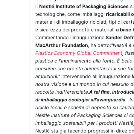
Il
Nestlé Institute of Packaging Sciences
si
tecnologiche, come imballaggi
ricaricabili o
materiali di imballaggio riciclati, tipi di c
e sicurezza dei prodotti e materiali
a base 
Commentando l'inaugurazione,
Sander Defr
MacArthur Foundation
, ha detto:
"Nestlé è 
Plastics Economy Global Commitment
, fis
plastica e l'inquinamento alla fonte. È bell
consumo che ora sta aumentando il suo focus
ambizioni."
Intervenendo all'inaugurazione,
nostra visione è un mondo in cui nessuno dei
raccolta indifferenziata.
A tal fine, introduc
di imballaggio ecologici all'avanguardia
. In
riciclo locali e schemi di deposito su cauzio
Nestlé Institute of Packaging Sciences ci co
imballaggio sostenibili per i prodotti Nestlé,
Nestlé sta già facendo progressi in direzio