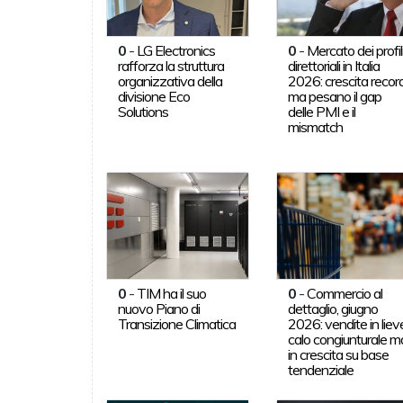
0
-
LG Electronics
0
-
Mercato dei profil
rafforza la struttura
direttoriali in Italia
organizzativa della
2026: crescita record
divisione Eco
ma pesano il gap
Solutions
delle PMI e il
mismatch
0
-
TIM ha il suo
0
-
Commercio al
nuovo Piano di
dettaglio, giugno
Transizione Climatica
2026: vendite in liev
calo congiunturale m
in crescita su base
tendenziale