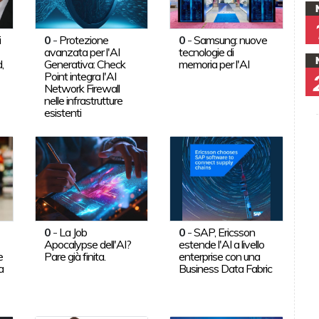
i
0
-
Protezione
0
-
Samsung: nuove
avanzata per l'AI
tecnologie di
,
Generativa: Check
memoria per l'AI
Point integra l'AI
Network Firewall
nelle infrastrutture
esistenti
0
-
La Job
0
-
SAP, Ericsson
Apocalypse dell'AI?
estende l'AI a livello
e
Pare già finita.
enterprise con una
a
Business Data Fabric