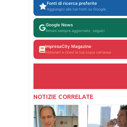
Fonti di ricerca preferite
Aggiungici alle tue fonti su Google
Google News
Rimani sempre aggiornato, seguici
ImpresaCity Magazine
Abbonati e ricevi la tua copia cartacea
NOTIZIE CORRELATE