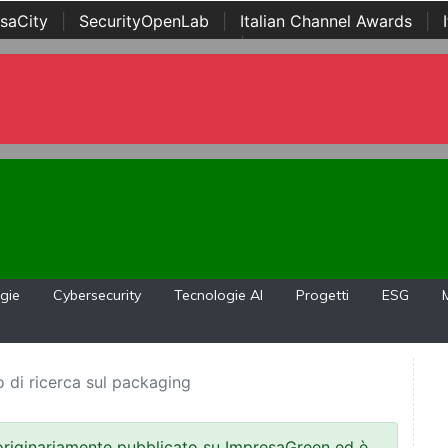
saCity
|
SecurityOpenLab
|
Italian Channel Awards
|
Awards
|
...
gie
Cybersecurity
Tecnologie AI
Progetti
ESG
to di ricerca sul packaging
 originariamente pubblicato su ImpresaGreen ed è