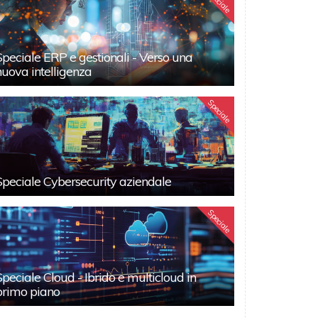
Speciale
Speciale ERP e gestionali - Verso una
nuova intelligenza
Speciale
Speciale Cybersecurity aziendale
Speciale
Speciale Cloud - Ibrido e multicloud in
primo piano