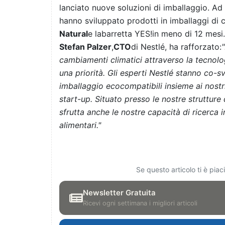
lanciato nuove soluzioni di imballaggio. Ad 
hanno sviluppato prodotti in imballaggi di c
Natural
e labarretta YES!in meno di 12 mesi
Stefan Palzer
,
CTO
di Nestlé, ha rafforzato:
"
cambiamenti climatici attraverso la tecnolo
una priorità. Gli esperti Nestlé stanno co-s
imballaggio ecocompatibili insieme ai nostri c
start-up. Situato presso le nostre strutture d
sfrutta anche le nostre capacità di ricerca i
alimentari."
Se questo articolo ti è pia
Newsletter Gratuita
Ricevi ogni settimana i migliori articoli