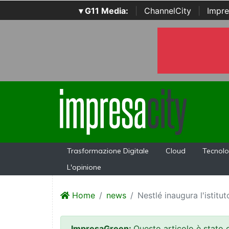
▾ G11 Media:
|
ChannelCity
|
Impre
Trasformazione Digitale
Cloud
Tecnolo
L'opinione
Home
news
Nestlé inaugura l'istitu
ImpresaGreen:
Questo articolo è stato