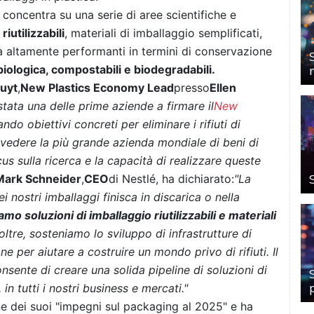
 concentra su una serie di aree scientifiche e
 riutilizzabili
, materiali di imballaggio semplificati,
arta altamente performanti in termini di conservazione
biologica, compostabili e biodegradabili.
uyt
,
New Plastics Economy Lead
presso
Ellen
stata una delle prime aziende a firmare il
New
sando obiettivi concreti per eliminare i rifiuti di
o vedere la più grande azienda mondiale di beni di
 sulla ricerca e la capacità di realizzare queste
Mark Schneider
,
CEO
di Nestlé, ha dichiarato:
"La
 nostri imballaggi finisca in discarica o nella
iamo soluzioni di imballaggio riutilizzabili e materiali
oltre, sosteniamo lo sviluppo di infrastrutture di
ne per aiutare a costruire un mondo privo di rifiuti. Il
nsente di creare una solida pipeline di soluzioni di
 in tutti i nostri business e mercati."
ne dei suoi "impegni sul packaging al 2025" e ha