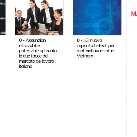
M
0
-
Assunzioni
0
-
LG: nuovo
introvabili e
impianto hi-tech per
potenziale sprecato:
materiali avanzati in
le due facce del
Vietnam
mercato del lavoro
italiano