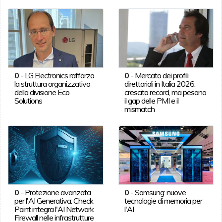
0
-
LG Electronics rafforza
0
-
Mercato dei profili
la struttura organizzativa
direttoriali in Italia 2026:
della divisione Eco
crescita record, ma pesano
Solutions
il gap delle PMI e il
mismatch
0
-
Protezione avanzata
0
-
Samsung: nuove
per l'AI Generativa: Check
tecnologie di memoria per
Point integra l'AI Network
l'AI
Firewall nelle infrastrutture