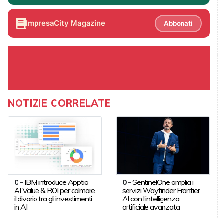
ImpresaCity Magazine
Abbonati
NOTIZIE CORRELATE
0
-
IBM introduce Apptio
0
-
SentinelOne amplia i
AI Value & ROI per colmare
servizi Wayfinder Frontier
il divario tra gli investimenti
AI con l'intelligenza
in AI
artificiale avanzata