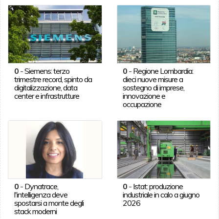
0
-
Siemens: terzo
0
-
Regione Lombardia:
trimestre record, spinto da
dieci nuove misure a
digitalizzazione, data
sostegno di imprese,
center e infrastrutture
innovazione e
occupazione
0
-
Dynatrace,
0
-
Istat: produzione
l'intelligenza deve
industriale in calo a giugno
spostarsi a monte degli
2026
stack moderni