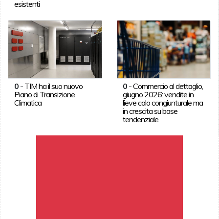
esistenti
0
-
TIM ha il suo nuovo
0
-
Commercio al dettaglio,
Piano di Transizione
giugno 2026: vendite in
Climatica
lieve calo congiunturale ma
in crescita su base
tendenziale