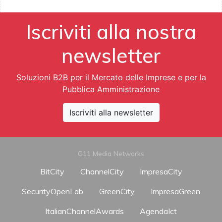
Iscriviti alla nostra
newsletter
Soluzioni B2B per il Mercato delle Imprese e per la
Pubblica Amministrazione
Iscriviti alla newsletter
G11 Media Networks
BitCity
ChannelCity
ImpresaCity
SecurityOpenLab
GreenCity
ImpresaGreen
ItalianChannelAwards
AgendaIct