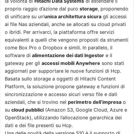
la volontà di
Hitachi Data Systems
di estendere il
proprio raggio d’azione dal puro
storage
, proponendo
di unificare su un’
unica architettura sicura
gli accessi
ai file Nas aziendali, anche se allocati su cloud privati
o ibridi. Per arrivarci, la piattaforma offre servizi
equivalenti a quelli che vengono proposti da strumenti
come Box Pro o Dropbox e simili. In parallelo, il
software di
alimentazione dei dati Ingestor
e il
gateway per gli
accessi mobili Anywhere
sono stati
aggiornati per supportare le nuove funzioni di Hcp.
Basata sullo storage a oggetti di Hitachi Content
Platform, la soluzione propone gateway e funzioni di
sincronizzazione e accesso sicuri verso file e dati
aziendali, che si trovino nel
perimetro dell’impresa
o
su
cloud pubblici
(Amazon S3, Google Cloud, Azure e
OpenStack), utilizzando l’allocazione gerarchica dei
dati e dei file presenti su Hcp.
Una delle novità della versione S10 è il supporto di