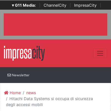
▾ G11 Media:
|
ChannelCity
|
ImpresaCity
|
SecurityOpenLab
|
Italian Channel Awards
|
Italian
Project Awards
|
Italian Security Awards
|
...
Newsletter
Home
news
Hitachi Data Systems si occupa di sicurezza
degli accessi mobili