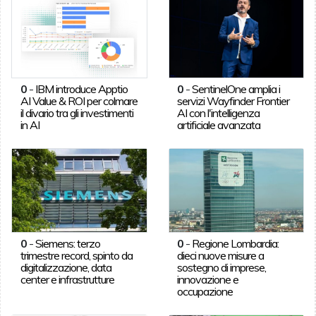
0
-
IBM introduce Apptio
0
-
SentinelOne amplia i
AI Value & ROI per colmare
servizi Wayfinder Frontier
il divario tra gli investimenti
AI con l'intelligenza
in AI
artificiale avanzata
0
-
Siemens: terzo
0
-
Regione Lombardia:
trimestre record, spinto da
dieci nuove misure a
digitalizzazione, data
sostegno di imprese,
center e infrastrutture
innovazione e
occupazione