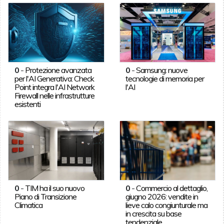
0
-
Protezione avanzata
0
-
Samsung: nuove
per l'AI Generativa: Check
tecnologie di memoria per
Point integra l'AI Network
l'AI
Firewall nelle infrastrutture
esistenti
0
-
TIM ha il suo nuovo
0
-
Commercio al dettaglio,
Piano di Transizione
giugno 2026: vendite in
Climatica
lieve calo congiunturale ma
in crescita su base
tendenziale