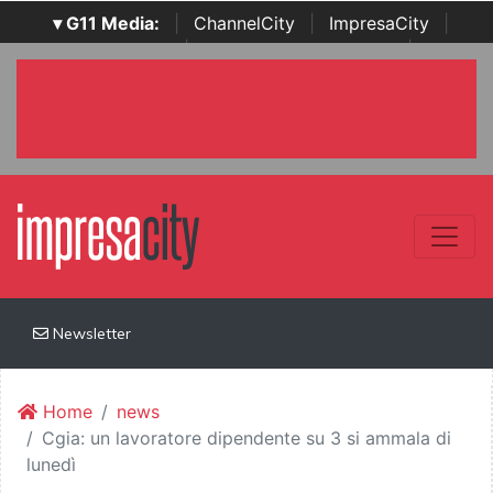
▾ G11 Media:
|
ChannelCity
|
ImpresaCity
|
SecurityOpenLab
|
Italian Channel Awards
|
Italian
Project Awards
|
Italian Security Awards
|
...
Newsletter
Home
news
Cgia: un lavoratore dipendente su 3 si ammala di
lunedì