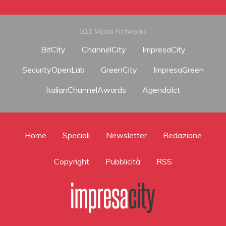
G11 Media Networks
BitCity
ChannelCity
ImpresaCity
SecurityOpenLab
GreenCity
ImpresaGreen
ItalianChannelAwards
AgendaIct
Home
Speciali
Newsletter
Redazione
Copyright
Pubblicità
RSS