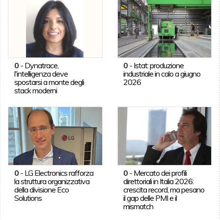
0
-
Dynatrace,
0
-
Istat: produzione
l'intelligenza deve
industriale in calo a giugno
spostarsi a monte degli
2026
stack moderni
0
-
LG Electronics rafforza
0
-
Mercato dei profili
la struttura organizzativa
direttoriali in Italia 2026:
della divisione Eco
crescita record, ma pesano
Solutions
il gap delle PMI e il
mismatch