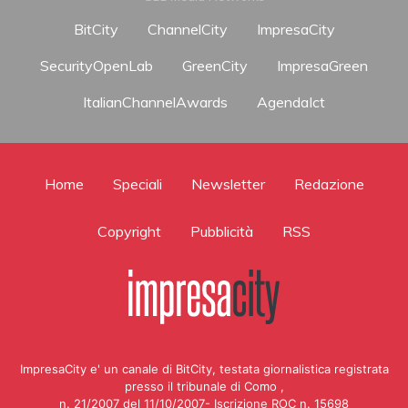
BitCity
ChannelCity
ImpresaCity
SecurityOpenLab
GreenCity
ImpresaGreen
ItalianChannelAwards
AgendaIct
Home
Speciali
Newsletter
Redazione
Copyright
Pubblicità
RSS
ImpresaCity e' un canale di BitCity, testata giornalistica registrata
presso il tribunale di Como ,
n. 21/2007 del 11/10/2007- Iscrizione ROC n. 15698