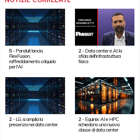
5
-
Panduit lancia
2
-
Data center e AI: la
FlexFusion,
sfida dell'infrastruttura
raffreddamento a liquido
fisica
per l'AI
2
-
LG, si amplia la
2
-
Equinix: AI e HPC
presenza nei data center
richiedono una nuova
classe di data center