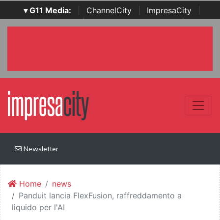
▾ G11 Media:
|
ChannelCity
|
ImpresaCity
|
SecurityOpenLab
|
Italian Channel Awards
|
Italian
Project Awards
|
Italian Security Awards
|
...
Newsletter
Home
news
Panduit lancia FlexFusion, raffreddamento a
liquido per l'AI