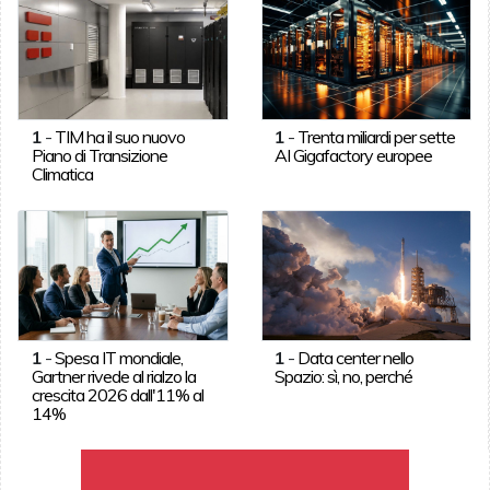
1
-
TIM ha il suo nuovo
1
-
Trenta miliardi per sette
Piano di Transizione
AI Gigafactory europee
Climatica
1
-
Spesa IT mondiale,
1
-
Data center nello
Gartner rivede al rialzo la
Spazio: sì, no, perché
crescita 2026 dall'11% al
14%