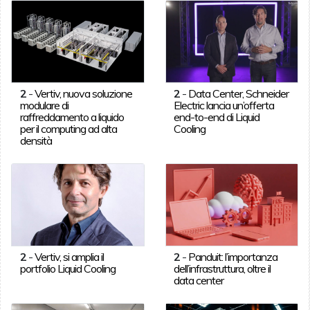
2
-
Vertiv, nuova soluzione
2
-
Data Center, Schneider
modulare di
Electric lancia un’offerta
raffreddamento a liquido
end-to-end di Liquid
per il computing ad alta
Cooling
densità
2
-
Vertiv, si amplia il
2
-
Panduit: l’importanza
portfolio Liquid Cooling
dell’infrastruttura, oltre il
data center