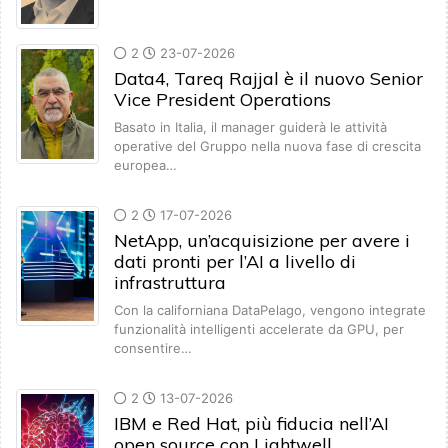
2
23-07-2026
Data4, Tareq Rajjal è il nuovo Senior
Vice President Operations
Basato in Italia, il manager guiderà le attività
operative del Gruppo nella nuova fase di crescita
europea…
2
17-07-2026
NetApp, un’acquisizione per avere i
dati pronti per l’AI a livello di
infrastruttura
Con la californiana DataPelago, vengono integrate
funzionalità intelligenti accelerate da GPU, per
consentire…
2
13-07-2026
IBM e Red Hat, più fiducia nell’AI
open source con Lightwell