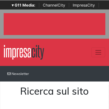
▾ G11 Media:
|
ChannelCity
|
ImpresaCity
|
SecurityOpenLab
|
Italian Channel Awards
|
Italian
Project Awards
|
Italian Security Awards
|
...
Newsletter
Ricerca sul sito