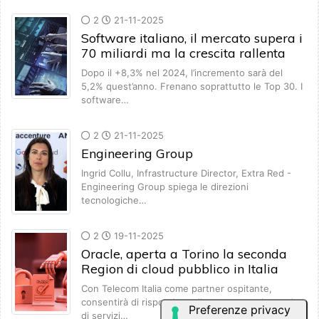
2
21-11-2025
Software italiano, il mercato supera i
70 miliardi ma la crescita rallenta
Dopo il +8,3% nel 2024, l’incremento sarà del
5,2% quest’anno. Frenano soprattutto le Top 30. I
software…
2
21-11-2025
Engineering Group
Ingrid Collu, Infrastructure Director, Extra Red -
Engineering Group spiega le direzioni
tecnologiche…
2
19-11-2025
Oracle, aperta a Torino la seconda
Region di cloud pubblico in Italia
Con Telecom Italia come partner ospitante,
consentirà di rispondere alla crescente domanda
di servizi…