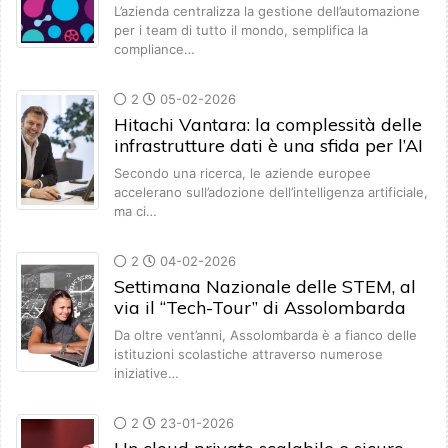
L’azienda centralizza la gestione dell’automazione
per i team di tutto il mondo, semplifica la
compliance…
2
05-02-2026
Hitachi Vantara: la complessità delle
infrastrutture dati è una sfida per l’AI
Secondo una ricerca, le aziende europee
accelerano sull’adozione dell’intelligenza artificiale,
ma ci…
2
04-02-2026
Settimana Nazionale delle STEM, al
via il “Tech-Tour” di Assolombarda
Da oltre vent’anni, Assolombarda è a fianco delle
istituzioni scolastiche attraverso numerose
iniziative…
2
23-01-2026