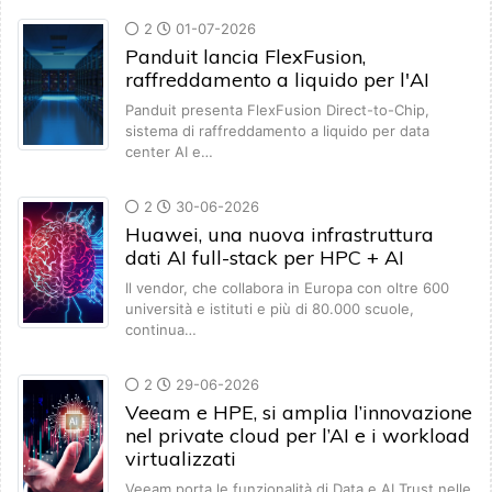
2
01-07-2026
Panduit lancia FlexFusion,
raffreddamento a liquido per l'AI
Panduit presenta FlexFusion Direct-to-Chip,
sistema di raffreddamento a liquido per data
center AI e…
2
30-06-2026
Huawei, una nuova infrastruttura
dati AI full-stack per HPC + AI
Il vendor, che collabora in Europa con oltre 600
università e istituti e più di 80.000 scuole,
continua…
2
29-06-2026
Veeam e HPE, si amplia l’innovazione
nel private cloud per l’AI e i workload
virtualizzati
Veeam porta le funzionalità di Data e AI Trust nelle