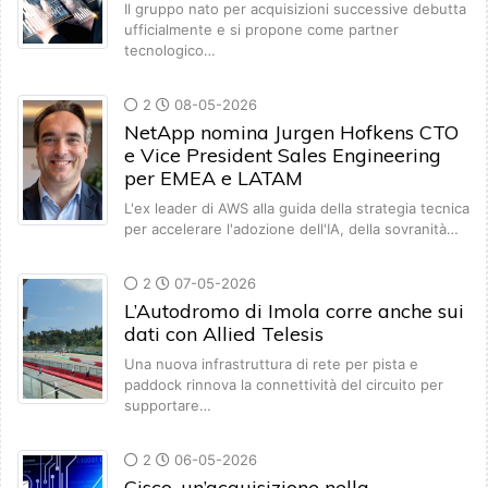
Il gruppo nato per acquisizioni successive debutta
ufficialmente e si propone come partner
tecnologico…
2
08-05-2026
NetApp nomina Jurgen Hofkens CTO
e Vice President Sales Engineering
per EMEA e LATAM
L'ex leader di AWS alla guida della strategia tecnica
per accelerare l'adozione dell'IA, della sovranità…
2
07-05-2026
L’Autodromo di Imola corre anche sui
dati con Allied Telesis
Una nuova infrastruttura di rete per pista e
paddock rinnova la connettività del circuito per
supportare…
2
06-05-2026
Cisco, un’acquisizione nella