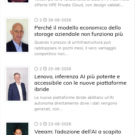
offerte HPE Private Cloud, con design validati…
2
26-06-2026
Perché il modello economico dello
storage aziendale non funziona più
Quando il prezzo di un’infrastruttura può
raddoppiare in pochi mesi, il vero vantaggio
competitivo non…
2
25-06-2026
Lenovo, inferenza AI più potente e
accessibile con le nuove piattaforme
ibride
Le nuove piattaforme ibride abilitano un'AI
autonoma direttamente dove i dati vengono
generati, con…
2
23-06-2026
Veeam: l’adozione dell’AI a scapito