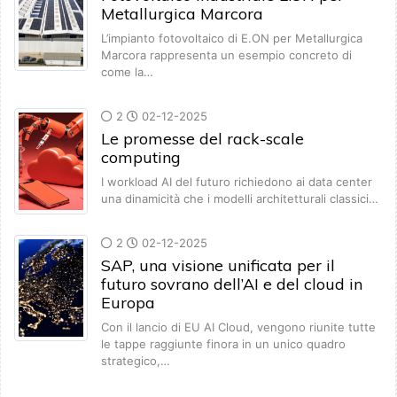
Metallurgica Marcora
L’impianto fotovoltaico di E.ON per Metallurgica
Marcora rappresenta un esempio concreto di
come la…
2
02-12-2025
Le promesse del rack-scale
computing
I workload AI del futuro richiedono ai data center
una dinamicità che i modelli architetturali classici…
2
02-12-2025
SAP, una visione unificata per il
futuro sovrano dell’AI e del cloud in
Europa
Con il lancio di EU AI Cloud, vengono riunite tutte
le tappe raggiunte finora in un unico quadro
strategico,…