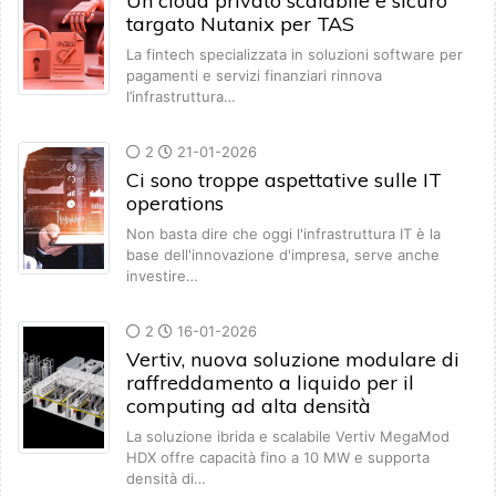
Un cloud privato scalabile e sicuro
targato Nutanix per TAS
La fintech specializzata in soluzioni software per
pagamenti e servizi finanziari rinnova
l’infrastruttura…
2
21-01-2026
Ci sono troppe aspettative sulle IT
operations
Non basta dire che oggi l'infrastruttura IT è la
base dell'innovazione d'impresa, serve anche
investire…
2
16-01-2026
Vertiv, nuova soluzione modulare di
raffreddamento a liquido per il
computing ad alta densità
La soluzione ibrida e scalabile Vertiv MegaMod
HDX offre capacità fino a 10 MW e supporta
densità di…