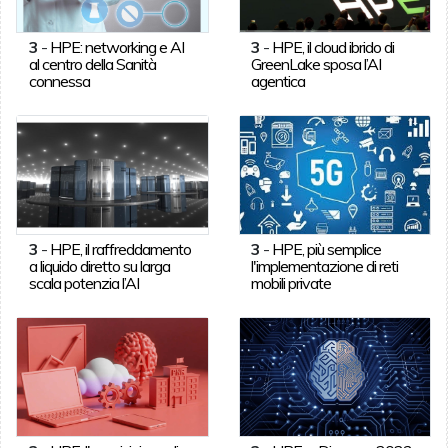
3
-
HPE: networking e AI
3
-
HPE, il cloud ibrido di
al centro della Sanità
GreenLake sposa l’AI
connessa
agentica
3
-
HPE, il raffreddamento
3
-
HPE, più semplice
a liquido diretto su larga
l'implementazione di reti
scala potenzia l’AI
mobili private