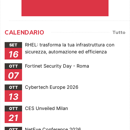
CALENDARIO
Tutto
RHEL: trasforma la tua infrastruttura con
SET
sicurezza, automazione ed efficienza
16
Fortinet Security Day - Roma
OTT
07
Cybertech Europe 2026
OTT
13
CES Unveiled Milan
OTT
21
NetEye Conference 2026
OTT