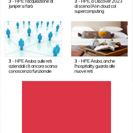
3
-
HPE: l'acquisizione di
3
-
HPE, a Discover 2023
Juniper si farà
di scena l’AI in cloud col
supercomputing
3
-
HPE Aruba: sulle reti
3
-
HPE Aruba, anche
aziendali c’è ancora scarsa
l’hospitality guarda alle
conoscenza funzionale
nuove reti