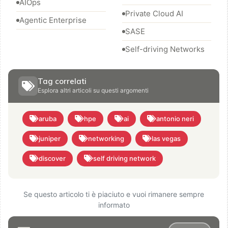
AIOps
Private Cloud AI
Agentic Enterprise
SASE
Self-driving Networks
Tag correlati
Esplora altri articoli su questi argomenti
aruba
hpe
ai
antonio neri
juniper
networking
las vegas
discover
self driving network
Se questo articolo ti è piaciuto e vuoi rimanere sempre
informato