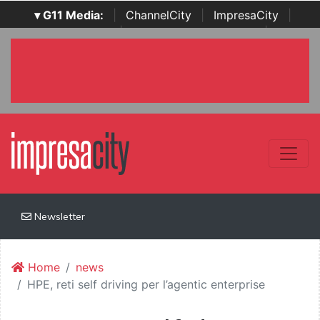
▾ G11 Media:
|
ChannelCity
|
ImpresaCity
|
SecurityOpenLab
|
Italian Channel Awards
|
Italian
Project Awards
|
Italian Security Awards
|
...
Newsletter
Home
news
HPE, reti self driving per l’agentic enterprise