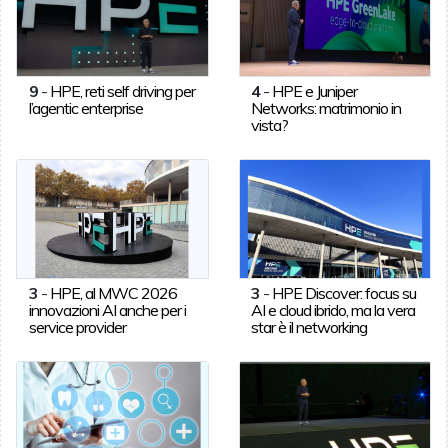
9
-
HPE, reti self driving per
4
-
HPE e Juniper
l’agentic enterprise
Networks: matrimonio in
vista?
3
-
HPE, al MWC 2026
3
-
HPE Discover: focus su
innovazioni AI anche per i
AI e cloud ibrido, ma la vera
service provider
star è il networking