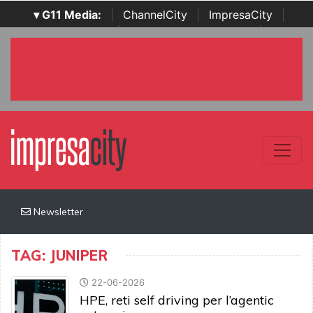
▾ G11 Media:
|
ChannelCity
|
ImpresaCity
|
SecurityOpenLab
|
Italian Channel Awards
|
Italian
Project Awards
|
Italian Security Awards
|
...
Newsletter
TAG: JUNIPER
22-06-2026
HPE, reti self driving per l’agentic