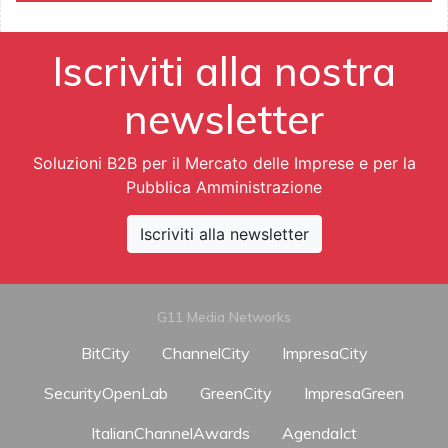
Iscriviti alla nostra
newsletter
Soluzioni B2B per il Mercato delle Imprese e per la
Pubblica Amministrazione
Iscriviti alla newsletter
G11 Media Networks
BitCity
ChannelCity
ImpresaCity
SecurityOpenLab
GreenCity
ImpresaGreen
ItalianChannelAwards
AgendaIct