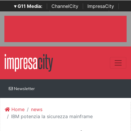
▾ G11 Media:
|
ChannelCity
|
ImpresaCity
|
SecurityOpenLab
|
Italian Channel Awards
|
Italian
Project Awards
|
Italian Security Awards
|
...
Newsletter
Home
news
IBM potenzia la sicurezza mainframe