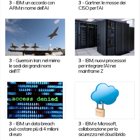
3
-
IBM: un accordo con
3
-
Gartner: le mosse dei
ARM in nome dell'AI
CISO per l'AI
3
-
Guerra in Iran: nel mirino
3
-
IBM, nuovi processori
le sedi dei grandi nomi
per integrare l’AI nei
dell'IT
mainframe Z
3
-
IBM: un data breach
3
-
IBM e Microsoft,
può costare più di 4 milioni
collaborazione per la
di euro
sicurezza nel cloud ibrido