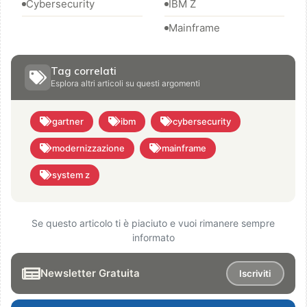
Cybersecurity
IBM Z
Mainframe
Tag correlati
Esplora altri articoli su questi argomenti
gartner
ibm
cybersecurity
modernizzazione
mainframe
system z
Se questo articolo ti è piaciuto e vuoi rimanere sempre
informato
Newsletter Gratuita
Iscriviti