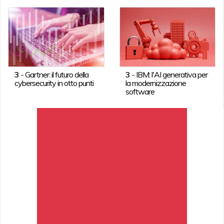
3
-
Gartner: il futuro della
3
-
IBM: l'AI generativa per
cybersecurity in otto punti
la modernizzazione
software