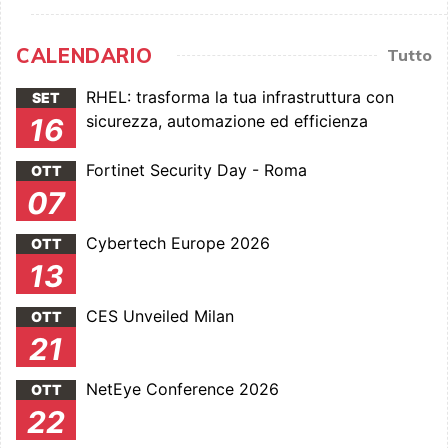
CALENDARIO
Tutto
RHEL: trasforma la tua infrastruttura con
SET
sicurezza, automazione ed efficienza
16
Fortinet Security Day - Roma
OTT
07
Cybertech Europe 2026
OTT
13
CES Unveiled Milan
OTT
21
NetEye Conference 2026
OTT
22