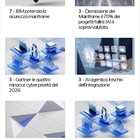
7
-
IBM potenzia la
3
-
Dismissione dei
sicurezza mainframe
Mainframe, il 70% dei
progetti fallirà: l’AI è
sopravvalutata
3
-
Gartner: le quattro
3
-
AI agentica: il rischio
minacce cyber priorità del
dell'integrazione
2026