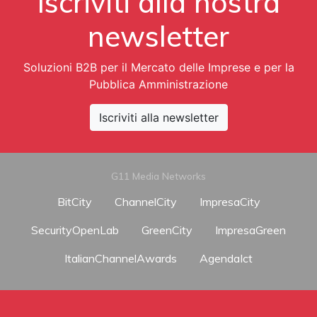
Iscriviti alla nostra
newsletter
Soluzioni B2B per il Mercato delle Imprese e per la
Pubblica Amministrazione
Iscriviti alla newsletter
G11 Media Networks
BitCity
ChannelCity
ImpresaCity
SecurityOpenLab
GreenCity
ImpresaGreen
ItalianChannelAwards
AgendaIct