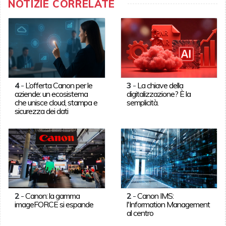
NOTIZIE CORRELATE
4
-
L’offerta Canon per le
3
-
La chiave della
aziende: un ecosistema
digitalizzazione? È la
che unisce cloud, stampa e
semplicità.
sicurezza dei dati
2
-
Canon: la gamma
2
-
Canon IMS:
imageFORCE si espande
l'Information Management
al centro