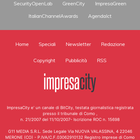
SecurityOpenLab
GreenCity
ImpresaGreen
ItalianChannelAwards
AgendaIct
Home
Speciali
Newsletter
Redazione
Copyright
Pubblicità
RSS
ImpresaCity e' un canale di BitCity, testata giornalistica registrata
presso il tribunale di Como ,
n. 21/2007 del 11/10/2007- Iscrizione ROC n. 15698
G11 MEDIA S.R.L. Sede Legale Via NUOVA VALASSINA, 4 22046
MERONE (CO) - P.IVA/C.F.03062910132 Registro imprese di Como