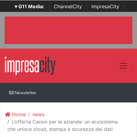
▾ G11 Media:
|
ChannelCity
|
ImpresaCity
|
SecurityOpenLab
|
Italian Channel Awards
|
Italian
Project Awards
|
Italian Security Awards
|
...
Newsletter
Home
news
L’offerta Canon per le aziende: un ecosistema
che unisce cloud, stampa e sicurezza dei dati