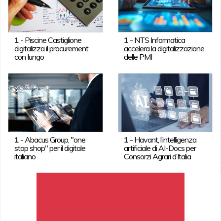
1
-
Piscine Castiglione
1
-
NTS Informatica
digitalizza il procurement
accelera la digitalizzazione
con Iungo
delle PMI
1
-
Abacus Group, "one
1
-
Havant, l’intelligenza
stop shop" per il digitale
artificiale di AI-Docs per
italiano
Consorzi Agrari d’Italia