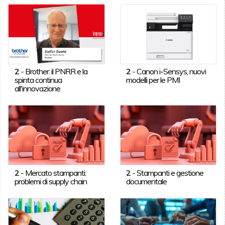
2
-
Brother: il PNRR e la
2
-
Canon i-Sensys, nuovi
spinta continua
modelli per le PMI
all'innovazione
2
-
Mercato stampanti:
2
-
Stampanti e gestione
problemi di supply chain
documentale