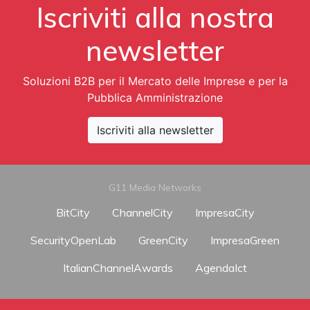
Iscriviti alla nostra
newsletter
Soluzioni B2B per il Mercato delle Imprese e per la
Pubblica Amministrazione
Iscriviti alla newsletter
G11 Media Networks
BitCity
ChannelCity
ImpresaCity
SecurityOpenLab
GreenCity
ImpresaGreen
ItalianChannelAwards
AgendaIct