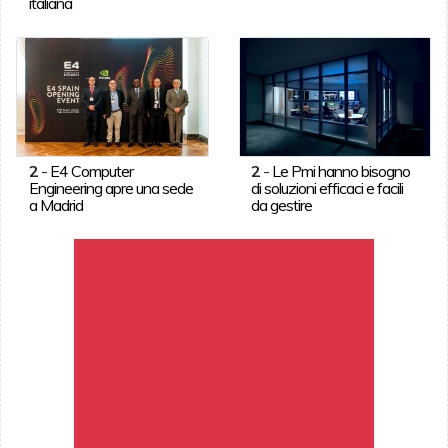
italiana
2
-
E4 Computer
2
-
Le Pmi hanno bisogno
Engineering apre una sede
di soluzioni efficaci e facili
a Madrid
da gestire