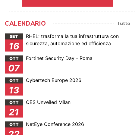
CALENDARIO
Tutto
RHEL: trasforma la tua infrastruttura con
SET
sicurezza, automazione ed efficienza
16
Fortinet Security Day - Roma
OTT
07
Cybertech Europe 2026
OTT
13
CES Unveiled Milan
OTT
21
NetEye Conference 2026
OTT
22