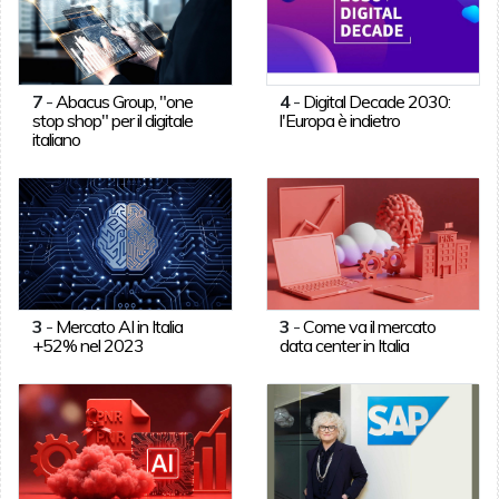
7
-
Abacus Group, "one
4
-
Digital Decade 2030:
stop shop" per il digitale
l'Europa è indietro
italiano
3
-
Mercato AI in Italia
3
-
Come va il mercato
+52% nel 2023
data center in Italia