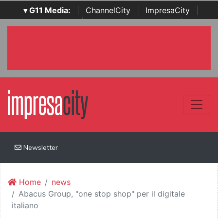
▾ G11 Media:
|
ChannelCity
|
ImpresaCity
|
SecurityOpenLab
|
Italian Channel Awards
|
Italian
Project Awards
|
Italian Security Awards
|
...
Newsletter
Home
news
Abacus Group, "one stop shop" per il digitale
italiano