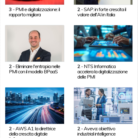
3
-
PMI e digitalizzazione: il
2
-
SAP: in forte crescita il
rapporto migliora
valore dell'AI in Italia
2
-
Eliminare l'entropia nelle
2
-
NTS Informatica
PMI con il modello BPaaS
accelera la digitalizzazione
delle PMI
2
-
AWS A1: la direttrice
2
-
Aveva: obiettivo
della crescita digitale
industrial intelligence