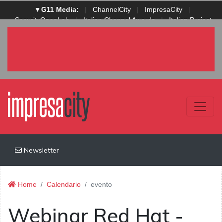
▾ G11 Media:
|
ChannelCity
|
ImpresaCity
|
SecurityOpenLab
|
Italian Channel Awards
|
Italian Project
Awards
|
Italian Security Awards
|
...
Newsletter
Home
Calendario
evento
Webinar Red Hat -