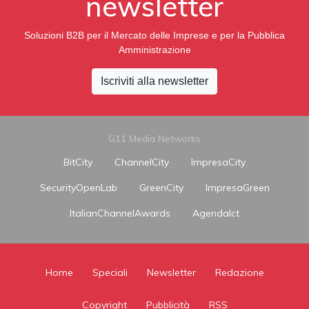
newsletter
Soluzioni B2B per il Mercato delle Imprese e per la Pubblica
Amministrazione
Iscriviti alla newsletter
G11 Media Networks
BitCity
ChannelCity
ImpresaCity
SecurityOpenLab
GreenCity
ImpresaGreen
ItalianChannelAwards
AgendaIct
Home
Speciali
Newsletter
Redazione
Copyright
Pubblicità
RSS