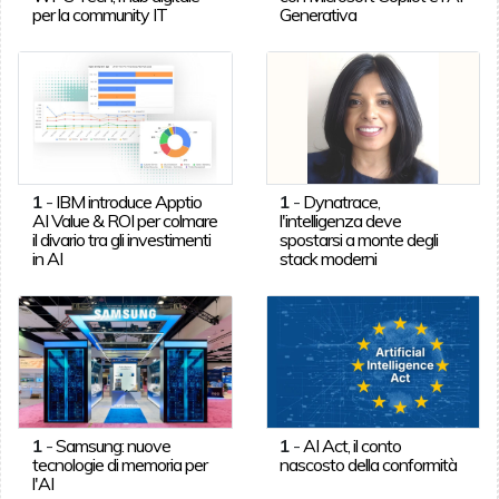
per la community IT
Generativa
1
-
IBM introduce Apptio
1
-
Dynatrace,
AI Value & ROI per colmare
l'intelligenza deve
il divario tra gli investimenti
spostarsi a monte degli
in AI
stack moderni
1
-
Samsung: nuove
1
-
AI Act, il conto
tecnologie di memoria per
nascosto della conformità
l'AI