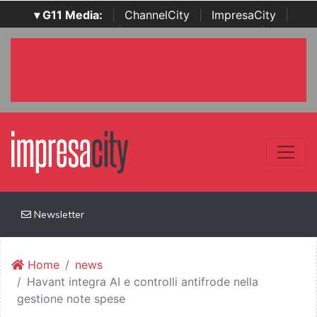
▾ G11 Media:
|
ChannelCity
|
ImpresaCity
|
SecurityOpenLab
|
Italian Channel Awards
|
Italian
Project Awards
|
Italian Security Awards
|
...
Newsletter
Home
news
Havant integra AI e controlli antifrode nella
gestione note spese