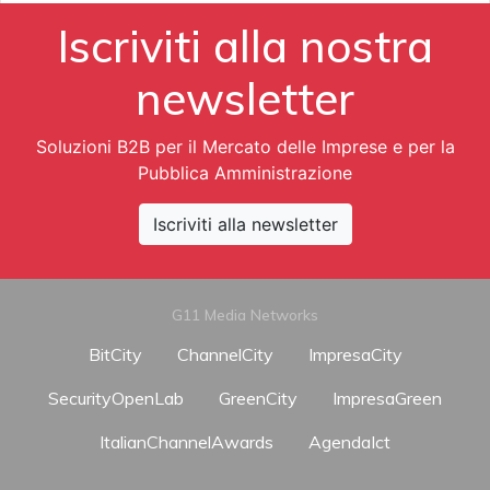
Iscriviti alla nostra
newsletter
Soluzioni B2B per il Mercato delle Imprese e per la
Pubblica Amministrazione
Iscriviti alla newsletter
G11 Media Networks
BitCity
ChannelCity
ImpresaCity
SecurityOpenLab
GreenCity
ImpresaGreen
ItalianChannelAwards
AgendaIct