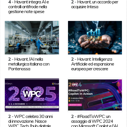
4
-
Havant integra AI e
2
-
Havant, un accordo per
controlli antifrode nella
acquisire Intesa
gestione note spese
2
-
Havant, l’AI nella
2
-
Havant: Intelligenza
metallurgica italiana con
Artificiale ed espansione
Pontenossa
europea per crescere
2
-
WPC celebra 30 anni
2
-
#RoadToWPC: un
di innovazione. Nasce
assaggio di WPC 2024
WPC Tech, l’hub digitale
con Microsoft Copilot e l'AI