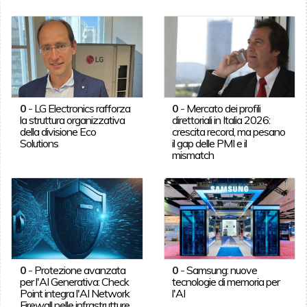
0
-
LG Electronics rafforza
0
-
Mercato dei profili
la struttura organizzativa
direttoriali in Italia 2026:
della divisione Eco
crescita record, ma pesano
Solutions
il gap delle PMI e il
mismatch
0
-
Protezione avanzata
0
-
Samsung: nuove
per l'AI Generativa: Check
tecnologie di memoria per
Point integra l'AI Network
l'AI
Firewall nelle infrastrutture