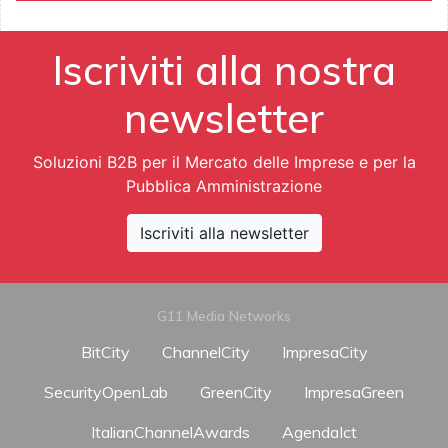
Iscriviti alla nostra
newsletter
Soluzioni B2B per il Mercato delle Imprese e per la
Pubblica Amministrazione
Iscriviti alla newsletter
G11 Media Networks
BitCity
ChannelCity
ImpresaCity
SecurityOpenLab
GreenCity
ImpresaGreen
ItalianChannelAwards
AgendaIct