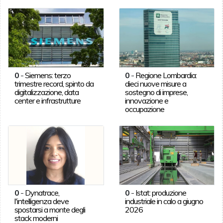
0
-
Siemens: terzo
0
-
Regione Lombardia:
trimestre record, spinto da
dieci nuove misure a
digitalizzazione, data
sostegno di imprese,
center e infrastrutture
innovazione e
occupazione
0
-
Dynatrace,
0
-
Istat: produzione
l'intelligenza deve
industriale in calo a giugno
spostarsi a monte degli
2026
stack moderni