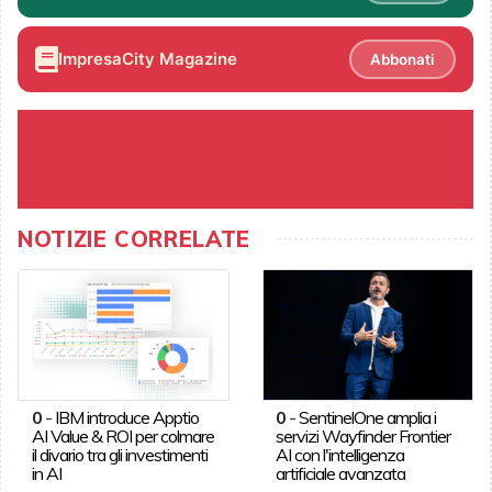
ImpresaCity Magazine
Abbonati
NOTIZIE CORRELATE
0
-
IBM introduce Apptio
0
-
SentinelOne amplia i
AI Value & ROI per colmare
servizi Wayfinder Frontier
il divario tra gli investimenti
AI con l'intelligenza
in AI
artificiale avanzata