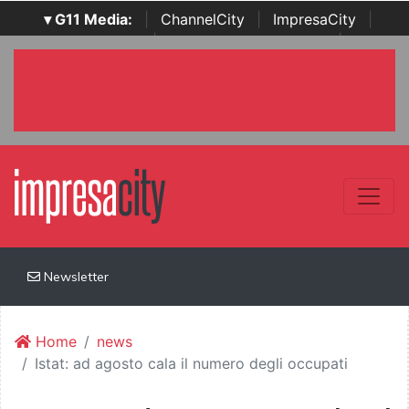
▾ G11 Media:
|
ChannelCity
|
ImpresaCity
|
SecurityOpenLab
|
Italian Channel Awards
|
Italian
Project Awards
|
Italian Security Awards
|
...
Newsletter
Home
news
Istat: ad agosto cala il numero degli occupati