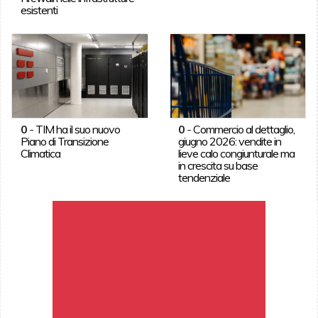
esistenti
0
-
TIM ha il suo nuovo
0
-
Commercio al dettaglio,
Piano di Transizione
giugno 2026: vendite in
Climatica
lieve calo congiunturale ma
in crescita su base
tendenziale