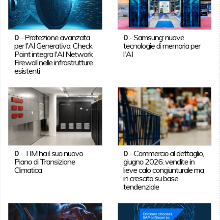
0
-
Protezione avanzata
0
-
Samsung: nuove
per l'AI Generativa: Check
tecnologie di memoria per
Point integra l'AI Network
l'AI
Firewall nelle infrastrutture
esistenti
0
-
TIM ha il suo nuovo
0
-
Commercio al dettaglio,
Piano di Transizione
giugno 2026: vendite in
Climatica
lieve calo congiunturale ma
in crescita su base
tendenziale