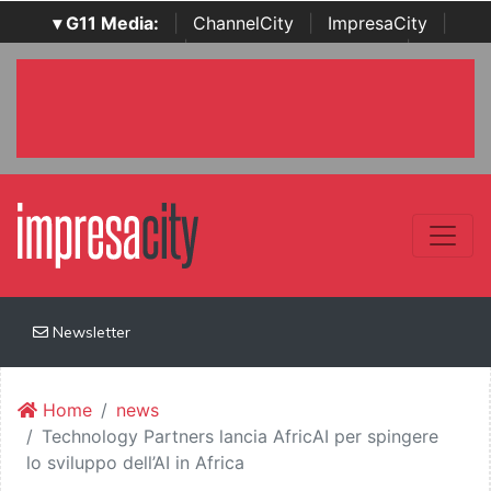
▾ G11 Media:
|
ChannelCity
|
ImpresaCity
|
SecurityOpenLab
|
Italian Channel Awards
|
Italian
Project Awards
|
Italian Security Awards
|
...
Newsletter
Home
news
Technology Partners lancia AfricAI per spingere
lo sviluppo dell’AI in Africa