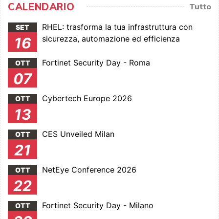
CALENDARIO
Tutto
RHEL: trasforma la tua infrastruttura con
SET
sicurezza, automazione ed efficienza
16
Fortinet Security Day - Roma
OTT
07
Cybertech Europe 2026
OTT
13
CES Unveiled Milan
OTT
21
NetEye Conference 2026
OTT
22
Fortinet Security Day - Milano
OTT