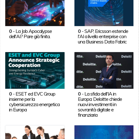
0
-
La Job Apocalypse
0
-
SAP, Ericsson estende
dell'AI? Pare già finita.
l'AI a livello enterprise con
una Business Data Fabric
0
-
ESET ed EVC Group
0
-
La sfida dell'IA in
insieme per la
Europa: Deloitte chiede
cybersicurezza energetica
nuovi investimenti in
in Europa
sovranità digitale e
finanziaria