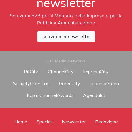
newsletter
Soluzioni B2B per il Mercato delle Imprese e per la
Pubblica Amministrazione
Iscriviti alla newsletter
G11 Media Networks
BitCity
ChannelCity
ImpresaCity
SecurityOpenLab
GreenCity
ImpresaGreen
ItalianChannelAwards
AgendaIct
Home
Speciali
Newsletter
Redazione