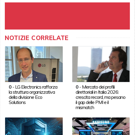
NOTIZIE CORRELATE
0
-
LG Electronics rafforza
0
-
Mercato dei profili
la struttura organizzativa
direttoriali in Italia 2026:
della divisione Eco
crescita record, ma pesano
Solutions
il gap delle PMI e il
mismatch