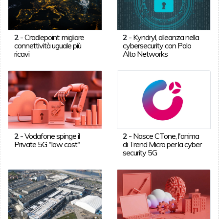
2
-
Cradlepoint: migliore
2
-
Kyndryl, alleanza nella
connettività uguale più
cybersecurity con Palo
ricavi
Alto Networks
2
-
Vodafone spinge il
2
-
Nasce CTone, l'anima
Private 5G "low cost"
di Trend Micro per la cyber
security 5G