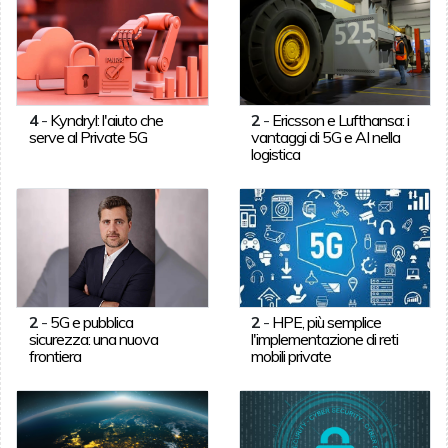
4
-
Kyndryl: l'aiuto che
2
-
Ericsson e Lufthansa: i
serve al Private 5G
vantaggi di 5G e AI nella
logistica
2
-
5G e pubblica
2
-
HPE, più semplice
sicurezza: una nuova
l'implementazione di reti
frontiera
mobili private