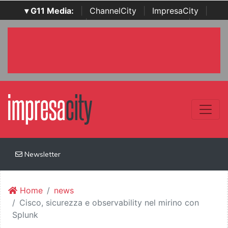
▾ G11 Media:
|
ChannelCity
|
ImpresaCity
|
SecurityOpenLab
|
Italian Channel Awards
|
Italian
Project Awards
|
Italian Security Awards
|
...
Newsletter
Home
news
Cisco, sicurezza e observability nel mirino con
Splunk