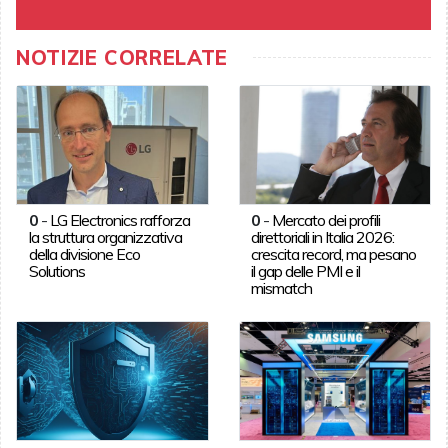
NOTIZIE CORRELATE
0
-
LG Electronics rafforza
0
-
Mercato dei profili
la struttura organizzativa
direttoriali in Italia 2026:
della divisione Eco
crescita record, ma pesano
Solutions
il gap delle PMI e il
mismatch