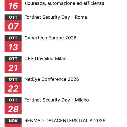
sicurezza, automazione ed efficienza
16
Fortinet Security Day - Roma
OTT
07
Cybertech Europe 2026
OTT
13
CES Unveiled Milan
OTT
21
NetEye Conference 2026
OTT
22
Fortinet Security Day - Milano
OTT
28
RENMAD DATACENTERS ITALIA 2026
NOV