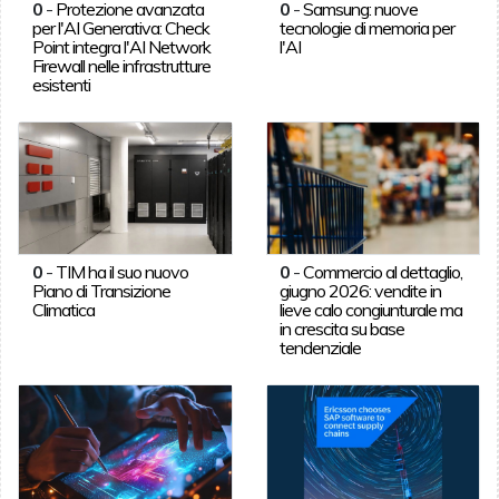
0
-
Protezione avanzata
0
-
Samsung: nuove
per l'AI Generativa: Check
tecnologie di memoria per
Point integra l'AI Network
l'AI
Firewall nelle infrastrutture
esistenti
0
-
TIM ha il suo nuovo
0
-
Commercio al dettaglio,
Piano di Transizione
giugno 2026: vendite in
Climatica
lieve calo congiunturale ma
in crescita su base
tendenziale