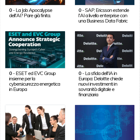
0
-
La Job Apocalypse
0
-
SAP, Ericsson estende
dell'AI? Pare già finita.
l'AI a livello enterprise con
una Business Data Fabric
0
-
ESET ed EVC Group
0
-
La sfida dell'IA in
insieme per la
Europa: Deloitte chiede
cybersicurezza energetica
nuovi investimenti in
in Europa
sovranità digitale e
finanziaria