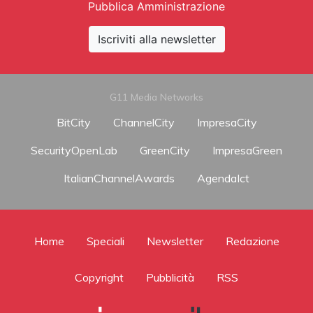
Pubblica Amministrazione
Iscriviti alla newsletter
G11 Media Networks
BitCity
ChannelCity
ImpresaCity
SecurityOpenLab
GreenCity
ImpresaGreen
ItalianChannelAwards
AgendaIct
Home
Speciali
Newsletter
Redazione
Copyright
Pubblicità
RSS