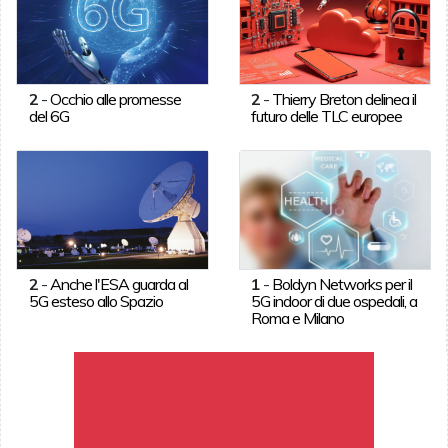
2
-
Occhio alle promesse
2
-
Thierry Breton delinea il
del 6G
futuro delle TLC europee
2
-
Anche l'ESA guarda al
1
-
Boldyn Networks per il
5G esteso allo Spazio
5G indoor di due ospedali, a
Roma e Milano