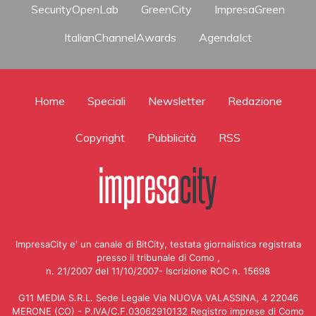
SecurityOpenLab
GreenCity
ImpresaGreen
ItalianChannelAwards
AgendaIct
Home
Speciali
Newsletter
Redazione
Copyright
Pubblicità
RSS
ImpresaCity e' un canale di BitCity, testata giornalistica registrata
presso il tribunale di Como ,
n. 21/2007 del 11/10/2007- Iscrizione ROC n. 15698
G11 MEDIA S.R.L. Sede Legale Via NUOVA VALASSINA, 4 22046
MERONE (CO) - P.IVA/C.F.03062910132 Registro imprese di Como