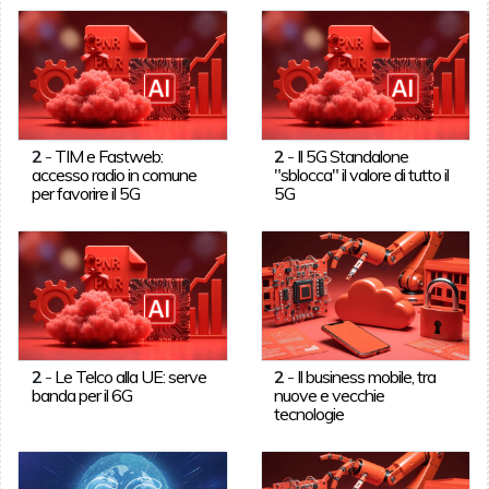
2
-
TIM e Fastweb:
2
-
Il 5G Standalone
accesso radio in comune
"sblocca" il valore di tutto il
per favorire il 5G
5G
2
-
Le Telco alla UE: serve
2
-
Il business mobile, tra
banda per il 6G
nuove e vecchie
tecnologie