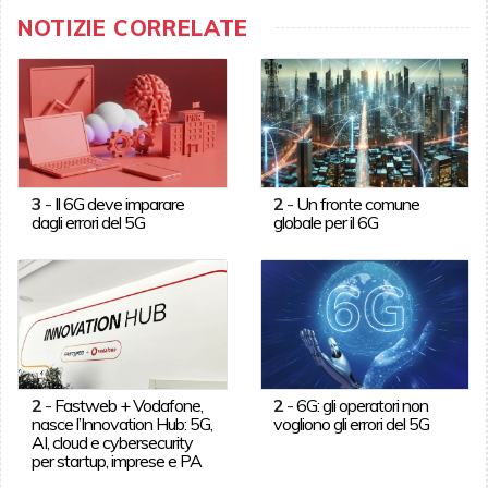
NOTIZIE CORRELATE
3
-
Il 6G deve imparare
2
-
Un fronte comune
dagli errori del 5G
globale per il 6G
2
-
Fastweb + Vodafone,
2
-
6G: gli operatori non
nasce l’Innovation Hub: 5G,
vogliono gli errori del 5G
AI, cloud e cybersecurity
per startup, imprese e PA