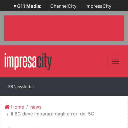
▾ G11 Media:
|
ChannelCity
|
ImpresaCity
|
SecurityOpenLab
|
Italian Channel Awards
|
Italian
Project Awards
|
Italian Security Awards
|
...
Newsletter
Home
news
Il 6G deve imparare dagli errori del 5G