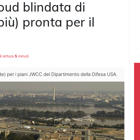
loud blindata di
iù) pronta per il
 lettura
5
minuti
ente) per i piani JWCC del Dipartimento della Difesa USA.