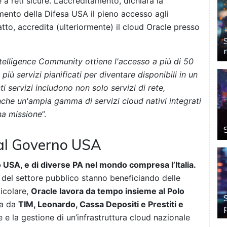
se a reti sicure. L’accreditamento, dichiara la
imento della Difesa USA il pieno accesso agli
tto, accredita (ulteriormente) il cloud Oracle presso
telligence Community ottiene l'accesso a più di 50
più servizi pianificati per diventare disponibili in un
 servizi includono non solo servizi di rete,
che un'ampia gamma di servizi cloud nativi integrati
na missione
”.
 al Governo USA
 USA, e di diverse PA nel mondo compresa l’Italia.
ni del settore pubblico stanno beneficiando delle
ticolare,
Oracle lavora da tempo insieme al Polo
ta da
TIM, Leonardo, Cassa Depositi e Prestiti e
 e la gestione di un’infrastruttura cloud nazionale