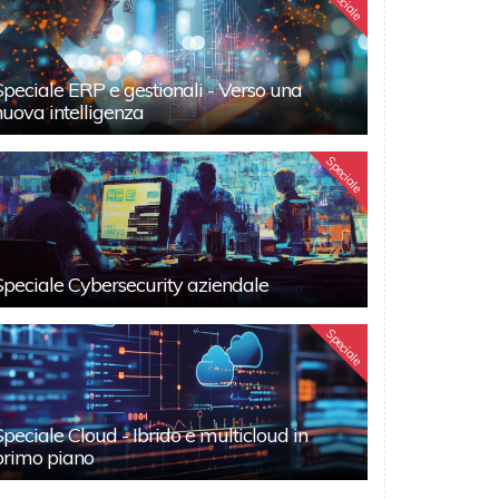
Speciale
Speciale ERP e gestionali - Verso una
nuova intelligenza
Speciale
Speciale Cybersecurity aziendale
Speciale
Speciale Cloud - Ibrido e multicloud in
primo piano