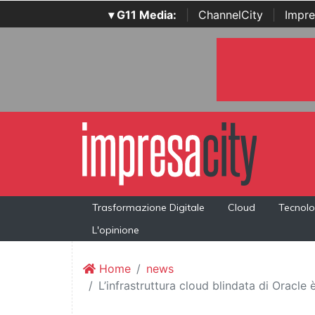
▾ G11 Media:
|
ChannelCity
|
Impre
Trasformazione Digitale
Cloud
Tecnolo
L'opinione
Home
news
L’infrastruttura cloud blindata di Oracle