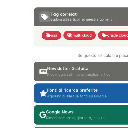
Tag correlati
Esplora altri articoli su questi argomenti
usa
multi cloud
oracle cloud
Se questo articolo ti è pia
Newsletter Gratuita
Ricevi ogni settimana i migliori articoli
Fonti di ricerca preferite
Aggiungici alle tue fonti su Google
Google News
Rimani sempre aggiornato, seguici