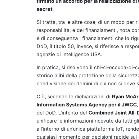
firmato un accordo per la realizzazione di 
secret
.
Si tratta, tra le altre cose, di un modo per 
responsabilità, e dei finanziamenti, nota co
e di conseguenza i finanziamenti che lo rigu
DoD, il titolo 50, invece, si riferisce a resp
agenzie di intelligence USA.
In pratica, si risolvono il chi-si-occupa-di-c
storico alibi della protezione della sicurezz
condivisione dei domini di cui non si deve s
Ciò, secondo le dichiarazioni di
Ryan McAr
Information Systems Agency per il JWCC
del DoD. L’intento del
Combined Joint All
unificare le informazioni ricevute da tutti g
all’interno di un’unica piattaforma IoT, ren
qualsiasi momento per decisioni rapide sul 