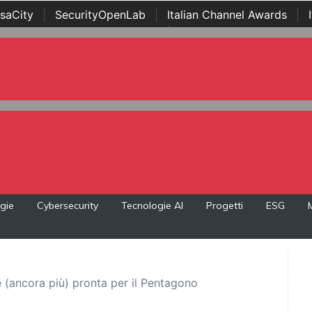
saCity
|
SecurityOpenLab
|
Italian Channel Awards
|
Awards
|
...
gie
Cybersecurity
Tecnologie AI
Progetti
ESG
 è (ancora più) pronta per il Pentagono