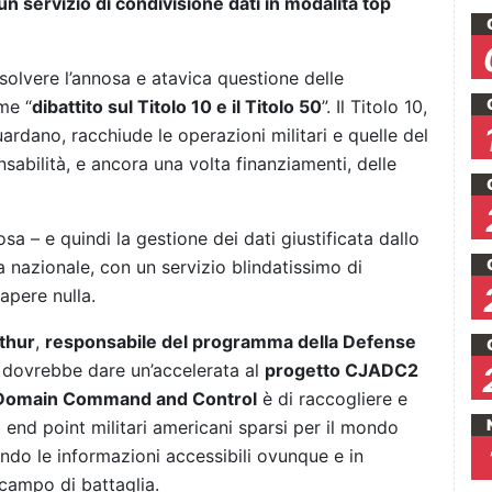
un servizio di condivisione dati in modalità top
risolvere l’annosa e atavica questione delle
me “
dibattito sul Titolo 10 e il Titolo 50
”. Il Titolo 10,
ardano, racchiude le operazioni militari e quelle del
onsabilità, e ancora una volta finanziamenti, delle
osa – e quindi la gestione dei dati giustificata dallo
a nazionale, con un servizio blindatissimo di
apere nulla.
thur
,
responsabile del programma della Defense
, dovrebbe dare un’accelerata al
progetto CJADC2
-Domain Command and Control
è di raccogliere e
li end point militari americani sparsi per il mondo
dendo le informazioni accessibili ovunque e in
campo di battaglia.