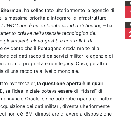
n Sherman
, ha sollecitato ulteriormente le agenzie di
dare la massima priorità a integrare le infrastrutture
“
Il JWCC non è un ambiente cloud o di hosting
– ha
rumento chiave nell'arsenale tecnologico del
r gli ambienti cloud gestiti e controllati dai
 è evidente che il Pentagono creda molto alla
ne dei dati raccolti da servizi militari e agenzie di
loud non di proprietà e non legacy. Cosa, peraltro,
a di una raccolta a livello mondiale.
attro hyperscaler,
la questione aperta è in quali
 E, se l’idea iniziale poteva essere di “fidarsi” di
 annuncio Oracle, se ne potrebbe riparlare. Inoltre,
cquisizione dei dati militari, diventa ulteriormente
a cui non c’è IBM, dimostrare di avere a disposizione
.