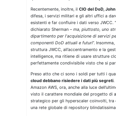
Recentemente, inoltre, il
CIO del DoD, Joh
difesa, i servizi militari e gli altri uffici a 
esistenti e far confluire i dati verso JWCC. 
dichiarato Sherman –
ma, piuttosto, uno st
dipartimento per l'acquisizione di servizi pe
componenti DoD attuali e futuri
”. Insomma,
struttura JWCC, all’accentramento e la gestio
intelligence, ma ritiene di usare strutture c
perfettamente condivisibile visto che si parl
Preso atto che ci sono i soldi per tutti i qu
cloud debbano risiedere i dati più segreti
.
Amazon AWS, ora, anche alla luce dell’ultimo
visto il carattere mondiale del progetto di a
strategico per gli hyperscaler coinvolti, tr
una rete globale di repository blindatissima