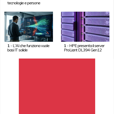
tecnologie e persone
1
-
L'AI che funziona vuole
1
-
HPE presenta il server
basi IT solide
ProLiant DL394 Gen12