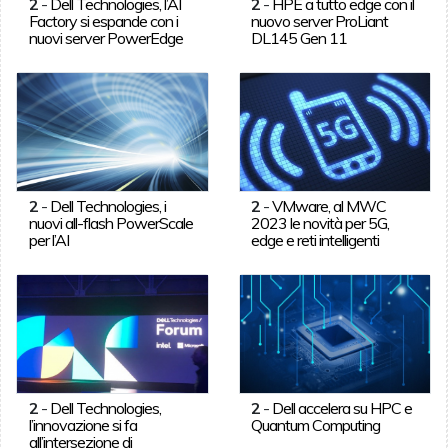
2
-
Dell Technologies, l’AI
2
-
HPE a tutto edge con il
Factory si espande con i
nuovo server ProLiant
nuovi server PowerEdge
DL145 Gen 11
2
-
Dell Technologies, i
2
-
VMware, al MWC
nuovi all-flash PowerScale
2023 le novità per 5G,
per l’AI
edge e reti intelligenti
2
-
Dell Technologies,
2
-
Dell accelera su HPC e
l’innovazione si fa
Quantum Computing
all’intersezione di