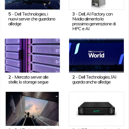
5
-
Dell Technologies, i
3
-
Dell, AI Factory con
nuovi server che guardano
Nvidia alimenta la
all’edge
prossima generazione di
HPC e AI
2
-
Mercato server alle
2
-
Dell Technologies, l’AI
stelle, lo storage segue
guarda anche all’edge