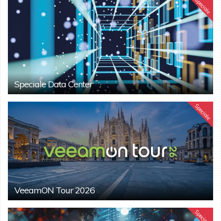
Speciale
Speciale Data Center
Speciale
VeeamON Tour 2026
Speciale