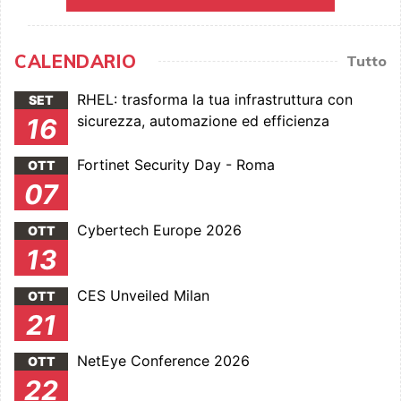
CALENDARIO
Tutto
RHEL: trasforma la tua infrastruttura con
SET
sicurezza, automazione ed efficienza
16
Fortinet Security Day - Roma
OTT
07
Cybertech Europe 2026
OTT
13
CES Unveiled Milan
OTT
21
NetEye Conference 2026
OTT
22