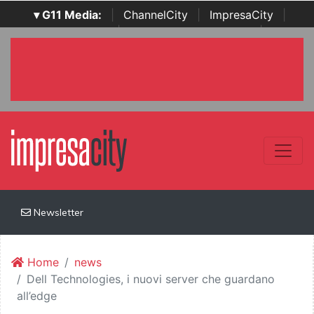
▾ G11 Media:
|
ChannelCity
|
ImpresaCity
|
SecurityOpenLab
|
Italian Channel Awards
|
Italian
Project Awards
|
Italian Security Awards
|
...
Newsletter
Home
news
Dell Technologies, i nuovi server che guardano
all’edge