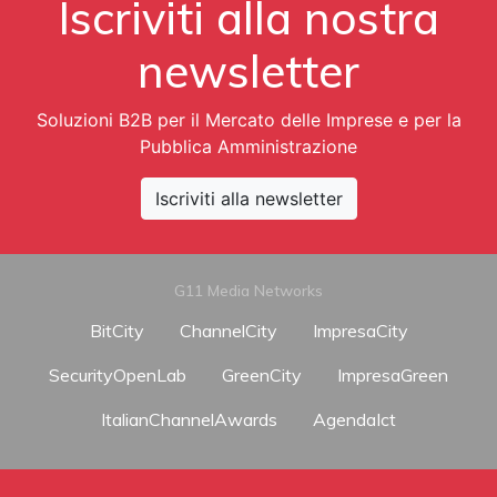
Iscriviti alla nostra
newsletter
Soluzioni B2B per il Mercato delle Imprese e per la
Pubblica Amministrazione
Iscriviti alla newsletter
G11 Media Networks
BitCity
ChannelCity
ImpresaCity
SecurityOpenLab
GreenCity
ImpresaGreen
ItalianChannelAwards
AgendaIct