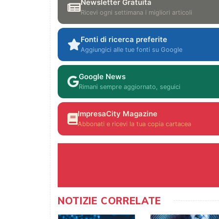
Newsletter Gratuita
Ricevi ogni settimana i migliori articoli
Fonti di ricerca preferite
Aggiungici alle tue fonti su Google
Google News
Rimani sempre aggiornato, seguici
ImpresaCity Magazine
Abbonati e ricevi la tua copia cartacea
NOTIZIE CORRELATE