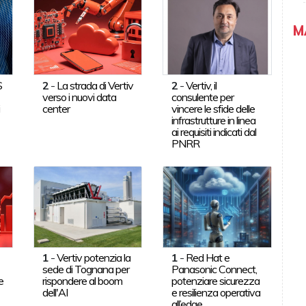
M
S
2
-
La strada di Vertiv
2
-
Vertiv, il
verso i nuovi data
consulente per
i
center
vincere le sfide delle
infrastrutture in linea
ai requisiti indicati dal
PNRR
1
-
Vertiv potenzia la
1
-
Red Hat e
sede di Tognana per
Panasonic Connect,
re
rispondere al boom
potenziare sicurezza
dell'AI
e resilienza operativa
all’edge