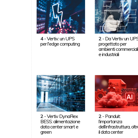
4
-
Vertiv: un UPS
2
-
Da Vertiv un UP
per l'edge computing
progettato per
ambienti commercial
e industriali
2
-
Vertiv DynaFlex
2
-
Panduit:
BESS: alimentazione
l’importanza
data center smart e
dell’infrastruttura, olt
green
il data center