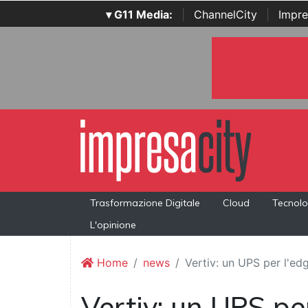
▾ G11 Media:
|
ChannelCity
|
Impre
Trasformazione Digitale
Cloud
Tecnolo
L'opinione
Home
news
Vertiv: un UPS per l'e
Vertiv: un UPS pe