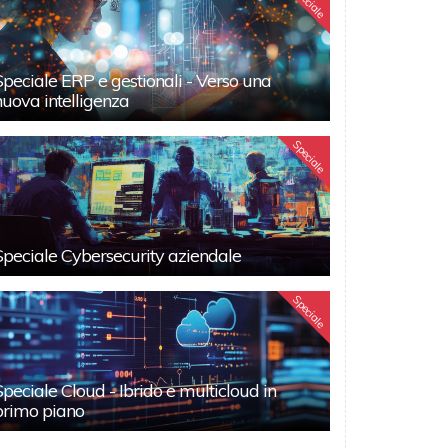
Speciale
Speciale ERP e gestionali - Verso una
nuova intelligenza
Speciale
Speciale Cybersecurity aziendale
Speciale
Speciale Cloud - Ibrido e multicloud in
primo piano