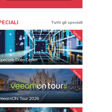
PECIALI
Tutti gli speciali
Speciale
Speciale Data Center
Speciale
VeeamON Tour 2026