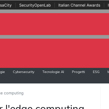
saCity
|
SecurityOpenLab
|
Italian Channel Awards
|
Awards
|
...
gie
Cybersecurity
Tecnologie AI
Progetti
ESG
dge computing
r l'edge computing