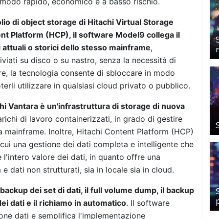
 modo rapido, economico e a basso rischio.
folio di object storage di Hitachi Virtual Storage
t Platform (HCP), il software Model9 collega il
 attuali o storici dello stesso mainframe
,
iati su disco o su nastro, senza la necessità di
re, la tecnologia consente di sbloccare in modo
erli utilizzare in qualsiasi cloud privato o pubblico.
i Vantara è un'infrastruttura di storage di nuova
richi di lavoro containerizzati, in grado di gestire
 a mainframe. Inoltre, Hitachi Content Platform (HCP)
a cui una gestione dei dati completa e intelligente che
 l'intero valore dei dati, in quanto offre una
 dati non strutturati, sia in locale sia in cloud.
ackup dei set di dati, il full volume dump, il backup
ei dati e il richiamo in automatico
. Il software
ione dati e semplifica l'implementazione