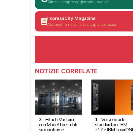
Rimani sempre aggiornato, seguici
ImpresaCity Magazine
Abbonati e ricevi la tua copia cartacea
NOTIZIE CORRELATE
2
-
Hitachi Vantara
1
-
Versioni rack
con Model9 per i dati
standard per IBM
su mainframe
z17 e IBM LinuxON