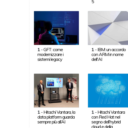
5
1
-
GFT: come
1
-
IBM: un accordo
modernizzare i
con ARM in nome
sistemi legacy
dell'AI
1
-
Hitachi Vantara, la
1
-
Hitachi Vantara
data platform guarda
con Red Hat nel
sempre più all’AI
segno dell’hybrid
cloud e della