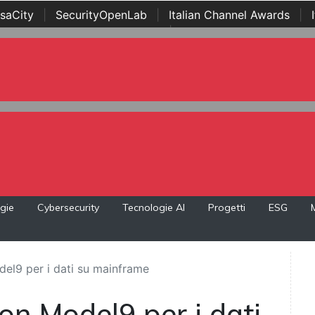
saCity
|
SecurityOpenLab
|
Italian Channel Awards
|
Awards
|
...
gie
Cybersecurity
Tecnologie AI
Progetti
ESG
del9 per i dati su mainframe
on Model9 per i dati