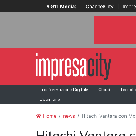
▾ G11 Media:
|
ChannelCity
|
Impre
Trasformazione Digitale
Cloud
Tecnolo
L'opinione
Home
news
Hitachi Vantara con Mo
Hitachi Vantara c