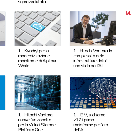
sopravvalutata
M
1
-
Kyndryl per la
1
-
Hitachi Vantara: la
modernizzazione
complessità delle
mainframe di Alpitour
infrastrutture dati è
World
una sfida per l’AI
1
-
Hitachi Vantara,
1
-
IBM, si chiama
nuove funzionalità
z17 il primo
per la Virtual Storage
mainframe per l'era
Platform One
dell'AI