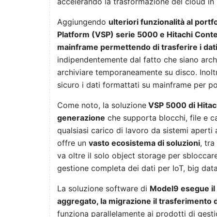
accelerando la trasformazione del cloud in
Aggiungendo
ulteriori funzionalità al port
Platform (VSP) serie 5000 e Hitachi Conten
mainframe permettendo di trasferire i dati
indipendentemente dal fatto che siano archiv
archiviare temporaneamente su disco. Inolt
sicuro i dati formattati su mainframe per pot
Come noto, la soluzione
VSP 5000 di Hitach
generazione
che supporta blocchi, file e ca
qualsiasi carico di lavoro da sistemi aperti
offre un
vasto ecosistema di soluzioni
, tr
va oltre il solo object storage per sbloccare
gestione completa dei dati per IoT, big data e
La soluzione software di
Model9 esegue il b
aggregato, la migrazione il trasferimento d
funziona parallelamente ai prodotti di gest