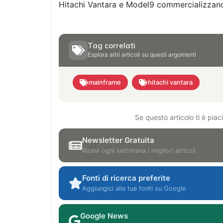
Hitachi Vantara e Model9 commercializzano 
Tag correlati
Esplora altri articoli su questi argomenti
mainframe
hitachi vantara
Se questo articolo ti è pia
Newsletter Gratuita
Ricevi ogni settimana i migliori articoli
Fonti di ricerca preferite
Aggiungici alle tue fonti su Google
Google News