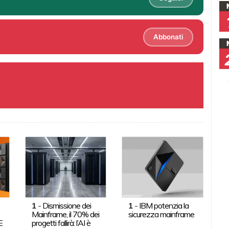
Abbonati
1
-
Dismissione dei
1
-
IBM potenzia la
Mainframe, il 70% dei
sicurezza mainframe
E
progetti fallirà: l’AI è