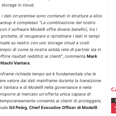
o storage in cloud.
i dati on-premise sono contenuti in strutture a silos
di backup è complesso “La combinazione del nostro
n il software Model9 offre diversi benefici, tra i
protette, di recuperare e ripristinare i dati in tempi
irtuale su nastro con uno storage cloud a costi
mpio di come la nostra solida rete di partner sia in
ire risultati redditizi ai clienti
", commenta
Mark
 Hitachi Vantara
.
inframe richiede tempo ed è fondamentale che le
re valore dai dati mainframe durante la transizione.
hi Vantara e di Model9 nella governance e nella
C
 proporre al mercato un'offerta unica capace di
ntemporaneamente consenta ai clienti di proteggere,
clude
Gil Peleg, Chief Executive Officer di Model9
.