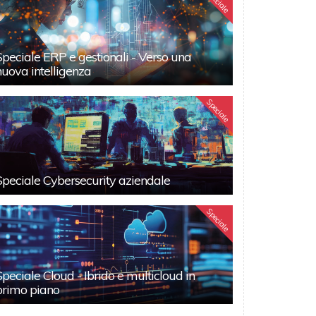
Speciale
Speciale ERP e gestionali - Verso una
nuova intelligenza
Speciale
Speciale Cybersecurity aziendale
Speciale
Speciale Cloud - Ibrido e multicloud in
primo piano