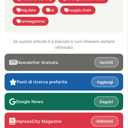
big data
ai
supply chain
ammagamma
Se questo articolo ti è piaciuto e vuoi rimanere sempre
informato
Newsletter Gratuita
Iscriviti
Fonti di ricerca preferite
Aggiungi
Google News
Seguici
ImpresaCity Magazine
Abbonati