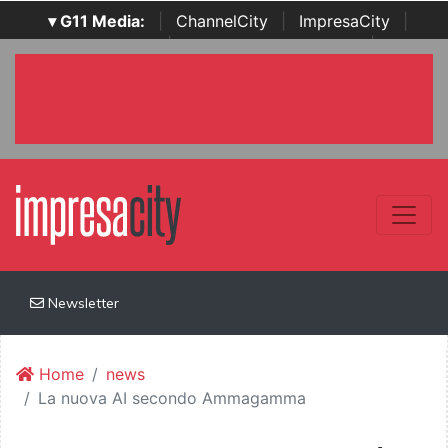
▾ G11 Media:
|
ChannelCity
|
ImpresaCity
|
SecurityOpenLab
|
Italian Channel Awards
|
Italian
Project Awards
|
Italian Security Awards
|
...
Newsletter
Home
news
La nuova AI secondo Ammagamma