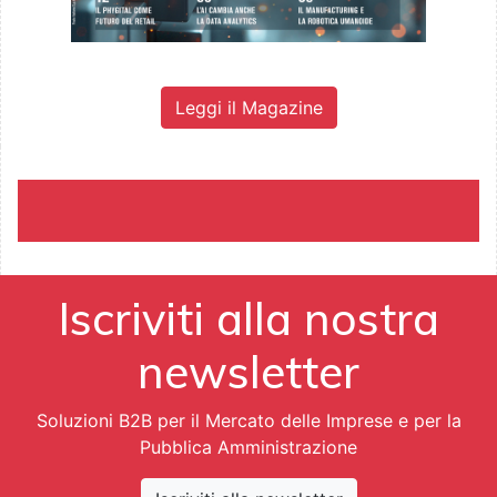
Leggi il Magazine
Iscriviti alla nostra
newsletter
Soluzioni B2B per il Mercato delle Imprese e per la
Pubblica Amministrazione