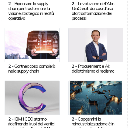
2
-
Ripensare la supply
2
-
L’evoluzione dell'AI in
chain per trasformare la
UniCredit: dai casi d'uso
visione strategica in realtà
alla trasformazione dei
operativa
processi
2
-
Gartner: cosa cambierà
2
-
Procurement e AI:
nella supply chain
dall’ottimismo al realismo
2
-
IBM: i CEO stanno
2
-
Capgemini: la
ridefinendo i ruoli dei vertici
reindustrializzazione è in