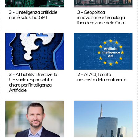
3
-
L’Intelligenza artificiale
3
-
Geopolitica,
non è solo ChatGPT
innovazione e tecnologia:
l’accelerazione della Cina
3
-
AI Liability Directive: la
2
-
AI Act, il conto
UE vuole responsabilità
nascosto della conformità
chiare per l'Intelligenza
Artificiale