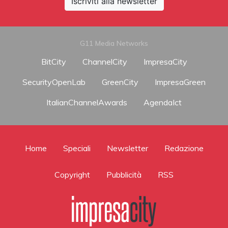
Iscriviti alla newsletter
G11 Media Networks
BitCity
ChannelCity
ImpresaCity
SecurityOpenLab
GreenCity
ImpresaGreen
ItalianChannelAwards
AgendaIct
Home
Speciali
Newsletter
Redazione
Copyright
Pubblicità
RSS