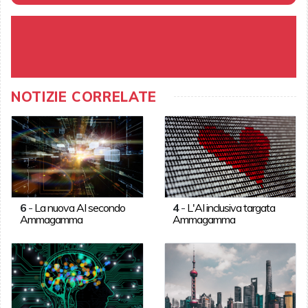
NOTIZIE CORRELATE
6
-
La nuova AI secondo
4
-
L'AI inclusiva targata
Ammagamma
Ammagamma