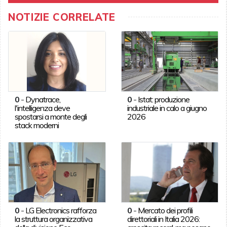
NOTIZIE CORRELATE
0
-
Dynatrace,
0
-
Istat: produzione
l'intelligenza deve
industriale in calo a giugno
spostarsi a monte degli
2026
stack moderni
0
-
LG Electronics rafforza
0
-
Mercato dei profili
la struttura organizzativa
direttoriali in Italia 2026: