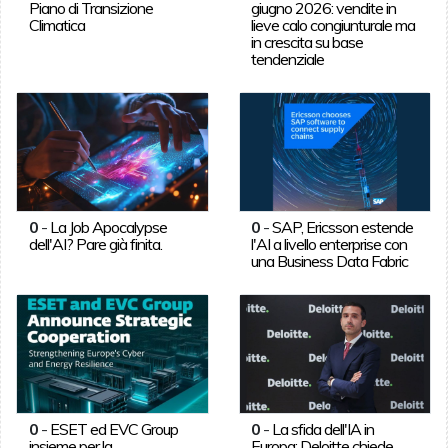
Piano di Transizione
giugno 2026: vendite in
Climatica
lieve calo congiunturale ma
in crescita su base
tendenziale
0
-
La Job Apocalypse
0
-
SAP, Ericsson estende
dell'AI? Pare già finita.
l'AI a livello enterprise con
una Business Data Fabric
0
-
ESET ed EVC Group
0
-
La sfida dell'IA in
insieme per la
Europa: Deloitte chiede