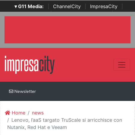
▾ G11 Media:
|
ChannelCity
|
ImpresaCity
|
SecurityOpenLab
|
Italian Channel Awards
|
Italian
Project Awards
|
Italian Security Awards
|
...
Newsletter
Home
news
Lenovo, l’aaS targato TruScale si arricchisce con
Nutanix, Red Hat e Veeam