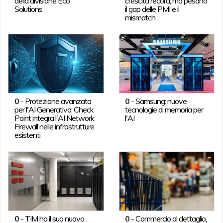
della divisione Eco
crescita record, ma pesano
Solutions
il gap delle PMI e il
mismatch
0
-
Protezione avanzata
0
-
Samsung: nuove
per l'AI Generativa: Check
tecnologie di memoria per
Point integra l'AI Network
l'AI
Firewall nelle infrastrutture
esistenti
0
-
TIM ha il suo nuovo
0
-
Commercio al dettaglio,