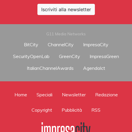
Iscriviti alla newsletter
G11 Media Networks
BitCity
ChannelCity
ImpresaCity
SecurityOpenLab
GreenCity
ImpresaGreen
ItalianChannelAwards
AgendaIct
Home
Speciali
Newsletter
Redazione
Copyright
Pubblicità
RSS